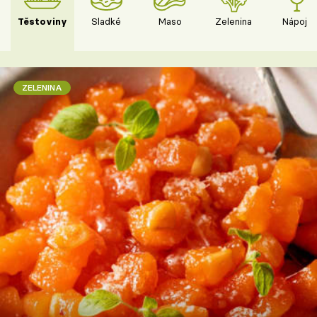
Těstoviny
Sladké
Maso
Zelenina
Nápoje
ZELENINA