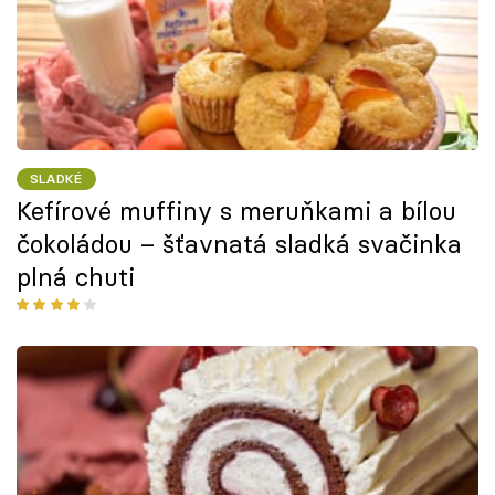
SLADKÉ
Kefírové muffiny s meruňkami a bílou
čokoládou – šťavnatá sladká svačinka
plná chuti