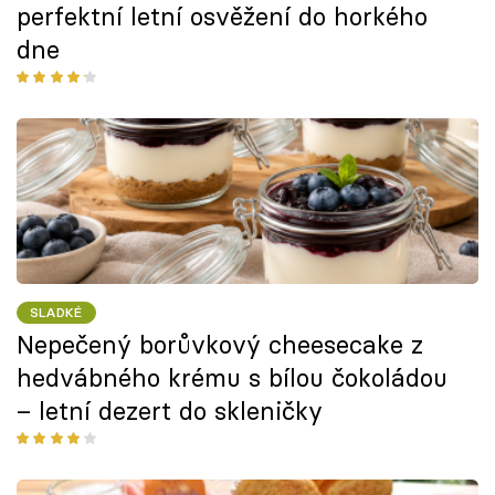
perfektní letní osvěžení do horkého
dne
SLADKÉ
Nepečený borůvkový cheesecake z
hedvábného krému s bílou čokoládou
– letní dezert do skleničky