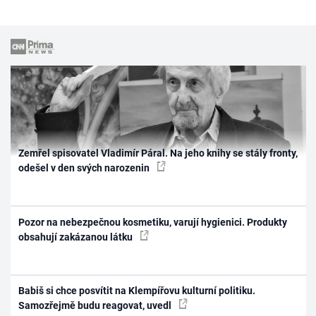
Zemřel spisovatel Vladimír Páral. Na jeho knihy se stály fronty,
odešel v den svých narozenin
Pozor na nebezpečnou kosmetiku, varují hygienici. Produkty
obsahují zakázanou látku
Babiš si chce posvítit na Klempířovu kulturní politiku.
Samozřejmě budu reagovat, uvedl