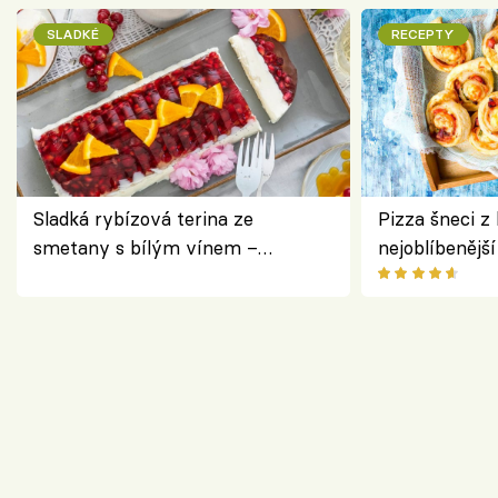
SLADKÉ
RECEPTY
Sladká rybízová terina ze
Pizza šneci z 
smetany s bílým vínem –
nejoblíbenějš
osvěžující dezert s ovocem