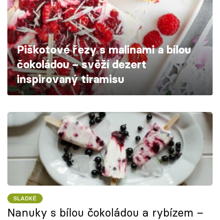
Škola vaření
Recepty z TV
Piškotové řezy s malinami a bílou
Speciál: Cuketa
čokoládou – svěží dezert
inspirovaný tiramisu
Těhotnej kuchař
Sledujte prima+
Přihlášení
Sledujte nás
SLADKÉ
Nanuky s bílou čokoládou a rybízem –