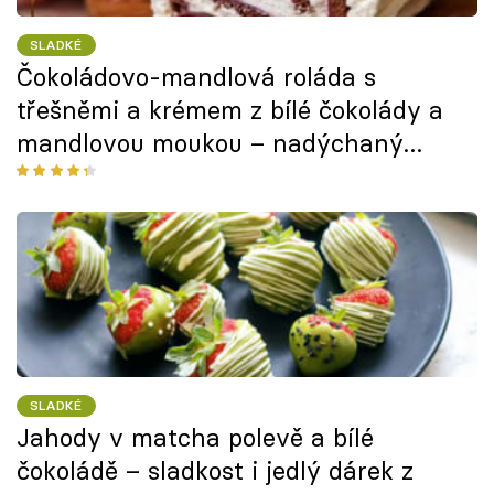
SLADKÉ
Čokoládovo-mandlová roláda s
třešněmi a krémem z bílé čokolády a
mandlovou moukou – nadýchaný
moučník ozdobí sváteční tabuli
SLADKÉ
Jahody v matcha polevě a bílé
čokoládě – sladkost i jedlý dárek z