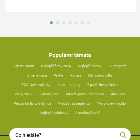
Populární témata
Jak zhubnout
Nejlepší filmy 2024
Nejlepší horory
TV program
Změna času
Partie
Počasí
Kdy budou volby
ZOO Nové začátky
Auto – katalog
7 pádů Honzy Dědka
Volby 2025
Svařené víno
Tatarák podle Pohlreicha
Aloe vera
Pěstování lichořeřišnice
Výpočet ascendentu
Tvarohové knedlíky
Nejlepší palačinky
Švestkový koláč