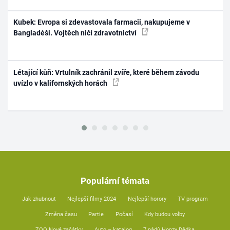
Kubek: Evropa si zdevastovala farmacii, nakupujeme v
Bangladéši. Vojtěch ničí zdravotnictví
Létající kůň: Vrtulník zachránil zvíře, které během závodu
uvízlo v kalifornských horách
Populární témata
Jak zhubnout
Nejlepší filmy 2024
Nejlepší horory
TV program
Změna času
Partie
Počasí
Kdy budou volby
ZOO Nové začátky
Auto – katalog
7 pádů Honzy Dědka