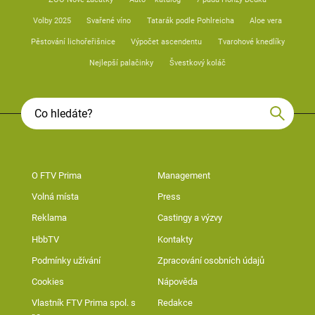
Volby 2025
Svařené víno
Tatarák podle Pohlreicha
Aloe vera
Pěstování lichořeřišnice
Výpočet ascendentu
Tvarohové knedlíky
Nejlepší palačinky
Švestkový koláč
O FTV Prima
Management
Volná místa
Press
Reklama
Castingy a výzvy
HbbTV
Kontakty
Podmínky užívání
Zpracování osobních údajů
Cookies
Nápověda
Vlastník FTV Prima spol. s
Redakce