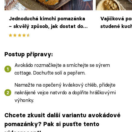
Jednoduchá kimchi pomazánka
Vajíčková p
– skvělý způsob, jak dostat do
studené kuc
jídelníčku fermentované zelí
Velikonocíc
podob
Postup přípravy:
Avokádo rozmačkejte a smíchejte se sýrem
cottage. Dochuťte solí a pepřem.
Namažte na opečený kváskový chléb, přidejte
nakrájené vejce natvrdo a doplňte hráškovými
výhonky.
Chcete zkusit další variantu avokádové
pomazánky? Pak si pusťte tento