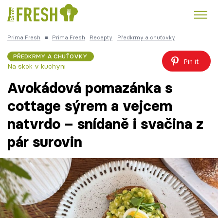
Prima Fresh
■
Prima Fresh
Recepty
Předkrmy a chuťovky
Kuře
Polévky k večeři
Rychlé večeře
Trendy:
PŘEDKRMY A CHUŤOVKY
Pin it
Na skok v kuchyni
Česká kuchyně
Čokoláda
Avokádová pomazánka s
cottage sýrem a vejcem
natvrdo – snídaně i svačina z
Témata
pár surovin
Recepty
Články
TV Program