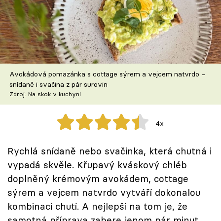
Škola vaření
Recepty z TV
Speciál: Cuketa
Avokádová pomazánka s cottage sýrem a vejcem natvrdo –
Těhotnej kuchař
snídaně i svačina z pár surovin
Zdroj: Na skok v kuchyni
Sledujte prima+
4x
Přihlášení
Rychlá snídaně nebo svačinka, která chutná i
vypadá skvěle. Křupavý kváskový chléb
Sledujte nás
doplněný krémovým avokádem, cottage
sýrem a vejcem natvrdo vytváří dokonalou
kombinaci chutí. A nejlepší na tom je, že
samotná příprava zabere jenom pár minut.