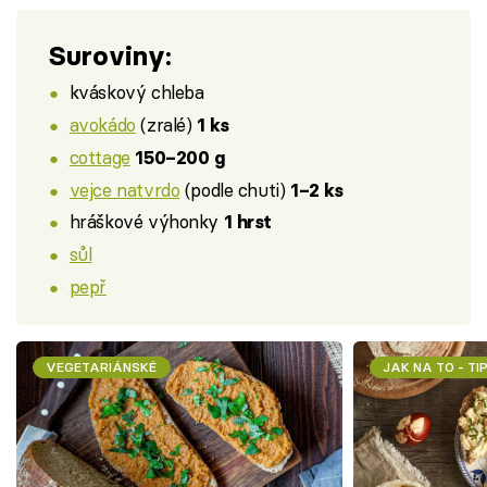
Suroviny:
kváskový chleba
avokádo
(zralé)
1 ks
cottage
150–200 g
vejce natvrdo
(podle chuti)
1–2 ks
hráškové výhonky
1 hrst
sůl
pepř
VEGETARIÁNSKÉ
JAK NA TO - TI