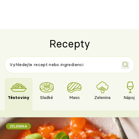
Recepty
Těstoviny
Sladké
Maso
Zelenina
Nápoje
ZELENINA