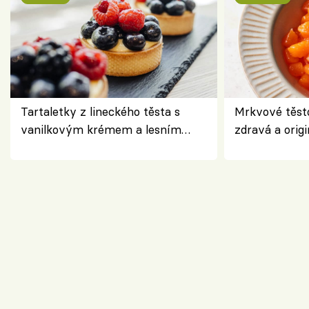
Tartaletky z lineckého těsta s
Mrkvové těst
vanilkovým krémem a lesním
zdravá a origi
ovocem podle Bread Society
klasiky