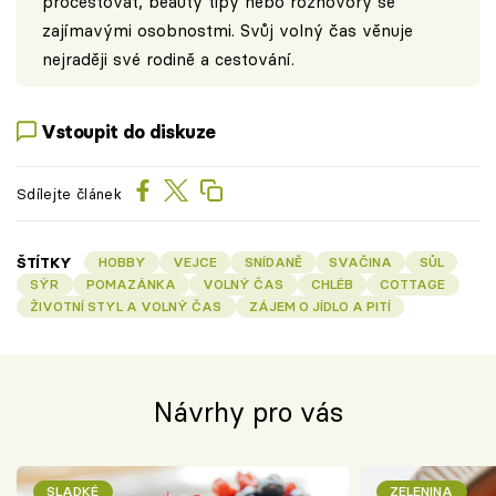
procestovat, beauty tipy nebo rozhovory se
zajímavými osobnostmi. Svůj volný čas věnuje
nejraději své rodině a cestování.
Vstoupit do diskuze
Sdílejte článek
ŠTÍTKY
HOBBY
VEJCE
SNÍDANĚ
SVAČINA
SŮL
SÝR
POMAZÁNKA
VOLNÝ ČAS
CHLÉB
COTTAGE
ŽIVOTNÍ STYL A VOLNÝ ČAS
ZÁJEM O JÍDLO A PITÍ
Návrhy pro vás
SLADKÉ
ZELENINA