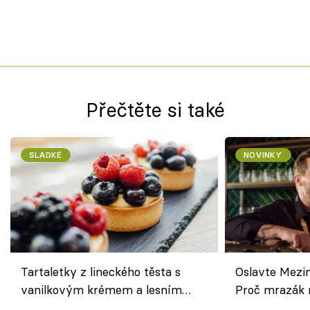
Přečtěte si také
SLADKÉ
NOVINKY
Tartaletky z lineckého těsta s
Oslavte Mezin
vanilkovým krémem a lesním
Proč mrazák n
ovocem podle Bread Society
horku vsadit 