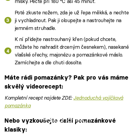
misky. Pečte při 180 °C asi 45 minut.
Poté zkuste nožem, zda je už řepa měkká, a nechte
ji vychladnout. Pak ji oloupejte a nastrouhejte na
jemném struhadle.
K ní přidejte nastrouhaný křen (pokud chcete,
můžete ho nahradit drceným česnekem), nasekané
vlašské ořechy, majonézu a pomazánkové máslo.
Zamíchejte a dle chuti dosolte.
Máte rádi pomazánky? Pak pro vás máme
skvělý videorecept:
Kompletní recept najdete ZDE:
Jednoduchá vajíčková
pomazánka
Failed to fetch
Nebo vyzkoušejte další pomazánkové
klasiky: