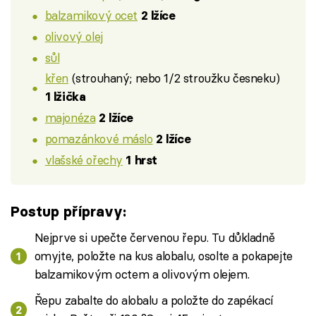
balzamikový ocet
2 lžíce
olivový olej
sůl
křen
(strouhaný; nebo 1/2 stroužku česneku)
1 lžička
majonéza
2 lžíce
pomazánkové máslo
2 lžíce
vlašské ořechy
1 hrst
Postup přípravy:
Nejprve si upečte červenou řepu. Tu důkladně
omyjte, položte na kus alobalu, osolte a pokapejte
balzamikovým octem a olivovým olejem.
Řepu zabalte do alobalu a položte do zapékací