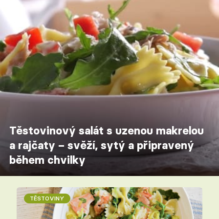
Těstovinový salát s uzenou makrelou
a rajčaty – svěží, sytý a připravený
během chvilky
TĚSTOVINY