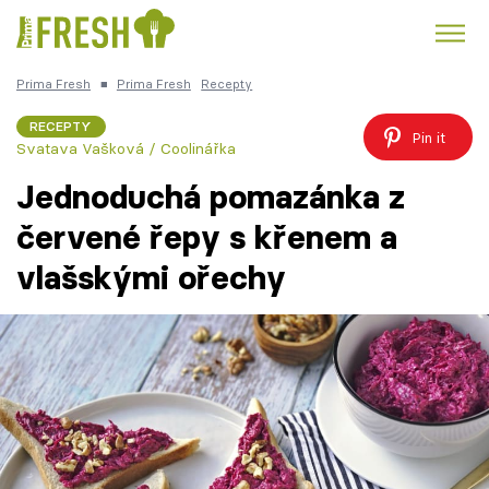
Prima Fresh
■
Prima Fresh
Recepty
Kuře
Polévky k večeři
Rychlé večeře
Trendy:
RECEPTY
Pin it
Svatava Vašková / Coolinářka
Česká kuchyně
Čokoláda
Jednoduchá pomazánka z
červené řepy s křenem a
vlašskými ořechy
Témata
Recepty
Články
TV Program