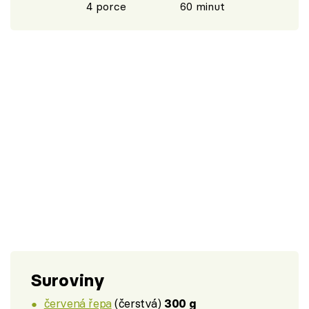
4 porce
60 minut
Suroviny
červená řepa
(čerstvá)
300 g