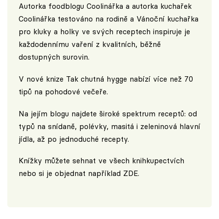
Autorka foodblogu
Coolinářka
a autorka kuchařek
Coolinářka testováno na rodině a Vánoční kuchařka
pro kluky a holky ve svých receptech inspiruje je
každodennímu vaření z kvalitních, běžně
dostupných surovin.
V nové knize Tak chutná hygge nabízí více než 70
tipů na pohodové večeře.
Na jejím blogu najdete široké spektrum receptů: od
typů na snídaně, polévky, masitá i zeleninová hlavní
jídla, až po jednoduché recepty.
Knížky můžete sehnat ve všech knihkupectvích
nebo si je objednat například
ZDE
.