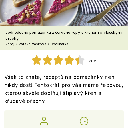
Škola vaření
Recepty z TV
Jednoduchá pomazánka z červené řepy s křenem a vlašskými
Speciál: Cuketa
ořechy
Zdroj: Svatava Vašková / Coolinářka
Těhotnej kuchař
26x
Sledujte prima+
Však to znáte, receptů na pomazánky není
Přihlášení
nikdy dost! Tentokrát pro vás máme řepovou,
kterou skvěle doplňují štiplavý křen a
křupavé ořechy.
Sledujte nás