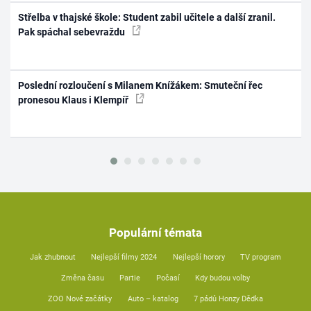
Střelba v thajské škole: Student zabil učitele a další zranil.
Pak spáchal sebevraždu
Poslední rozloučení s Milanem Knížákem: Smuteční řec
pronesou Klaus i Klempíř
Populární témata
Jak zhubnout
Nejlepší filmy 2024
Nejlepší horory
TV program
Změna času
Partie
Počasí
Kdy budou volby
ZOO Nové začátky
Auto – katalog
7 pádů Honzy Dědka