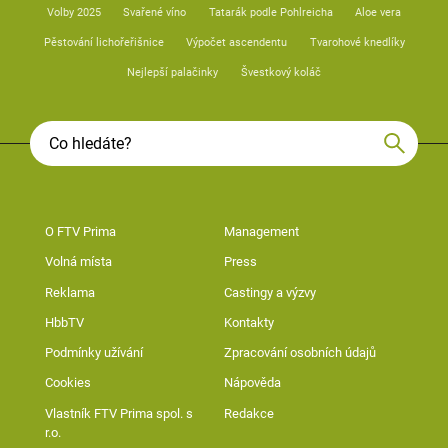
Volby 2025
Svařené víno
Tatarák podle Pohlreicha
Aloe vera
Pěstování lichořeřišnice
Výpočet ascendentu
Tvarohové knedlíky
Nejlepší palačinky
Švestkový koláč
O FTV Prima
Management
Volná místa
Press
Reklama
Castingy a výzvy
HbbTV
Kontakty
Podmínky užívání
Zpracování osobních údajů
Cookies
Nápověda
Vlastník FTV Prima spol. s
Redakce
r.o.