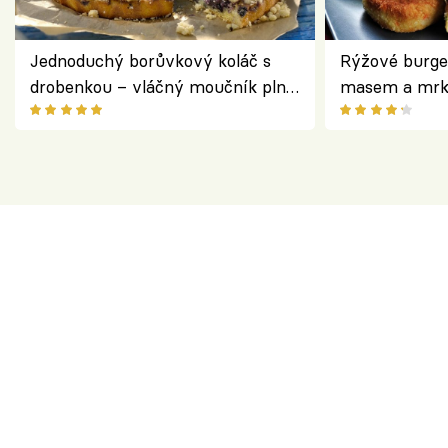
Jednoduchý borůvkový koláč s
Rýžové burge
drobenkou – vláčný moučník plný
masem a mrk
ovoce
salátem – leh