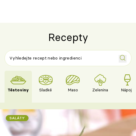
Recepty
Těstoviny
Sladké
Maso
Zelenina
Nápoje
SALÁTY