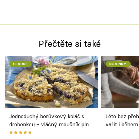
Přečtěte si také
SLADKÉ
NOVINKY
Jednoduchý borůvkový koláč s
Léto bez přeh
drobenkou – vláčný moučník plný
vařit i během
ovoce