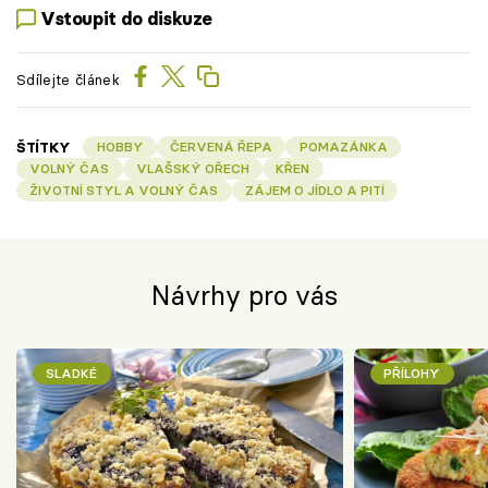
Vstoupit do diskuze
Sdílejte článek
ŠTÍTKY
HOBBY
ČERVENÁ ŘEPA
POMAZÁNKA
VOLNÝ ČAS
VLAŠSKÝ OŘECH
KŘEN
ŽIVOTNÍ STYL A VOLNÝ ČAS
ZÁJEM O JÍDLO A PITÍ
Návrhy pro vás
SLADKÉ
PŘÍLOHY