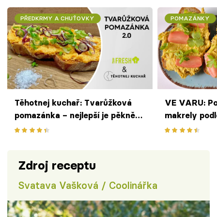
PŘEDKRMY A CHUŤOVKY
POMAZÁNKY
Těhotnej kuchař: Tvarůžková
VE VARU: Po
pomazánka – nejlepší je pěkně
makrely podl
uleželá
Zdroj receptu
Svatava Vašková / Coolinářka