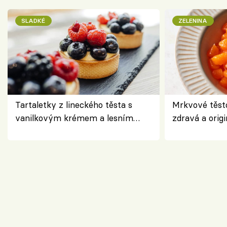
SLADKÉ
ZELENINA
Tartaletky z lineckého těsta s
Mrkvové těst
vanilkovým krémem a lesním
zdravá a origi
ovocem podle Bread Society
klasiky