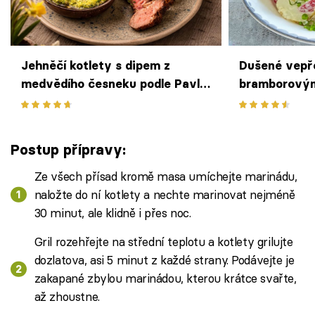
Jehněčí kotlety s dipem z
Dušené vepřo
medvědího česneku podle Pavla
bramborovým
Berkyho – jarní pečínka ozdobí
poctivá klasi
nedělní tabuli
podobě
Postup přípravy:
Ze všech přísad kromě masa umíchejte marinádu,
naložte do ní kotlety a nechte marinovat nejméně
30 minut, ale klidně i přes noc.
Gril rozehřejte na střední teplotu a kotlety grilujte
dozlatova, asi 5 minut z každé strany. Podávejte je
zakapané zbylou marinádou, kterou krátce svařte,
až zhoustne.