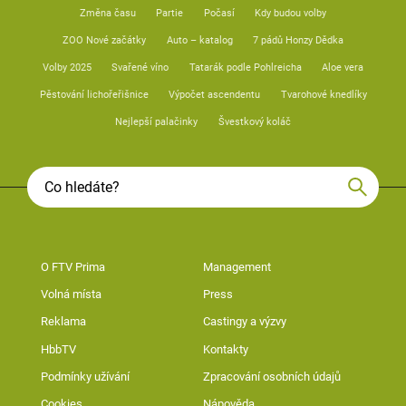
Změna času
Partie
Počasí
Kdy budou volby
ZOO Nové začátky
Auto – katalog
7 pádů Honzy Dědka
Volby 2025
Svařené víno
Tatarák podle Pohlreicha
Aloe vera
Pěstování lichořeřišnice
Výpočet ascendentu
Tvarohové knedlíky
Nejlepší palačinky
Švestkový koláč
O FTV Prima
Management
Volná místa
Press
Reklama
Castingy a výzvy
HbbTV
Kontakty
Podmínky užívání
Zpracování osobních údajů
Cookies
Nápověda