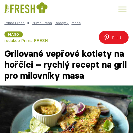
Prima Fresh
■
Prima Fresh
Recepty
Maso
Kuře
Polévky k večeři
Rychlé večeře
Trendy:
MASO
Pin it
redakce Prima FRESH
Česká kuchyně
Čokoláda
Grilované vepřové kotlety na
hořčici – rychlý recept na gril
pro milovníky masa
Témata
Recepty
Články
TV Program