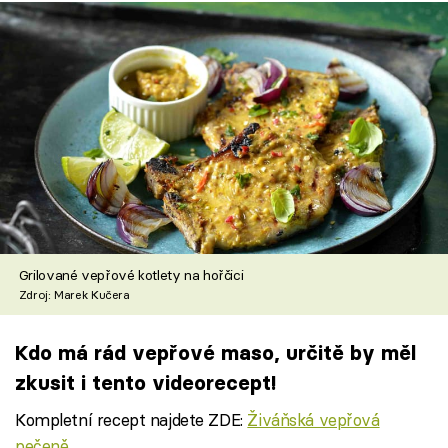
Grilované vepřové kotlety na hořčici
Zdroj: Marek Kučera
Kdo má rád vepřové maso, určitě by měl
zkusit i tento videorecept!
Kompletní recept najdete ZDE:
Živáňská vepřová
pečeně