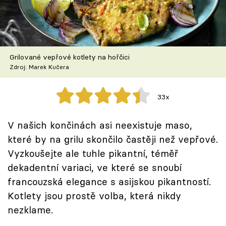
Škola vaření
Recepty z TV
Grilované vepřové kotlety na hořčici
Speciál: Cuketa
Zdroj: Marek Kučera
Těhotnej kuchař
33x
Sledujte prima+
V našich končinách asi neexistuje maso,
které by na grilu skončilo častěji než vepřové.
Přihlášení
Vyzkoušejte ale tuhle pikantní, téměř
dekadentní variaci, ve které se snoubí
Sledujte nás
francouzská elegance s asijskou pikantností.
Kotlety jsou prostě volba, která nikdy
nezklame.