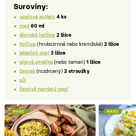
Suroviny:
vepřové kotlety
4 ks
med
60 ml
dijonská hořčice
2 lžíce
hořčice
(hrubozrnná nebo kremžská)
2 lžíce
jablečný ocet
2 lžíce
sójová omáčka
(nebo tamari)
1 lžíce
česnek
(rozdrcený)
2 stroužky
sůl
čerstvě namletý pepř
MASO
MASO