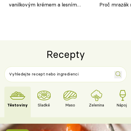
vanilkovým krémem a lesním
Proč mrazák n
ovocem podle Bread Society
horku vsadit 
Recepty
Těstoviny
Sladké
Maso
Zelenina
Nápoje