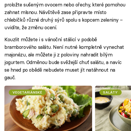
proložte sušeným ovocem nebo ořechy, které pomohou
zahnat mlsnou. Návštěvě zase připravte místo
chlebíčků různé druhý sýrů spolu s kopcem zeleniny –
uvidíte, že změnu ocení.
Kouzlit můžete i s vánoční stálicí v podobě
bramborového salátu. Není nutné kompletně vynechat
majonézu, ale můžete ji z poloviny nahradit bílým
jogurtem. Odměnou bude svěžejší chuť salátu, a navíc
se hned po obědě nebudete muset jít natáhnout na
gauč.
VEGETARIÁNSKÉ
SALÁTY