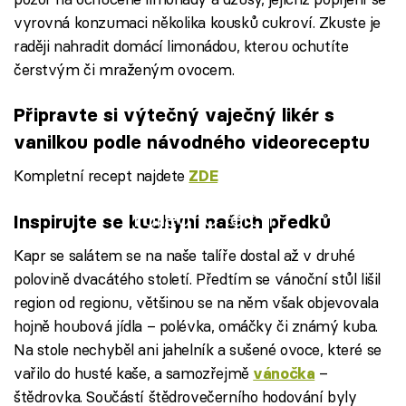
vyrovná konzumaci několika kousků cukroví. Zkuste je
raději nahradit domácí limonádou, kterou ochutíte
čerstvým či mraženým ovocem.
Připravte si výtečný vaječný likér s
vanilkou podle návodného videoreceptu
Kompletní recept najdete
ZDE
Failed to fetch
Inspirujte se kuchyní našich předků
Kapr se salátem se na naše talíře dostal až v druhé
polovině dvacátého století. Předtím se vánoční stůl lišil
region od regionu, většinou se na něm však objevovala
hojně houbová jídla – polévka, omáčky či známý kuba.
Na stole nechyběl ani jahelník a sušené ovoce, které se
vařilo do husté kaše, a samozřejmě
–
vánočka
štědrovka. Součástí štědrovečerního hodování byly