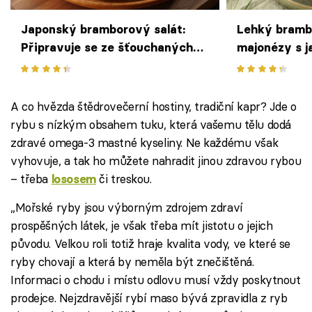
Japonský bramborový salát:
Lehký bramb
Připravuje se ze šťouchaných
majonézy s j
brambor s křupavou zeleninou
A co hvězda štědrovečerní hostiny, tradiční kapr? Jde o
rybu s nízkým obsahem tuku, která vašemu tělu dodá
zdravé omega-3 mastné kyseliny. Ne každému však
vyhovuje, a tak ho můžete nahradit jinou zdravou rybou
– třeba
či treskou.
lososem
„Mořské ryby jsou výborným zdrojem zdraví
prospěšných látek, je však třeba mít jistotu o jejich
původu. Velkou roli totiž hraje kvalita vody, ve které se
ryby chovají a která by neměla být znečištěná.
Informaci o chodu i místu odlovu musí vždy poskytnout
prodejce. Nejzdravější rybí maso bývá zpravidla z ryb