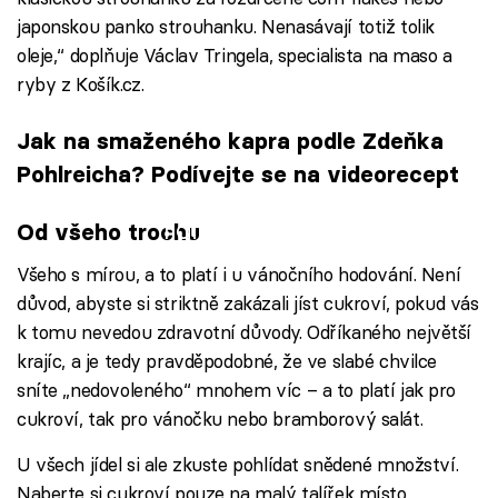
japonskou panko strouhanku. Nenasávají totiž tolik
oleje,“ doplňuje Václav Tringela, specialista na maso a
ryby z Košík.cz.
Jak na smaženého kapra podle Zdeňka
Pohlreicha? Podívejte se na videorecept
Failed to fetch
Od všeho trochu
Všeho s mírou, a to platí i u vánočního hodování. Není
důvod, abyste si striktně zakázali jíst cukroví, pokud vás
k tomu nevedou zdravotní důvody. Odříkaného největší
krajíc, a je tedy pravděpodobné, že ve slabé chvilce
sníte „nedovoleného“ mnohem víc – a to platí jak pro
cukroví, tak pro vánočku nebo bramborový salát.
U všech jídel si ale zkuste pohlídat snědené množství.
Naberte si cukroví pouze na malý talířek místo