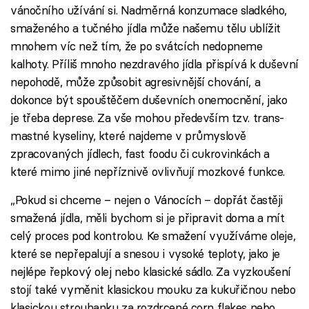
vánočního užívání si. Nadměrná konzumace sladkého,
smaženého a tučného jídla může našemu tělu ublížit
mnohem víc než tím, že po svátcích nedopneme
kalhoty. Příliš mnoho nezdravého jídla přispívá k duševní
nepohodě, může způsobit agresivnější chování, a
dokonce být spouštěčem duševních onemocnění, jako
je třeba deprese. Za vše mohou především tzv. trans-
mastné kyseliny, které najdeme v průmyslově
zpracovaných jídlech, fast foodu či cukrovinkách a
které mimo jiné nepříznivě ovlivňují mozkové funkce.
„Pokud si chceme – nejen o Vánocích – dopřát častěji
smažená jídla, měli bychom si je připravit doma a mít
celý proces pod kontrolou. Ke smažení využíváme oleje,
které se nepřepalují a snesou i vysoké teploty, jako je
nejlépe řepkový olej nebo klasické sádlo. Za vyzkoušení
stojí také vyměnit klasickou mouku za kukuřičnou nebo
klasickou strouhanku za rozdrcené corn flakes nebo