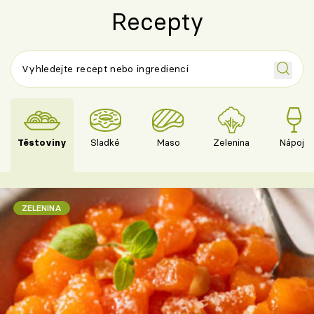
Recepty
Těstoviny
Sladké
Maso
Zelenina
Nápoje
ZELENINA