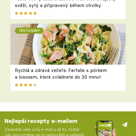
svěží, sytý a připravený během chvilky
TĚSTOVINY
Rychlá a zdravá večeře: Farfalle s pórkem
a lososem, které zvládnete do 30 minut
Nejlepší recepty e-mailem
Zanechte nám svůj e-mail a až 5x týdně
vás upozorníme na to nejnovější a nejlepší