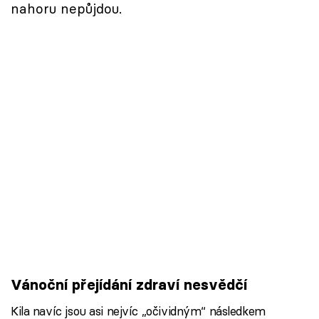
nahoru nepůjdou.
Vánoční přejídání zdraví nesvědčí
Kila navíc jsou asi nejvíc „očividným“ následkem