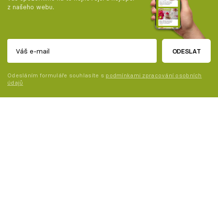
z našeho webu.
ODESLAT
Odesláním formuláře souhlasíte s
podmínkami zpracování osobních
údajů