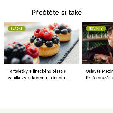
Přečtěte si také
SLADKÉ
NOVINKY
Tartaletky z lineckého těsta s
Oslavte Mezin
vanilkovým krémem a lesním
Proč mrazák n
ovocem podle Bread Society
horku vsadit 