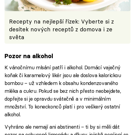
Recepty na nejlepší řízek: Vyberte si z
desítek nových receptů z domova i ze
světa
Pozor na alkohol
K vánočnímu mlsání patří i alkohol. Domácí vaječný
koňak či karamelový likér jsou ale doslova kalorickou
bombou – už vzhledem k obsahu kondenzovaného
mléka a cukru. Pokud se bez nich přesto neobejdete,
dopřejte si je opravdu svátečně a v minimálním
množství. To koneckonců platí i pro veškerý ostatní
alkohol.
Vyhráno ale nemají ani abstinenti – ti by si měli dát
pozor na ochucené limonády a džusy, jejichž popíjení se