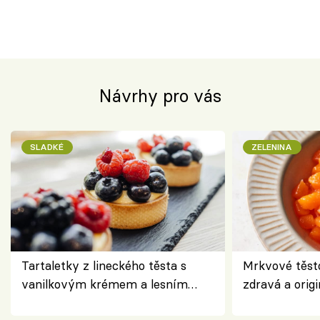
Návrhy pro vás
SLADKÉ
ZELENINA
Tartaletky z lineckého těsta s
Mrkvové těst
vanilkovým krémem a lesním
zdravá a origi
ovocem podle Bread Society
klasiky