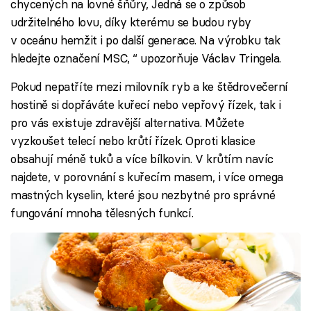
chycených na lovné šňůry, Jedná se o způsob
udržitelného lovu, díky kterému se budou ryby
v oceánu hemžit i po další generace. Na výrobku tak
hledejte označení MSC, “ upozorňuje Václav Tringela.
Pokud nepatříte mezi milovník ryb a ke štědrovečerní
hostině si dopřáváte kuřecí nebo vepřový řízek, tak i
pro vás existuje zdravější alternativa. Můžete
vyzkoušet telecí nebo krůtí řízek. Oproti klasice
obsahují méně tuků a více bílkovin. V krůtím navíc
najdete, v porovnání s kuřecím masem, i více omega
mastných kyselin, které jsou nezbytné pro správné
fungování mnoha tělesných funkcí.