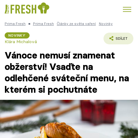
Prima Fresh
■
Prima Fresh
Články ze světa vaření
Novinky
Kuře
Polévky k večeři
Rychlé večeře
Trendy:
NOVINKY
SDÍLET
Klára Michalová
Česká kuchyně
Čokoláda
Vánoce nemusí znamenat
obžerství! Vsaďte na
odlehčené sváteční menu, na
Témata
kterém si pochutnáte
Recepty
Články
TV Program