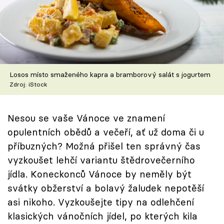
Škola vaření
Recepty z TV
Speciál: Cuketa
Losos místo smaženého kapra a bramborový salát s jogurtem
Těhotnej kuchař
Zdroj: iStock
Sledujte prima+
Nesou se vaše Vánoce ve znamení
opulentních obědů a večeří, ať už doma či u
Přihlášení
příbuzných? Možná přišel ten správný čas
vyzkoušet lehčí variantu štědrovečerního
jídla. Koneckonců Vánoce by neměly být
Sledujte nás
svátky obžerství a bolavý žaludek nepotěší
asi nikoho. Vyzkoušejte tipy na odlehčení
klasických vánočních jídel, po kterých kila