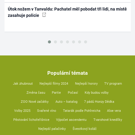
Útok nožem v Tanvaldu: Pachatel měl pobodat tři lidi, na místě
zasahuje policie
Populární témata
Jak zhubnout
Nejlepší filmy 2024
Nejlepší horory
TV program
Změna času
Partie
Počasí
Kdy budou volby
ZOO Nové začátky
Auto – katalog
7 pádů Honzy Dědka
Volby 2025
Svařené víno
Tatarák podle Pohlreicha
Aloe vera
Pěstování lichořeřišnice
Výpočet ascendentu
Tvarohové knedlíky
Nejlepší palačinky
Švestkový koláč