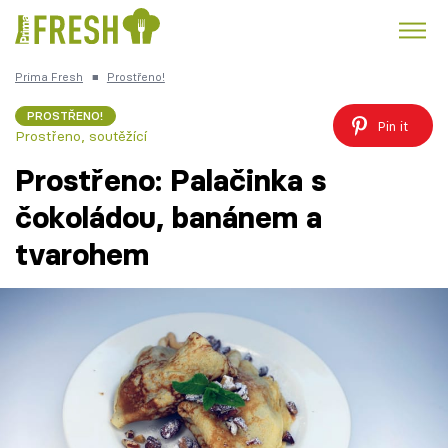
Prima Fresh
■
Prostřeno!
Kuře
Polévky k večeři
Rychlé večeře
Trendy:
PROSTŘENO!
Pin it
Prostřeno, soutěžící
Česká kuchyně
Čokoláda
Prostřeno: Palačinka s
čokoládou, banánem a
tvarohem
Témata
Recepty
Články
TV Program