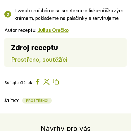
Tvaroh smícháme se smetanou a lísko-oříškovým
krémem, poklademe na palačinky a servírujeme.
Autor receptu:
Julius Oračko
Zdroj receptu
Prostřeno, soutěžící
Sdílejte článek
ŠTÍTKY
PROSTŘENO!
Návrhy pro vás