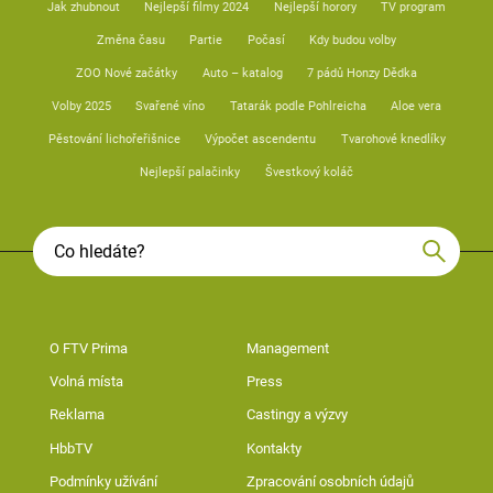
Jak zhubnout
Nejlepší filmy 2024
Nejlepší horory
TV program
Změna času
Partie
Počasí
Kdy budou volby
ZOO Nové začátky
Auto – katalog
7 pádů Honzy Dědka
Volby 2025
Svařené víno
Tatarák podle Pohlreicha
Aloe vera
Pěstování lichořeřišnice
Výpočet ascendentu
Tvarohové knedlíky
Nejlepší palačinky
Švestkový koláč
O FTV Prima
Management
Volná místa
Press
Reklama
Castingy a výzvy
HbbTV
Kontakty
Podmínky užívání
Zpracování osobních údajů