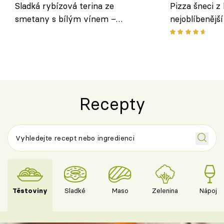
Sladká rybízová terina ze
Pizza šneci z 
smetany s bílým vínem –
nejoblíbenějš
osvěžující dezert s ovocem
Recepty
Těstoviny
Sladké
Maso
Zelenina
Nápoje