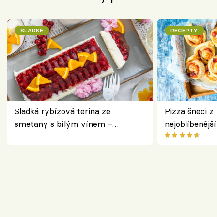
SLADKÉ
RECEPTY
Sladká rybízová terina ze
Pizza šneci z 
smetany s bílým vínem –
nejoblíbenějš
osvěžující dezert s ovocem