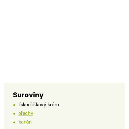
Suroviny
lískooříškový krém
ořechy
banán