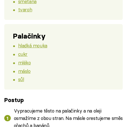
smetana
tvaroh
Palačinky
hladká mouka
cukr
mléko
máslo
sůl
Postup
Vypracujeme těsto na palačinky a na oleji
osmažíme z obou stran. Na másle orestujeme směs
ořechů a banánů.