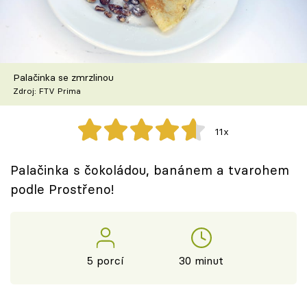
Škola vaření
Recepty z TV
Palačinka se zmrzlinou
Speciál: Cuketa
Zdroj: FTV Prima
Těhotnej kuchař
11x
Sledujte prima+
Palačinka s čokoládou, banánem a tvarohem
podle Prostřeno!
Přihlášení
Sledujte nás
5 porcí
30 minut