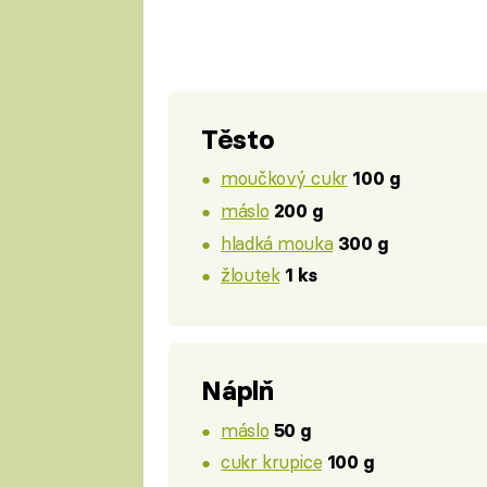
Těsto
moučkový cukr
100 g
máslo
200 g
hladká mouka
300 g
žloutek
1 ks
Náplň
máslo
50 g
cukr krupice
100 g