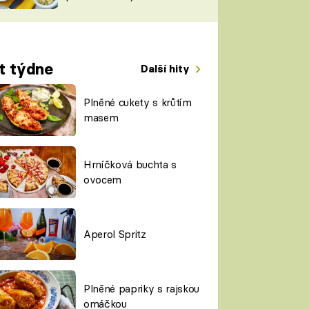
TORKY
ESH
t týdne
Další hity
Plněné cukety s krůtím
masem
Hrníčková buchta s
ovocem
Aperol Spritz
Plněné papriky s rajskou
omáčkou