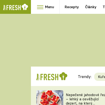
Menu
Recepty
Články
T
Oblíbené
Přílohy
recepty
HRANOLKY
HOUBY
KNEDLÍKY
DÝNĚ
KAŠE
RYCHLOVKY
Trendy:
Kuř
Populární
Videorecept
Nepečené jahodové ře
– lehký a osvěžující
kuchaři
dezert, na který
TEĎ VAŘÍ ŠÉF!