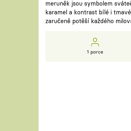
meruněk jsou symbolem sváteč
karamel a kontrast bílé i tmavé
zaručeně potěší každého milovn
1 porce