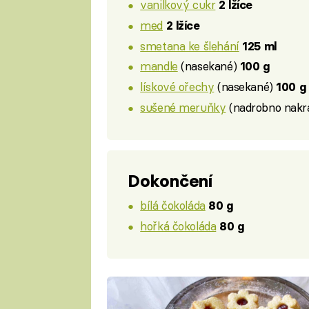
vanilkový cukr
2 lžíce
med
2 lžíce
smetana ke šlehání
125 ml
mandle
(nasekané)
100 g
lískové ořechy
(nasekané)
100 g
sušené meruňky
(nadrobno nakr
Dokončení
bílá čokoláda
80 g
hořká čokoláda
80 g