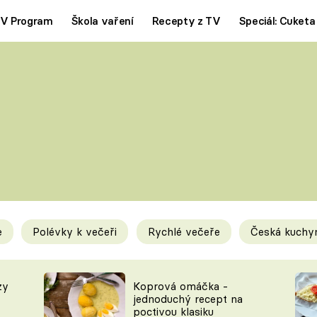
V Program
Škola vaření
Recepty z TV
Speciál: Cuketa
Polévky
Saláty
ČESKÁ KLASIKA
TĚSTOVIN
SILNÉ VÝVARY
SLADKÉ
KRÉMOVÉ
BEZMASÁ J
e
Polévky k večeři
Rychlé večeře
Česká kuchy
y
Tipy a triky
Novink
zy
Koprová omáčka -
jednoduchý recept na
poctivou klasiku
KAM ZA JÍDLEM
BLOG