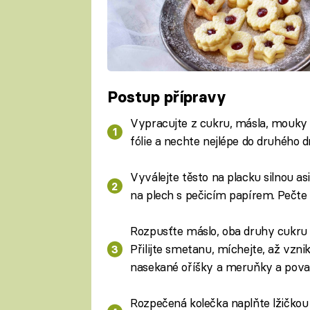
Postup přípravy
Vypracujte z cukru, másla, mouky a
fólie a nechte nejlépe do druhého d
Vyválejte těsto na placku silnou as
na plech s pečicím papírem. Pečte 
Rozpusťte máslo, oba druhy cukru 
Přilijte smetanu, míchejte, až vzni
nasekané oříšky a meruňky a povař
Rozpečená kolečka naplňte lžičkou