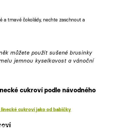
lé a tmavé čokolády, nechte zaschnout a
něk můžete použít sušené brusinky
amelu jemnou kyselkavost a vánoční
linecké cukroví podle návodného
í linecké cukroví jako od babičky
roví
iled to fetch