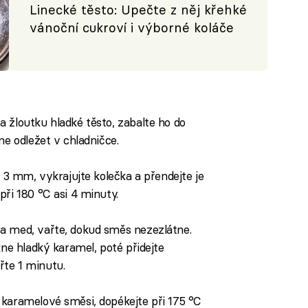
Linecké těsto: Upečte z něj křehké
vánoční cukroví i výborné koláče
 žloutku hladké těsto, zabalte ho do
ne odležet v chladničce.
i 3 mm, vykrajujte kolečka a přendejte je
při 180 °C asi 4 minuty.
a med, vařte, dokud směs nezezlátne.
kne hladký karamel, poté přidejte
te 1 minutu.
 karamelové směsi, dopékejte při 175 °C