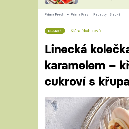
nepotřebujete troubu
ZDENĚK
ČESKO NA TALÍŘI
POHLREICH
Prima Fresh
■
Prima Fresh
Recepty
Sladké
KAROLÍNA,
JAROSLAV SAPÍK
DOMÁCÍ
Klára Michalová
SLADKÉ
KUCHAŘKA
KAROLÍNA
KAMBERSKÁ
Linecká kolečk
karamelem – k
cukroví s křu