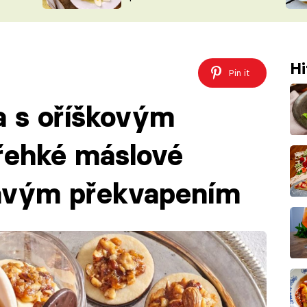
ŠÉFREDAK
VYCHYTÁVKY
SOUTĚŽ FR
NA NÁKUPECH
ČASOPIS
Hi
Pin it
a s oříškovým
řehké máslové
pavým překvapením