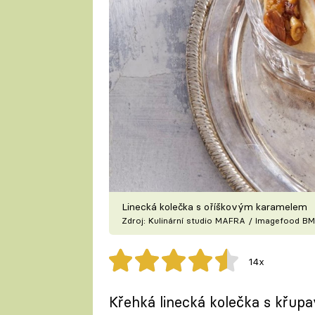
Linecká kolečka s oříškovým karamelem
Zdroj: Kulinární studio MAFRA / Imagefood BM
14x
Křehká linecká kolečka s křup