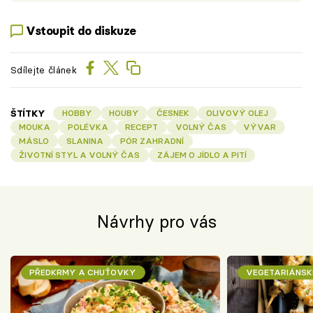
Vstoupit do diskuze
Sdílejte článek
ŠTÍTKY
HOBBY
HOUBY
ČESNEK
OLIVOVÝ OLEJ
MOUKA
POLÉVKA
RECEPT
VOLNÝ ČAS
VÝVAR
MÁSLO
SLANINA
PÓR ZAHRADNÍ
ŽIVOTNÍ STYL A VOLNÝ ČAS
ZÁJEM O JÍDLO A PITÍ
Návrhy pro vás
PŘEDKRMY A CHUŤOVKY
VEGETARIÁNSK