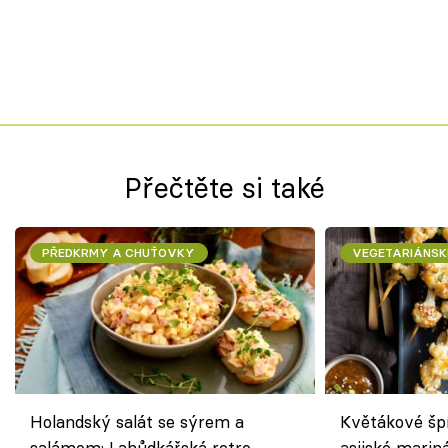
Přečtěte si také
PŘEDKRMY A CHUŤOVKY
VEGETARIÁNSK
Holandský salát se sýrem a
Květákové šp
salámem: Lahůdkářská retro
asijské marin