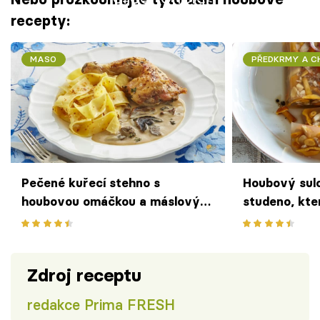
recepty:
MASO
PŘEDKRMY A 
Pečené kuřecí stehno s
Houbový sulc
houbovou omáčkou a máslovými
studeno, kte
nudlemi – chutě a vůně podzimu
potěší milov
na talíři
Zdroj receptu
redakce Prima FRESH