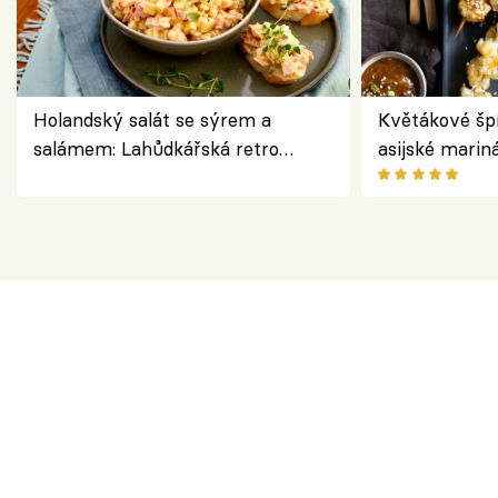
Holandský salát se sýrem a
Květákové šp
salámem: Lahůdkářská retro
asijské marin
klasika, která chutná stejně skvěle
chuťovka z gr
jako dřív