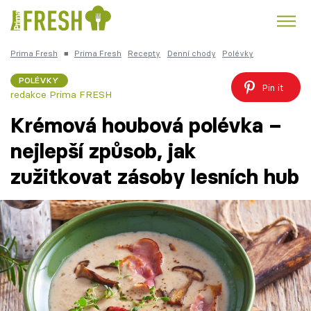
Prima Fresh
■
Prima Fresh
Recepty
Denní chody
Polévky
Kuře
Polévky k večeři
Rychlé večeře
Trendy:
POLÉVKY
Pin it
redakce Prima FRESH
Česká kuchyně
Čokoláda
Krémová houbová polévka –
nejlepší způsob, jak
zužitkovat zásoby lesních hub
Témata
Recepty
Články
TV Program