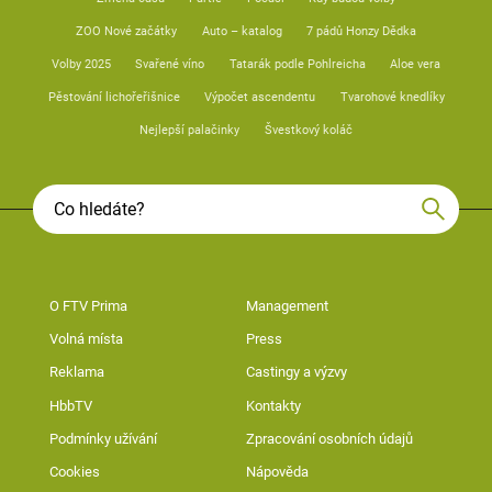
ZOO Nové začátky
Auto – katalog
7 pádů Honzy Dědka
Volby 2025
Svařené víno
Tatarák podle Pohlreicha
Aloe vera
Pěstování lichořeřišnice
Výpočet ascendentu
Tvarohové knedlíky
Nejlepší palačinky
Švestkový koláč
O FTV Prima
Management
Volná místa
Press
Reklama
Castingy a výzvy
HbbTV
Kontakty
Podmínky užívání
Zpracování osobních údajů
Cookies
Nápověda