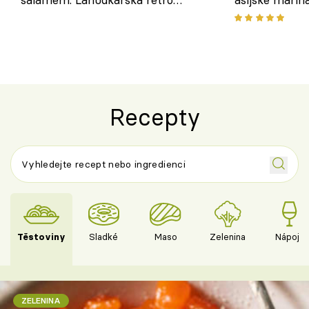
klasika, která chutná stejně skvěle
chuťovka z gr
jako dřív
Recepty
Těstoviny
Sladké
Maso
Zelenina
Nápoje
ZELENINA