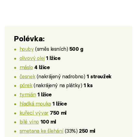
Polévka:
houby
(směs lesních)
500 g
olivový olej
1 lžíce
máslo
4 lžíce
česnek
(nakrájený nadrobno)
1 stroužek
pórek
(nakrájený na plátky)
1 ks
tymián
1 lžíce
hladká mouka
1 lžíce
kuřecí vývar
750 ml
bílé víno
100 ml
smetana ke šlehání
(33%)
250 ml