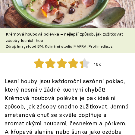
Škola vaření
Recepty z TV
Krémová houbová polévka – nejlepší způsob, jak zužitkovat
Speciál: Cuketa
zásoby lesních hub
Zdroj: Imagefood BM, Kulinární studio MAFRA, Profimedia.cz
Těhotnej kuchař
16x
Sledujte prima+
Lesní houby jsou každoroční sezónní poklad,
Přihlášení
který nesmí v žádné kuchyni chybět!
Krémová houbová polévka je pak ideální
způsob, jak zásoby snadno zužitkovat. Jemná
Sledujte nás
smetanová chuť se skvěle doplňuje s
aromatickými houbami, česnekem a pórkem.
A křupavá slanina nebo šunka jako ozdoba