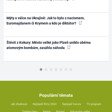
Mýty o válce na Ukrajině: Jak to bylo s nacismem,
Euromajdanem či Krymem a kdo je diktátor?
Štěstí z Kokury: Město velké jako Plzeň uniklo oběma
atomovým bombám, zasáhla náhoda
Populární témata
Jak zhubnout
Nejlepší filmy 2024
Nejlepší horory
TV program
Změna času
Partie
Počasí
Kdy budou volby