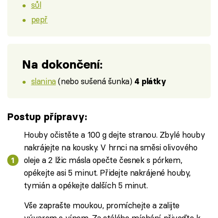
sůl
pepř
Na dokončení:
slanina
(nebo sušená šunka)
4 plátky
Postup přípravy:
Houby očistěte a 100 g dejte stranou. Zbylé houby
nakrájejte na kousky. V hrnci na směsi olivového
oleje a 2 lžic másla opečte česnek s pórkem,
opékejte asi 5 minut. Přidejte nakrájené houby,
tymián a opékejte dalších 5 minut.
Vše zaprašte moukou, promíchejte a zalijte
vývarem s vínem. Za stálého míchání přiveďte k