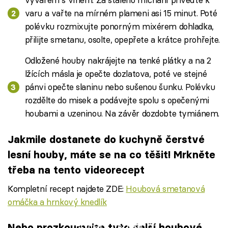
varu a vařte na mírném plameni asi 15 minut. Poté
polévku rozmixujte ponorným mixérem dohladka,
přilijte smetanu, osolte, opepřete a krátce prohřejte.
Odložené houby nakrájejte na tenké plátky a na 2
lžících másla je opečte dozlatova, poté ve stejné
pánvi opečte slaninu nebo sušenou šunku. Polévku
rozdělte do misek a podávejte spolu s opečenými
houbami a uzeninou. Na závěr dozdobte tymiánem.
Jakmile dostanete do kuchyně čerstvé
lesní houby, máte se na co těšit! Mrkněte
třeba na tento videorecept
Kompletní recept najdete ZDE:
Houbová smetanová
omáčka a hrnkový knedlík
Failed to fetch
Nebo prozkoumejte tyto další houbové