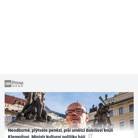
Neodborné, plýtváte penězi, píší umělci Babišovi kvůli
Klempířovi. Ministr kulturní politiku hájí