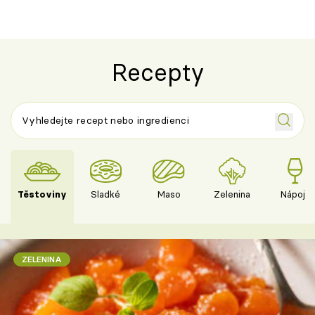
Recepty
Těstoviny
Sladké
Maso
Zelenina
Nápoje
ZELENINA