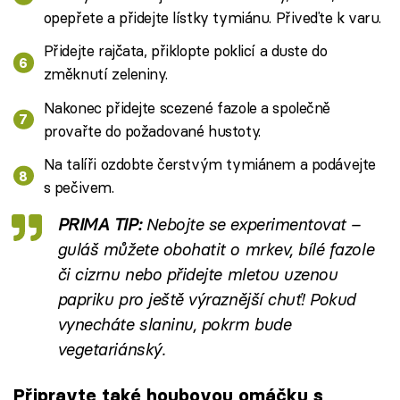
opepřete a přidejte lístky tymiánu. Přiveďte k varu.
Přidejte rajčata, přiklopte poklicí a duste do
změknutí zeleniny.
Nakonec přidejte scezené fazole a společně
provařte do požadované hustoty.
Na talíři ozdobte čerstvým tymiánem a podávejte
s pečivem.
PRIMA TIP:
Nebojte se experimentovat –
guláš můžete obohatit o mrkev, bílé fazole
či cizrnu nebo přidejte mletou uzenou
papriku pro ještě výraznější chuť! Pokud
vynecháte slaninu, pokrm bude
vegetariánský.
Připravte také houbovou omáčku s