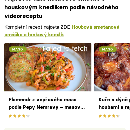
houskovým knedlíkem podle návodného
videoreceptu
Kompletní recept najdete ZDE:
Houbová smetanová
omáčka a hrnkový knedlík
Failed to fetch
MASO
MASO
Flamendr z vepřového masa
Kuře a dýně 
podle Pepy Nemravy – masové
houbami a ra
nudličky v pikantní omáčce se
Jamieho Oliv
zeleninou a houbami