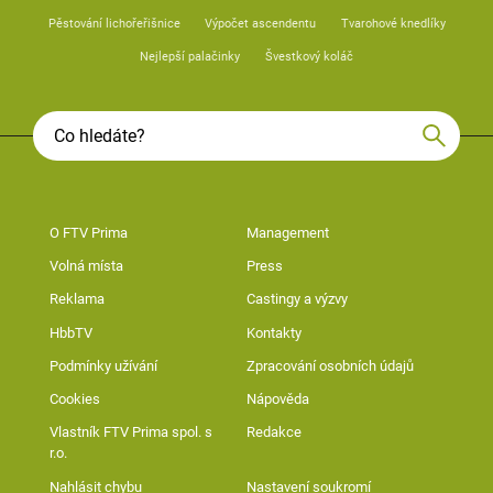
Pěstování lichořeřišnice
Výpočet ascendentu
Tvarohové knedlíky
Nejlepší palačinky
Švestkový koláč
O FTV Prima
Management
Volná místa
Press
Reklama
Castingy a výzvy
HbbTV
Kontakty
Podmínky užívání
Zpracování osobních údajů
Cookies
Nápověda
Vlastník FTV Prima spol. s
Redakce
r.o.
Nahlásit chybu
Nastavení soukromí