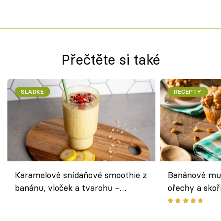
Přečtěte si také
SLADKÉ
RECEPTY
Karamelové snídaňové smoothie z
Banánové muf
banánu, vloček a tvarohu –
ořechy a skoř
snídaně do skleničky