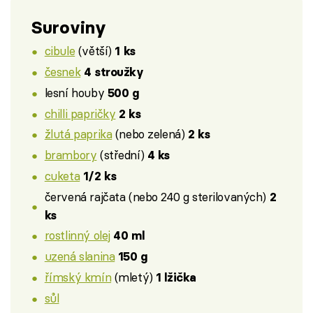
Suroviny
cibule
(větší)
1 ks
česnek
4 stroužky
lesní houby
500 g
chilli papričky
2 ks
žlutá paprika
(nebo zelená)
2 ks
brambory
(střední)
4 ks
cuketa
1/2 ks
červená rajčata (nebo 240 g sterilovaných)
2
ks
rostlinný olej
40 ml
uzená slanina
150 g
římský kmín
(mletý)
1 lžička
sůl