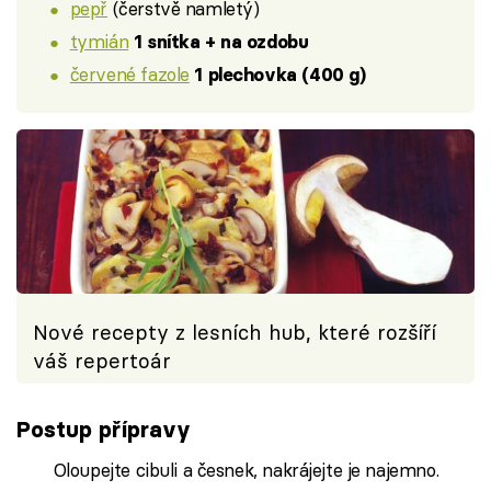
pepř
(čerstvě namletý)
tymián
1 snítka + na ozdobu
červené fazole
1 plechovka (400 g)
Nové recepty z lesních hub, které rozšíří
váš repertoár
Postup přípravy
Oloupejte cibuli a česnek, nakrájejte je najemno.