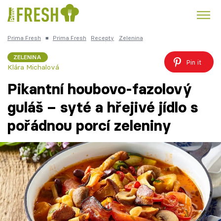
Prima Fresh
■
Prima Fresh
Recepty
Zelenina
Kuře
Polévky k večeři
Rychlé večeře
Trendy:
ZELENINA
Pin it
Klára Michalová
Česká kuchyně
Čokoláda
Pikantní houbovo-fazolový
guláš – syté a hřejivé jídlo s
pořádnou porcí zeleniny
Témata
Recepty
Články
TV Program