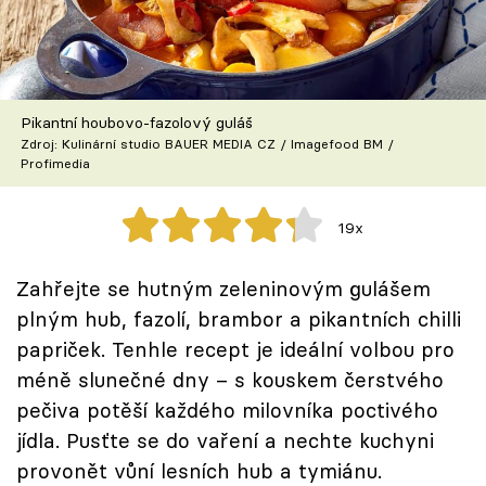
Škola vaření
Recepty z TV
Pikantní houbovo-fazolový guláš
Speciál: Cuketa
Zdroj: Kulinární studio BAUER MEDIA CZ / Imagefood BM /
Profimedia
Těhotnej kuchař
19x
Sledujte prima+
Zahřejte se hutným zeleninovým gulášem
Přihlášení
plným hub, fazolí, brambor a pikantních chilli
papriček. Tenhle recept je ideální volbou pro
méně slunečné dny – s kouskem čerstvého
Sledujte nás
pečiva potěší každého milovníka poctivého
jídla. Pusťte se do vaření a nechte kuchyni
provonět vůní lesních hub a tymiánu.