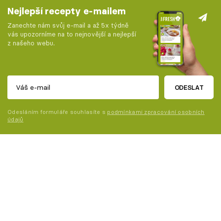
Nejlepší recepty e-mailem
Zanechte nám svůj e-mail a až 5x týdně
vás upozorníme na to nejnovější a nejlepší
z našeho webu.
ODESLAT
Odesláním formuláře souhlasíte s
podmínkami zpracování osobních
údajů