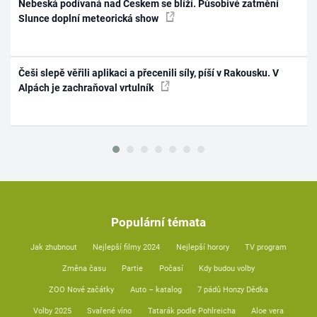
Nebeská podívaná nad Českem se blíží. Působivé zatmění
Slunce doplní meteorická show
Češi slepě věřili aplikaci a přecenili síly, píší v Rakousku. V
Alpách je zachraňoval vrtulník
Populární témata
Jak zhubnout
Nejlepší filmy 2024
Nejlepší horory
TV program
Změna času
Partie
Počasí
Kdy budou volby
ZOO Nové začátky
Auto – katalog
7 pádů Honzy Dědka
Volby 2025
Svařené víno
Tatarák podle Pohlreicha
Aloe vera