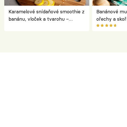
Karamelové snídaňové smoothie z
Banánové muf
banánu, vloček a tvarohu –
ořechy a skoř
snídaně do skleničky