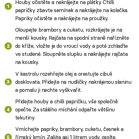
Houby očistěte a nakrájejte na plátky. Chilli
papričky zbavte semínek a nakrájejte na kolečka.
Papriky očistěte a nakrájejte na proužky.
Oloupejte brambory a cuketu, rozkrájejte je na
menší kousky. Rajčata na spodní straně nařízněte
do kříže, vložte je do vroucí vody a poté zchlaďte
ve studené. Sloupněte slupku a nakrájejte rajčata
na kousky.
V kastrolu rozehřejte olej a orestujte cibuli
dosklovata. Přidejte na nudličky nakrájenou slaninu
a pomalu ji nechte vyškvařit.
Přidejte houby a chilli papričku, vše společně
opečte. Za stálého míchání odpařte většinu
tekutiny.
Vmíchejte papriky, brambory, cuketu, česnek a
římský kmín. Zalijte asi 1 litrem vody, osolte,