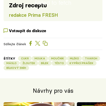
Failed to fetch
Zdroj receptu
redakce Prima FRESH
Vstoupit do diskuze
Sdílejte článek
ŠTÍTKY
CUKR
MOUKA
MOUČNÍK
MLÉKO
TVAROH
MÁSLO
ŽLOUTEK
BÍLEK
TĚSTO
KYPŘICÍ PRÁŠEK
BÍLKOVÝ SNÍH
Návrhy pro vás