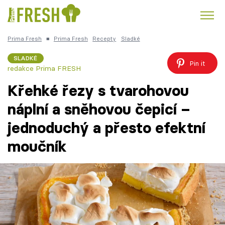
Prima Fresh
■
Prima Fresh
Recepty
Sladké
Kuře
Polévky k večeři
Rychlé večeře
Trendy:
SLADKÉ
Pin it
redakce Prima FRESH
Česká kuchyně
Čokoláda
Křehké řezy s tvarohovou
náplní a sněhovou čepicí –
jednoduchý a přesto efektní
Témata
moučník
Recepty
Články
TV Program