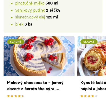
plnotučné mléko
500 ml
vanilkový pudink
2 sáčky
slunečnicový olej
125 ml
bílek
6 ks
SLADKÉ
SLADKÉ
Makový cheesecake – jemný
Kynuté koláč
dezert z čerstvého sýra,
náplní a jah
tvarohu a smetany s vůní máku
moučník jako