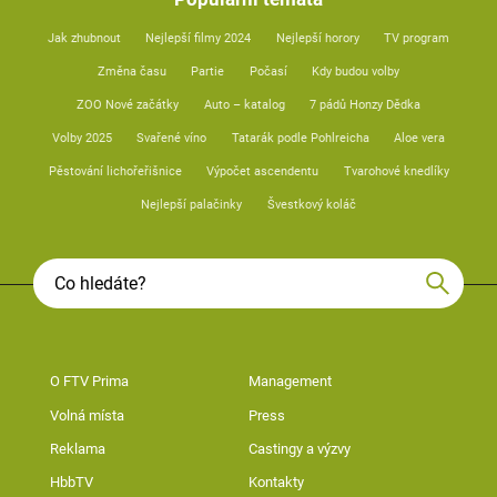
Jak zhubnout
Nejlepší filmy 2024
Nejlepší horory
TV program
Změna času
Partie
Počasí
Kdy budou volby
ZOO Nové začátky
Auto – katalog
7 pádů Honzy Dědka
Volby 2025
Svařené víno
Tatarák podle Pohlreicha
Aloe vera
Pěstování lichořeřišnice
Výpočet ascendentu
Tvarohové knedlíky
Nejlepší palačinky
Švestkový koláč
O FTV Prima
Management
Volná místa
Press
Reklama
Castingy a výzvy
HbbTV
Kontakty