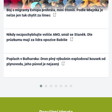
Boj s migranty Evropa prohrála, míní Stoniš. Podle Mlejnka je
nelze jen tak chytit za límec
Nikdy nezpochybňujte voliče ANO, smál se Staněk. Dle
průzkumu mají za lídra opozice Babiše
Poplach v Bulharsku: Dron plný výbušnin explodoval kousek od
plynovodu, jeho původ je nejasný
Populární témata