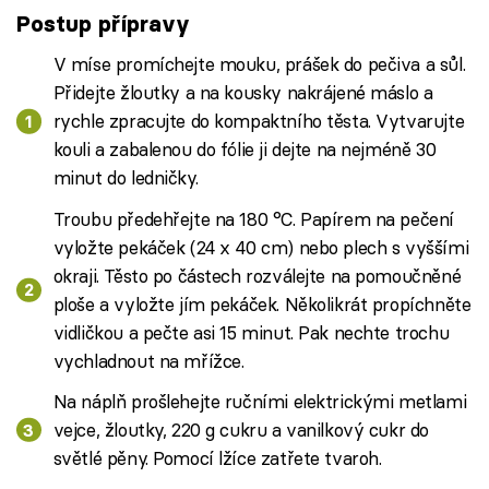
Postup přípravy
V míse promíchejte mouku, prášek do pečiva a sůl.
Přidejte žloutky a na kousky nakrájené máslo a
rychle zpracujte do kompaktního těsta. Vytvarujte
kouli a zabalenou do fólie ji dejte na nejméně 30
minut do ledničky.
Troubu předehřejte na 180 °C. Papírem na pečení
vyložte pekáček (24 x 40 cm) nebo plech s vyššími
okraji. Těsto po částech rozválejte na pomoučněné
ploše a vyložte jím pekáček. Několikrát propíchněte
vidličkou a pečte asi 15 minut. Pak nechte trochu
vychladnout na mřížce.
Na náplň prošlehejte ručními elektrickými metlami
vejce, žloutky, 220 g cukru a vanilkový cukr do
světlé pěny. Pomocí lžíce zatřete tvaroh.