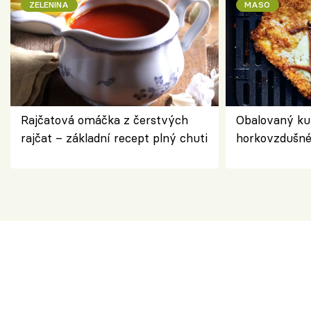
ZELENINA
MASO
Rajčatová omáčka z čerstvých
Obalovaný kuř
rajčat – základní recept plný chuti
horkovzdušné 
novém pojetí
Olivera