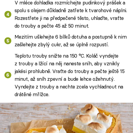
V mléce dohladka rozmíchejte pudinkový prášek a
spolu s olejem důkladně zatřete k tvarohové náplni.
Rozestřete ji na předpečené těsto, uhlaďte, vraťte
do trouby a pečte 45 až 50 minut.
Mezitím ušlehejte 6 bílků dotuha a postupně k nim
zašlehejte zbylý cukr, až se úplně rozpustí.
Teplotu trouby snižte na 150 °C. Koláč vyndejte
z trouby a lžící na něj naneste sníh, aby vznikly
jakési prohlubně. Vraťte do trouby a pečte ještě 15
minut, až sníh zpevní a bude lehce ožehnutý.
Vyndejte z trouby a nechte zcela vychladnout na
drátěné mřížce.