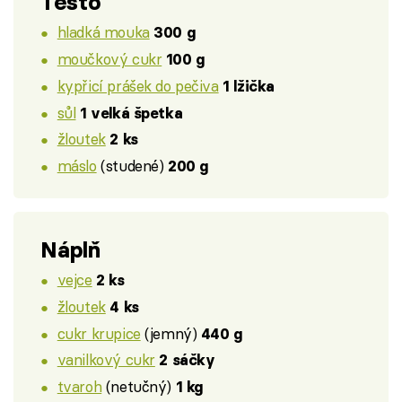
Těsto
hladká mouka
300 g
moučkový cukr
100 g
kypřicí prášek do pečiva
1 lžička
sůl
1 velká špetka
žloutek
2 ks
máslo
(studené)
200 g
Náplň
vejce
2 ks
žloutek
4 ks
cukr krupice
(jemný)
440 g
vanilkový cukr
2 sáčky
tvaroh
(netučný)
1 kg