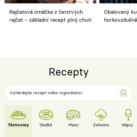
Rajčatová omáčka z čerstvých
Obalovaný kuř
rajčat – základní recept plný chuti
horkovzdušné 
novém pojetí
Olivera
Recepty
Těstoviny
Sladké
Maso
Zelenina
Nápoje