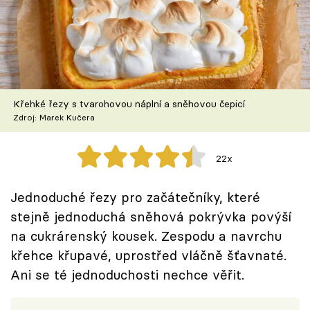
Škola vaření
Recepty z TV
Speciál: Cuketa
Křehké řezy s tvarohovou náplní a sněhovou čepicí
Těhotnej kuchař
Zdroj: Marek Kučera
Sledujte prima+
22x
Přihlášení
Jednoduché řezy pro začátečníky, které
stejně jednoduchá sněhová pokrývka povýší
na cukrárenský kousek. Zespodu a navrchu
Sledujte nás
křehce křupavé, uprostřed vláčně šťavnaté.
Ani se té jednoduchosti nechce věřit.