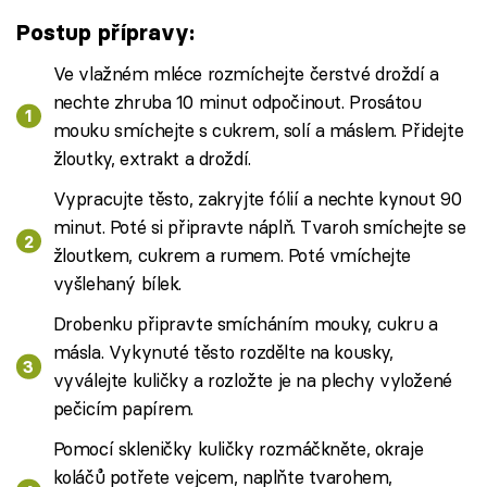
Postup přípravy:
Ve vlažném mléce rozmíchejte čerstvé droždí a
nechte zhruba 10 minut odpočinout. Prosátou
mouku smíchejte s cukrem, solí a máslem. Přidejte
žloutky, extrakt a droždí.
Vypracujte těsto, zakryjte fólií a nechte kynout 90
minut. Poté si připravte náplň. Tvaroh smíchejte se
žloutkem, cukrem a rumem. Poté vmíchejte
vyšlehaný bílek.
Drobenku připravte smícháním mouky, cukru a
másla. Vykynuté těsto rozdělte na kousky,
vyválejte kuličky a rozložte je na plechy vyložené
pečicím papírem.
Pomocí skleničky kuličky rozmáčkněte, okraje
koláčů potřete vejcem, naplňte tvarohem,