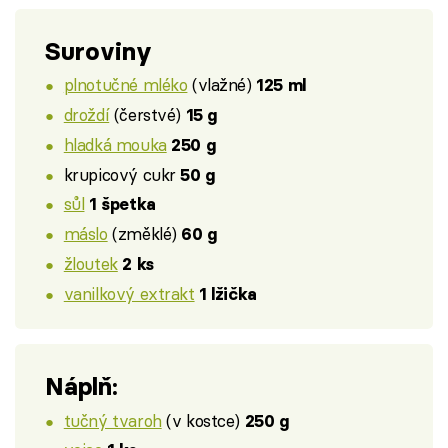
Suroviny
plnotučné mléko
(vlažné)
125 ml
droždí
(čerstvé)
15 g
hladká mouka
250 g
krupicový cukr
50 g
sůl
1 špetka
máslo
(změklé)
60 g
žloutek
2 ks
vanilkový extrakt
1 lžička
Náplň:
tučný tvaroh
(v kostce)
250 g