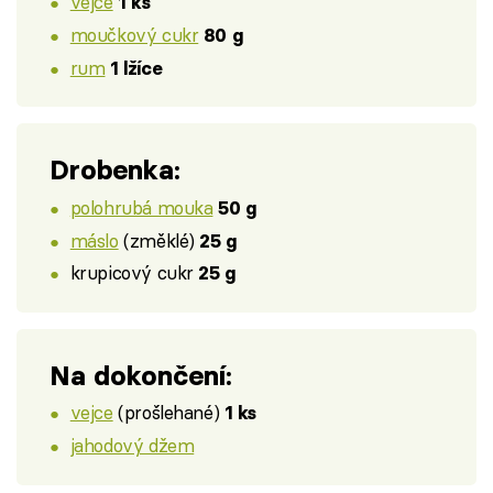
vejce
1 ks
moučkový cukr
80 g
rum
1 lžíce
Drobenka:
polohrubá mouka
50 g
máslo
(změklé)
25 g
krupicový cukr
25 g
Na dokončení:
vejce
(prošlehané)
1 ks
jahodový džem