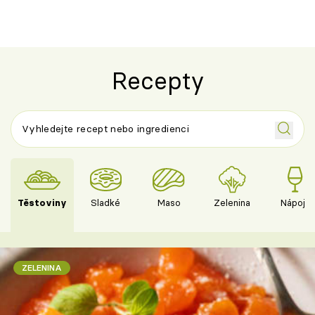
Recepty
Těstoviny
Sladké
Maso
Zelenina
Nápoje
ZELENINA