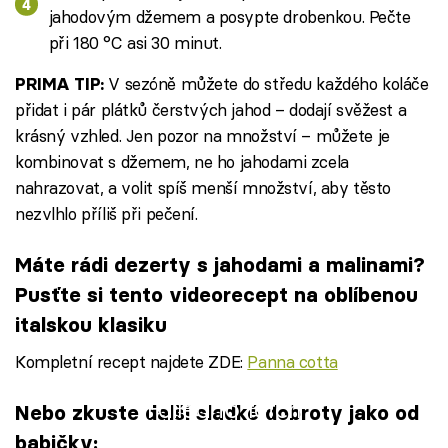
jahodovým džemem a posypte drobenkou. Pečte
při 180 °C asi 30 minut.
V sezóně můžete do středu každého koláče
PRIMA TIP:
přidat i pár plátků čerstvých jahod – dodají svěžest a
krásný vzhled. Jen pozor na množství – můžete je
kombinovat s džemem, ne ho jahodami zcela
nahrazovat, a volit spíš menší množství, aby těsto
nezvlhlo příliš při pečení.
Máte rádi dezerty s jahodami a malinami?
Pusťte si tento videorecept na oblíbenou
italskou klasiku
Kompletní recept najdete ZDE:
Panna cotta
Failed to fetch
Nebo zkuste další sladké dobroty jako od
babičky: