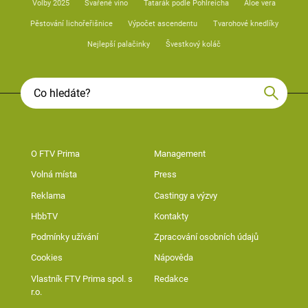
Volby 2025
Svařené víno
Tatarák podle Pohlreicha
Aloe vera
Pěstování lichořeřišnice
Výpočet ascendentu
Tvarohové knedlíky
Nejlepší palačinky
Švestkový koláč
O FTV Prima
Management
Volná místa
Press
Reklama
Castingy a výzvy
HbbTV
Kontakty
Podmínky užívání
Zpracování osobních údajů
Cookies
Nápověda
Vlastník FTV Prima spol. s
Redakce
r.o.