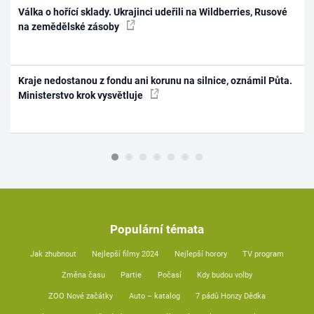
Válka o hořící sklady. Ukrajinci udeřili na Wildberries, Rusové
na zemědělské zásoby
Kraje nedostanou z fondu ani korunu na silnice, oznámil Půta.
Ministerstvo krok vysvětluje
Populární témata
Jak zhubnout
Nejlepší filmy 2024
Nejlepší horory
TV program
Změna času
Partie
Počasí
Kdy budou volby
ZOO Nové začátky
Auto – katalog
7 pádů Honzy Dědka