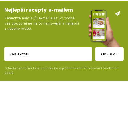
Nejlepší recepty e-mailem
Zanechte nám svůj e-mail a až 5x týdně
vás upozorníme na to nejnovější a nejlepší
z našeho webu.
ODESLAT
Odesláním formuláře souhlasíte s
podmínkami zpracování osobních
údajů