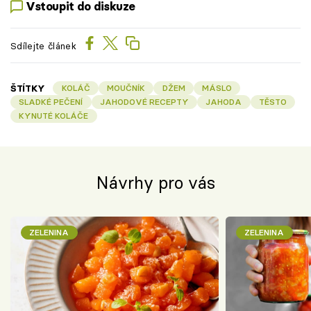
Vstoupit do diskuze
Sdílejte článek
ŠTÍTKY
KOLÁČ
MOUČNÍK
DŽEM
MÁSLO
SLADKÉ PEČENÍ
JAHODOVÉ RECEPTY
JAHODA
TĚSTO
KYNUTÉ KOLÁČE
Návrhy pro vás
ZELENINA
ZELENINA