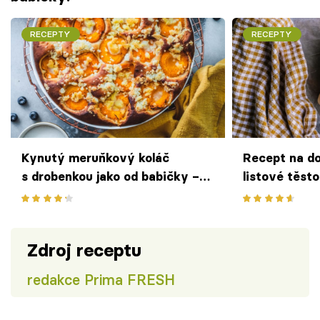
RECEPTY
RECEPTY
Kynutý meruňkový koláč
Recept na d
s drobenkou jako od babičky –
listové těst
letní moučník, co pohladí na duši
Zdroj receptu
redakce Prima FRESH