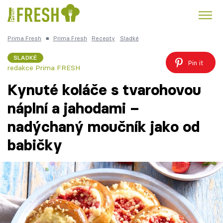
Prima Fresh
■
Prima Fresh
Recepty
Sladké
Kuře
Polévky k večeři
Rychlé večeře
Trendy:
SLADKÉ
Pin it
redakce Prima FRESH
Česká kuchyně
Čokoláda
Kynuté koláče s tvarohovou
náplní a jahodami –
nadýchaný moučník jako od
Témata
babičky
Recepty
Články
TV Program