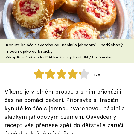
Škola vaření
Recepty z TV
Speciál: Cuketa
Kynuté koláče s tvarohovou náplní a jahodami – nadýchaný
Těhotnej kuchař
moučník jako od babičky
Zdroj: Kulinární studio MAFRA / Imagefood BM / Profimedia
Sledujte prima+
17x
Přihlášení
Víkend je v plném proudu a s ním přichází i
čas na domácí pečení. Připravte si tradiční
Sledujte nás
kynuté koláče s jemnou tvarohovou náplní a
sladkým jahodovým džemem. Osvědčený
recept vás přenese zpět do dětství a zaručí
úspěch u každé návštěvy.