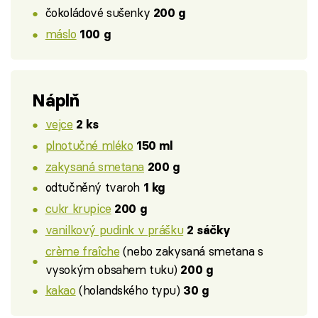
čokoládové sušenky
200 g
máslo
100 g
Náplň
vejce
2 ks
plnotučné mléko
150 ml
zakysaná smetana
200 g
odtučněný tvaroh
1 kg
cukr krupice
200 g
vanilkový pudink v prášku
2 sáčky
crème fraîche
(nebo zakysaná smetana s
vysokým obsahem tuku)
200 g
kakao
(holandského typu)
30 g