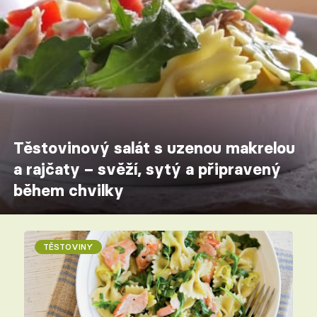
Těstovinový salát s uzenou makrelou
a rajčaty – svěží, sytý a připravený
během chvilky
TĚSTOVINY