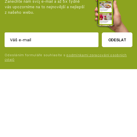
Zanechte nám svůj e-mail a až 5x týdně
vás upozorníme na to nejnovější a nejlepší
z našeho webu.
ODESLAT
Odesláním formuláře souhlasíte s
podmínkami zpracování osobních
údajů