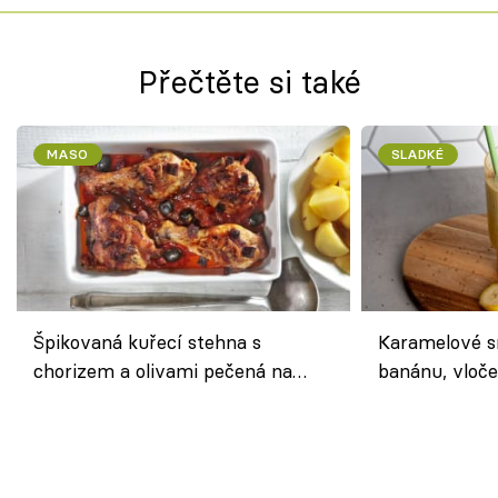
Přečtěte si také
MASO
SLADKÉ
Špikovaná kuřecí stehna s
Karamelové s
chorizem a olivami pečená na
banánu, vloče
letní zelenině – šťavnaté maso s
snídaně do sk
výraznou chutí inspirovanou
Španělskem