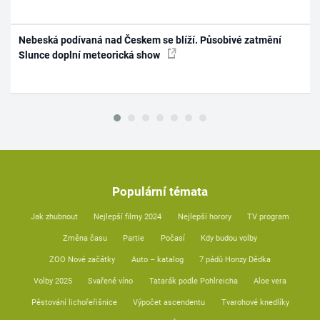
Nebeská podívaná nad Českem se blíží. Působivé zatmění
Slunce doplní meteorická show
Populární témata
Jak zhubnout
Nejlepší filmy 2024
Nejlepší horory
TV program
Změna času
Partie
Počasí
Kdy budou volby
ZOO Nové začátky
Auto – katalog
7 pádů Honzy Dědka
Volby 2025
Svařené víno
Tatarák podle Pohlreicha
Aloe vera
Pěstování lichořeřišnice
Výpočet ascendentu
Tvarohové knedlíky