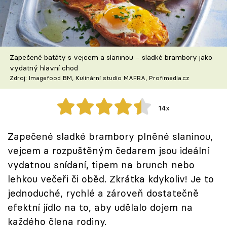
Škola vaření
Recepty z TV
Zapečené batáty s vejcem a slaninou – sladké brambory jako
Speciál: Cuketa
vydatný hlavní chod
Zdroj: Imagefood BM, Kulinární studio MAFRA, Profimedia.cz
Těhotnej kuchař
14x
Sledujte prima+
Zapečené sladké brambory plněné slaninou,
Přihlášení
vejcem a rozpuštěným čedarem jsou ideální
vydatnou snídaní, tipem na brunch nebo
lehkou večeři či oběd. Zkrátka kdykoliv! Je to
Sledujte nás
jednoduché, rychlé a zároveň dostatečně
efektní jídlo na to, aby udělalo dojem na
každého člena rodiny.