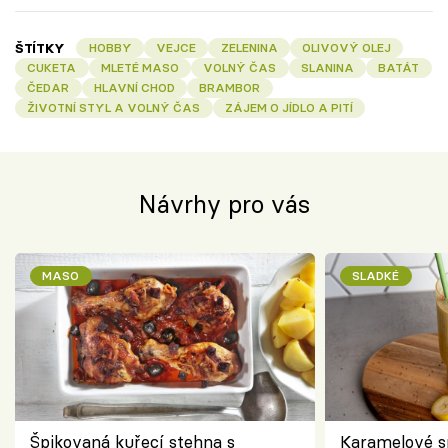
ŠTÍTKY
HOBBY
VEJCE
ZELENINA
OLIVOVÝ OLEJ
CUKETA
MLETÉ MASO
VOLNÝ ČAS
SLANINA
BATÁT
ČEDAR
HLAVNÍ CHOD
BRAMBOR
ŽIVOTNÍ STYL A VOLNÝ ČAS
ZÁJEM O JÍDLO A PITÍ
Návrhy pro vás
MASO
SLADKÉ
Špikovaná kuřecí stehna s
Karamelové s