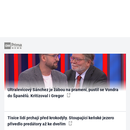
Ultralevicový Sánchez je žábou na prameni, pustil se Vondra
do Španělů. Kritizoval i Gregor
Tisíce lidí prchají před krokodýly. Stoupající keňské jezero
přivedlo predátory až ke dveřím