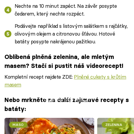
Nechte na 10 minut zapéct. Na závěr posypte
čedarem, který nechte rozpéct.
Podávejte například s listovým salátkem s rajčátky,
olivovým olejem a citronovou šťávou. Hotové
batáty posypte nakrájenou pažitkou.
Oblíbená plněná zelenina, ale mletým
masem? Stačí si pustit náš videorecept!
Kompletní recept najdete ZDE:
Plněné cukety s krůtím
masem
Failed to fetch
Nebo mrkněte na další zajímavé recepty s
batáty:
MASO
ZELENINA