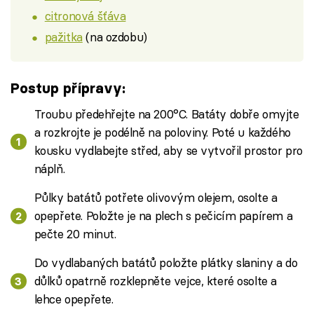
citronová šťáva
pažitka
(na ozdobu)
Postup přípravy:
Troubu předehřejte na 200°C. Batáty dobře omyjte
a rozkrojte je podélně na poloviny. Poté u každého
kousku vydlabejte střed, aby se vytvořil prostor pro
náplň.
Půlky batátů potřete olivovým olejem, osolte a
opepřete. Položte je na plech s pečicím papírem a
pečte 20 minut.
Do vydlabaných batátů položte plátky slaniny a do
důlků opatrně rozklepněte vejce, které osolte a
lehce opepřete.