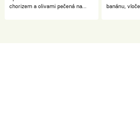
chorizem a olivami pečená na
banánu, vloče
letní zelenině – šťavnaté maso s
snídaně do sk
výraznou chutí inspirovanou
Španělskem