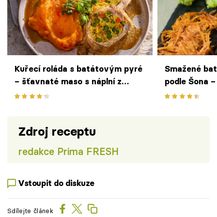
Kuřecí roláda s batátovým pyré
Smažené bat
– šťavnaté maso s náplní z
podle Šona 
míchaných vajec a barevné
alternativa 
zeleniny ozdobí sváteční stůl
prostě skvěl
Zdroj receptu
redakce Prima FRESH
Vstoupit do diskuze
Sdílejte článek