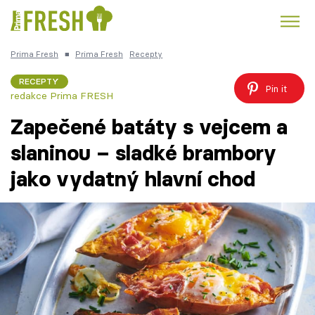
Prima Fresh
■
Prima Fresh
Recepty
Kuře
Polévky k večeři
Rychlé večeře
Trendy:
RECEPTY
Pin it
redakce Prima FRESH
Česká kuchyně
Čokoláda
Zapečené batáty s vejcem a
slaninou – sladké brambory
jako vydatný hlavní chod
Témata
Recepty
Články
TV Program