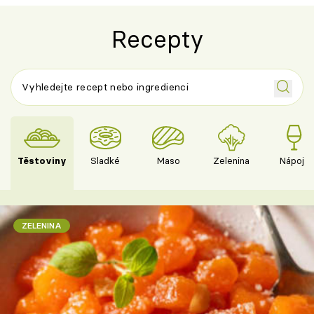
Recepty
Těstoviny
Sladké
Maso
Zelenina
Nápoje
ZELENINA