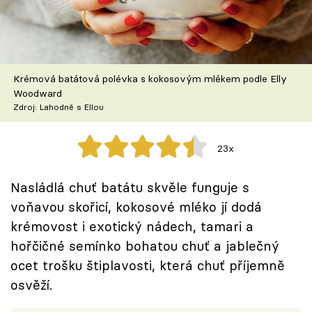
Škola vaření
Recepty z TV
Krémová batátová polévka s kokosovým mlékem podle Elly
Speciál: Cuketa
Woodward
Zdroj: Lahodně s Ellou
Těhotnej kuchař
23x
Sledujte prima+
Nasládlá chuť batátu skvěle funguje s
Přihlášení
voňavou skořicí, kokosové mléko jí dodá
krémovost i exotický nádech, tamari a
hořčičné semínko bohatou chuť a jablečný
Sledujte nás
ocet trošku štiplavosti, která chuť příjemně
osvěží.