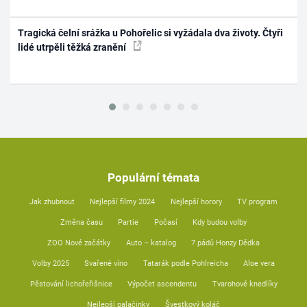
Tragická čelní srážka u Pohořelic si vyžádala dva životy. Čtyři
lidé utrpěli těžká zranění
Populární témata
Jak zhubnout
Nejlepší filmy 2024
Nejlepší horory
TV program
Změna času
Partie
Počasí
Kdy budou volby
ZOO Nové začátky
Auto – katalog
7 pádů Honzy Dědka
Volby 2025
Svařené víno
Tatarák podle Pohlreicha
Aloe vera
Pěstování lichořeřišnice
Výpočet ascendentu
Tvarohové knedlíky
Nejlepší palačinky
Švestkový koláč