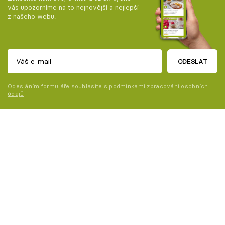
vás upozorníme na to nejnovější a nejlepší
z našeho webu.
ODESLAT
Odesláním formuláře souhlasíte s
podmínkami zpracování osobních
údajů