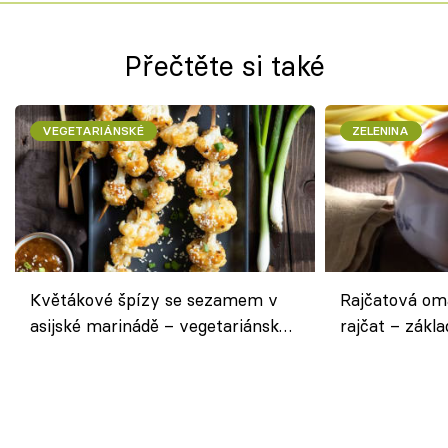
Přečtěte si také
VEGETARIÁNSKÉ
ZELENINA
Květákové špízy se sezamem v
Rajčatová om
asijské marinádě – vegetariánská
rajčat – zákla
chuťovka z grilu