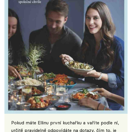
Pokud máte Ellinu první kuchařku a vaříte podle ní,
určitě pravidelně odpovídáte na dotazy, čím to, je