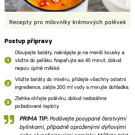
Recepty pro milovníky krémových polévek
Postup přípravy
Oloupejte batáty, nakrájejte je na menší kousky a
vložte do pařáku. Napařujte asi 45 minut, dokud
nejsou úplně měkké.
Vložte batáty do mixéru, přidejte všechny ostatní
ingredience, zalijte 200 ml vody a mixujte dohladka.
Zlehka ohřejte polévku, dokud nedosáhne
požadované teploty.
PRIMA TIP:
Podávejte posypané čerstvými
bylinkami, případně opraženými dýňovými