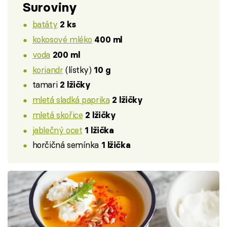
Suroviny
batáty
2 ks
kokosové mléko
400 ml
voda
200 ml
koriandr
(lístky)
10 g
tamari
2 lžičky
mletá sladká paprika
2 lžičky
mletá skořice
2 lžičky
jablečný ocet
1 lžička
horčičná semínka
1 lžička