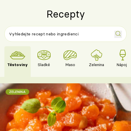
Recepty
Těstoviny
Sladké
Maso
Zelenina
Nápoje
ZELENINA