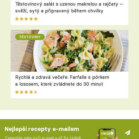
Těstovinový salát s uzenou makrelou a rajčaty –
svěží, sytý a připravený během chvilky
TĚSTOVINY
Rychlá a zdravá večeře: Farfalle s pórkem
a lososem, které zvládnete do 30 minut
Nejlepší recepty e-mailem
Zanechte nám svůj e-mail a až 5x týdně