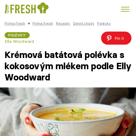
Prima Fresh
■
Prima Fresh
Recepty
Denní chody
Polévky
Kuře
Polévky k večeři
Rychlé večeře
Trendy:
POLÉVKY
Pin it
Ella Woodward
Česká kuchyně
Čokoláda
Krémová batátová polévka s
kokosovým mlékem podle Elly
Woodward
Témata
Recepty
Články
TV Program