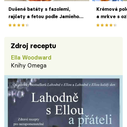
Dušené batáty s fazolemi,
Krémová pol
rajčaty a fetou podle Jamieho
a mrkve s oz
Olivera
Zdroj receptu
Ella Woodward
Knihy Omega