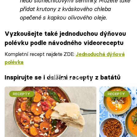
nebo slunečnicovými semínky. Můžete také
přidat krutony z kváskového chleba
opečené s kapkou olivového oleje.
Vyzkoušejte také jednoduchou dýňovou
polévku podle návodného videoreceptu
Kompletní recept najdete ZDE:
Jednoduchá dýňová
polévka
Failed to fetch
Inspirujte se i dalšími recepty z batátů
RECEPTY
RECEPTY