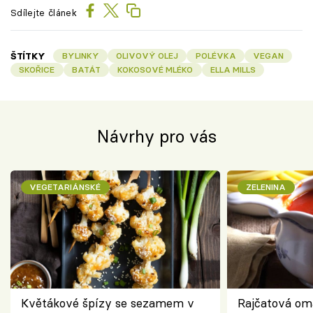
Sdílejte článek
ŠTÍTKY
BYLINKY
OLIVOVÝ OLEJ
POLÉVKA
VEGAN
SKOŘICE
BATÁT
KOKOSOVÉ MLÉKO
ELLA MILLS
Návrhy pro vás
VEGETARIÁNSKÉ
ZELENINA
Květákové špízy se sezamem v
Rajčatová om