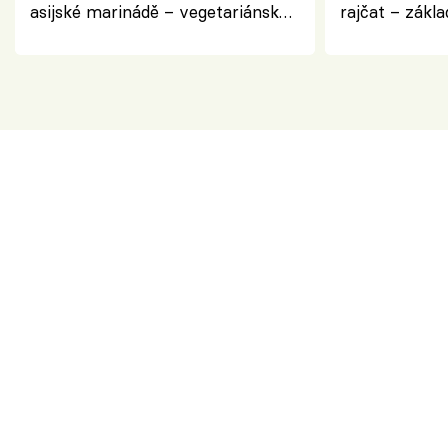
asijské marinádě – vegetariánská
rajčat – zákla
chuťovka z grilu