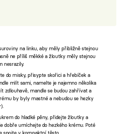
roviny na linku, aby měly přibližně stejnou
asně ne příliš měkké a žloutky měly stejnou
n nesrazily.
e do misky, přisypte skořici a hřebíček a
dle mlít sami, namelte je najemno několika
lít zdlouhavě, mandle se budou zahřívat a
terému by byly mastné a nebudou se hezky
).
krem do hladké pěny, přidejte žloutky a
še dobře umíchejte do hezkého krému. Poté
e spojte v kompaktní těsto.