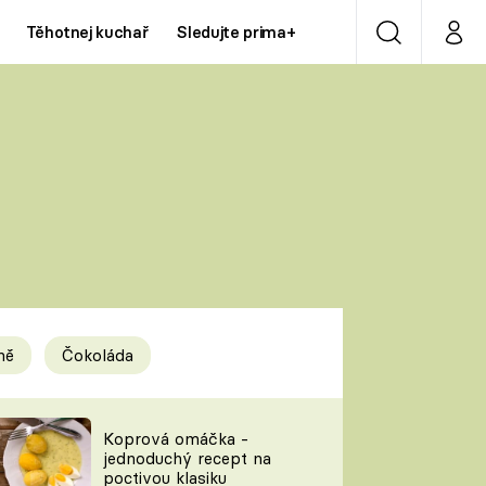
Těhotnej kuchař
Sledujte prima+
Vyhledávání
Můj p
Prima+
Y
CNN Prima NEWS
Prima ZOOM
ÍDLA
Prima LIVING
Prima Ženy
ně
Čokoláda
Prima LAJK
y
Koprová omáčka -
jednoduchý recept na
Sledujte nás
poctivou klasiku