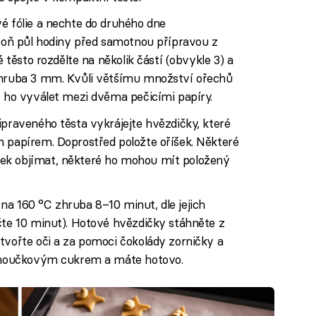
é fólie a nechte do druhého dne
spoň půl hodiny před samotnou přípravou z
é těsto rozdělte na několik částí (obvykle 3) a
zhruba 3 mm. Kvůli většímu množství ořechů
é ho vyválet mezi dvěma pečicími papíry.
ipraveného těsta vykrájejte hvězdičky, které
m papírem. Doprostřed položte oříšek. Některé
ek objímat, některé ho mohou mít položený
na 160 °C zhruba 8–10 minut, dle jejich
čte 10 minut). Hotové hvězdičky stáhněte z
tvořte oči a za pomoci čokolády zorničky a
e moučkovým cukrem a máte hotovo.