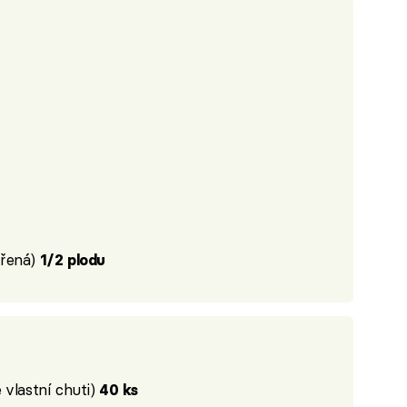
třená)
1/2 plodu
 vlastní chuti)
40 ks