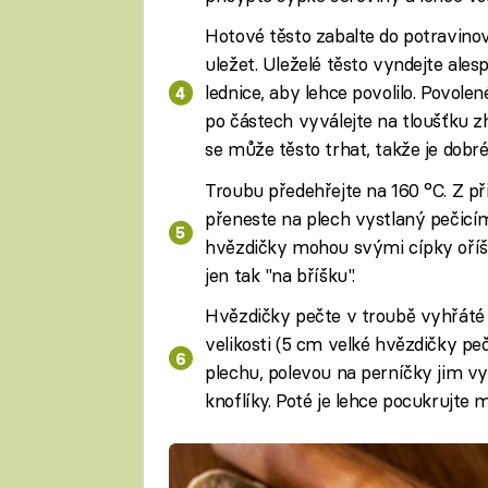
Hotové těsto zabalte do potravinov
uležet. Uleželé těsto vyndejte ale
lednice, aby lehce povolilo. Povolen
po částech vyválejte na tloušťku 
se může těsto trhat, takže je dobr
Troubu předehřejte na 160 °C. Z př
přeneste na plech vystlaný pečicí
hvězdičky mohou svými cípky oříš
jen tak "na bříšku".
Hvězdičky pečte v troubě vyhřáté 
velikosti (5 cm velké hvězdičky pe
plechu, polevou na perníčky jim vy
knoflíky. Poté je lehce pocukrujt