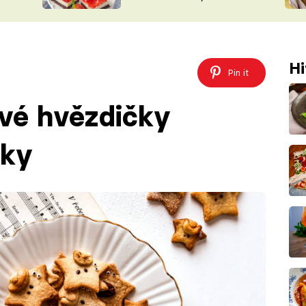
nepotřebujete troubu
ŠÉFREDAK
VYCHYTÁVKY
SOUTĚŽ FR
NA NÁKUPECH
ČASOPIS
Hi
Pin it
vé hvězdičky
rky