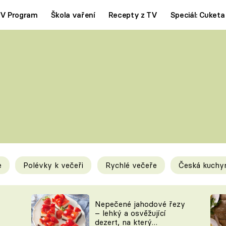
V Program
Škola vaření
Recepty z TV
Speciál: Cuketa
Polévky
Saláty
ČESKÁ KLASIKA
TĚSTOVIN
SILNÉ VÝVARY
SLADKÉ
KRÉMOVÉ
BEZMASÁ J
e
Polévky k večeři
Rychlé večeře
Česká kuchy
y
Tipy a triky
Novink
Nepečené jahodové řezy
– lehký a osvěžující
dezert, na který
KAM ZA JÍDLEM
BLOG