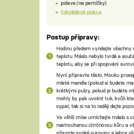
poleva (na perníčky)
čokoládová poleva
Postup přípravy:
Hodinu předem vyndejte všechny su
teplotu. Máslo nebylo tvrdé a souč
teplotu, aby se při spojování surovi
Nyní připravte těsto. Mouku prosejt
mleté mandle (pokud si budete man
krátkými pulzy, pokud je budete m
mohly by pak uvolnit tuk, kvůli k
sypat, tak si na to raději dejte pozor
Ve větší míse umíchejte máslo s cu
nastrouhanou citrónovou kůru a v
přisypte sypké suroviny a lehce vš