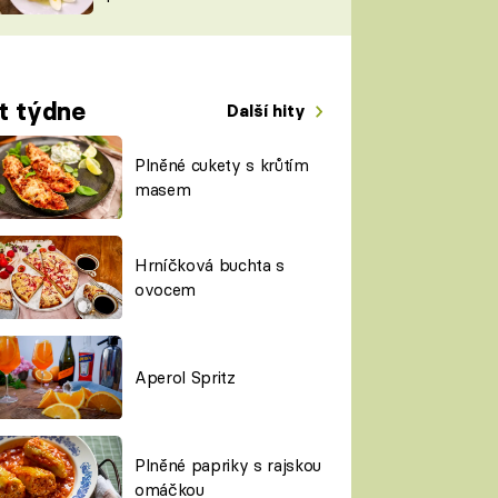
TORKY
ESH
t týdne
Další hity
Plněné cukety s krůtím
masem
Hrníčková buchta s
ovocem
Aperol Spritz
Plněné papriky s rajskou
omáčkou