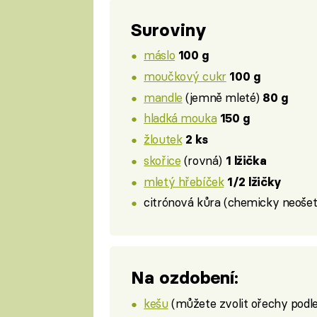
Suroviny
máslo
100 g
moučkový cukr
100 g
mandle
(jemně mleté)
80 g
hladká mouka
150 g
žloutek
2 ks
skořice
(rovná)
1 lžička
mletý hřebíček
1/2 lžičky
citrónová kůra (chemicky neoše
Na ozdobení:
kešu
(můžete zvolit ořechy podle