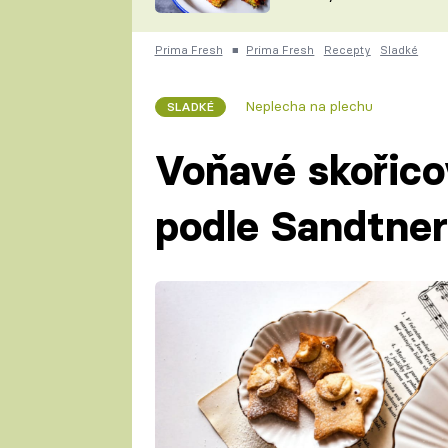
skvělý způsob, jak
ZDENĚK
zpracovat přerostlé
ČESKO NA TALÍŘI
cukety
POHLREICH
Prima Fresh
■
Prima Fresh
Recepty
Sladké
KAROLÍNA,
JAROSLAV SAPÍK
DOMÁCÍ
Neplecha na plechu
SLADKÉ
KUCHAŘKA
KAROLÍNA
KAMBERSKÁ
Voňavé skořico
podle Sandtne