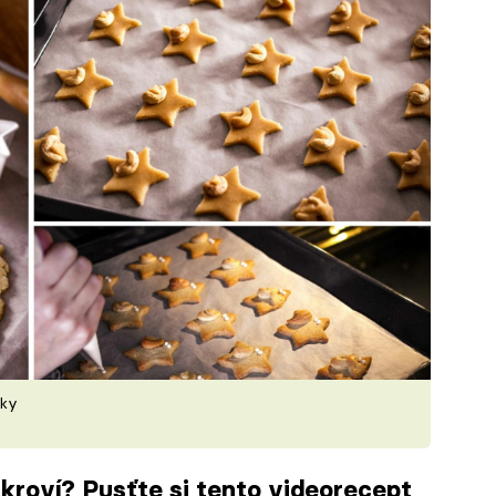
rky
ukroví? Pusťte si tento videorecept