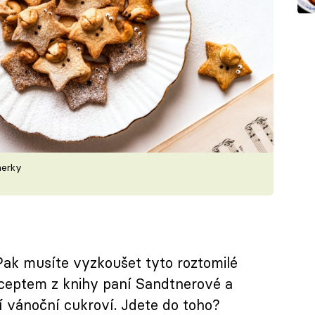
nerky
Pak musíte vyzkoušet tyto roztomilé
eceptem z knihy paní Sandtnerové a
ší vánoční cukroví. Jdete do toho?