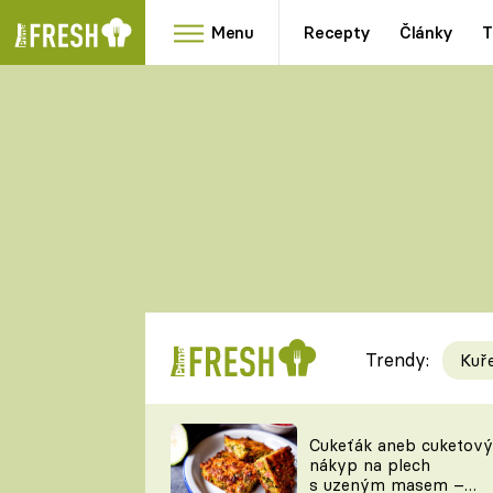
Menu
Recepty
Články
T
Oblíbené
Přílohy
recepty
HRANOLKY
HOUBY
KNEDLÍKY
DÝNĚ
KAŠE
RYCHLOVKY
Trendy:
Kuř
Populární
Videorecept
Cukeťák aneb cuketový
nákyp na plech
kuchaři
s uzeným masem –
TEĎ VAŘÍ ŠÉF!