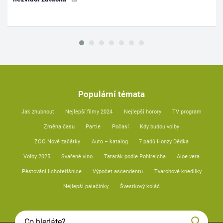
Populární témata
Jak zhubnout
Nejlepší filmy 2024
Nejlepší horory
TV program
Změna času
Partie
Počasí
Kdy budou volby
ZOO Nové začátky
Auto – katalog
7 pádů Honzy Dědka
Volby 2025
Svařené víno
Tatarák podle Pohlreicha
Aloe vera
Pěstování lichořeřišnice
Výpočet ascendentu
Tvarohové knedlíky
Nejlepší palačinky
Švestkový koláč