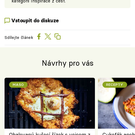
kategorii Inspirace z cest.
Vstoupit do diskuze
Sdílejte článek
Návrhy pro vás
MASO
RECEPTY
Obalovaný kuřecí řízek s vejcem z
Cukeťák aneb