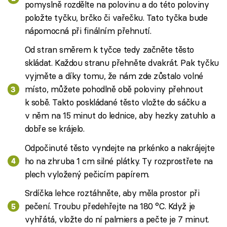
pomyslně rozdělte na polovinu a do této poloviny
položte tyčku, brčko či vařečku. Tato tyčka bude
nápomocná při finálním přehnutí.
Od stran směrem k tyčce tedy začněte těsto
skládat. Každou stranu přehněte dvakrát. Pak tyčku
vyjměte a díky tomu, že nám zde zůstalo volné
místo, můžete pohodlně obě poloviny přehnout
k sobě. Takto poskládané těsto vložte do sáčku a
v něm na 15 minut do lednice, aby hezky zatuhlo a
dobře se krájelo.
Odpočinuté těsto vyndejte na prkénko a nakrájejte
ho na zhruba 1 cm silné plátky. Ty rozprostřete na
plech vyložený pečicím papírem.
Srdíčka lehce roztáhněte, aby měla prostor při
pečení. Troubu předehřejte na 180 °C. Když je
vyhřátá, vložte do ní palmiers a pečte je 7 minut.