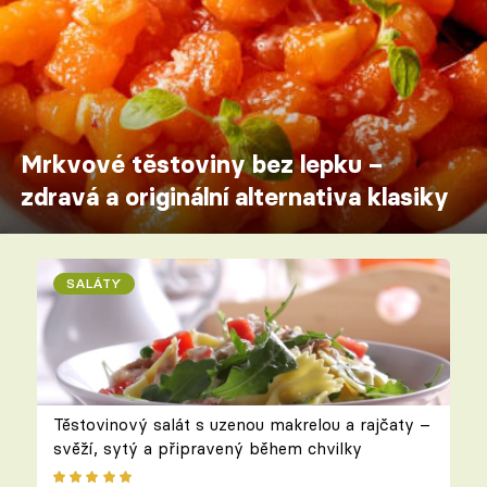
Mrkvové těstoviny bez lepku –
zdravá a originální alternativa klasiky
SALÁTY
Těstovinový salát s uzenou makrelou a rajčaty –
svěží, sytý a připravený během chvilky