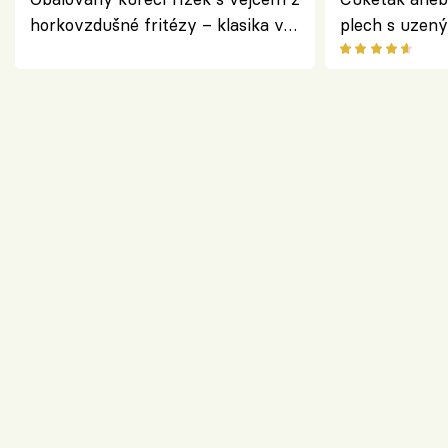
horkovzdušné fritézy – klasika v
plech s uzen
novém pojetí podle Jamieho
způsob, jak z
Olivera
cukety