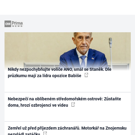
Nikdy nezpochybňujte voliče ANO, smál se Staněk. Dle
průzkumu mají za lídra opozice Babiše
Nebezpečí na oblíbeném středomořském ostrově: Zůstaňte
doma, hrozí ozbrojenci ve videu
Zemřel už před příjezdem záchranářů. Motorkář na Znojemsku
nezvládl zatáčku