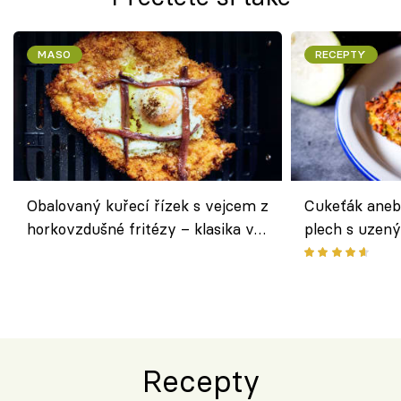
MASO
RECEPTY
Obalovaný kuřecí řízek s vejcem z
Cukeťák aneb
horkovzdušné fritézy – klasika v
plech s uzen
novém pojetí podle Jamieho
způsob, jak z
Olivera
cukety
Recepty