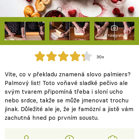
Škola vaření
Recepty z TV
Speciál: Cuketa
5 fotografií
Těhotnej kuchař
30x
Sledujte prima+
Víte, co v překladu znamená slovo palmiers?
Palmový list! Toto voňavé sladké pečivo ale
Přihlášení
svým tvarem připomíná třeba i sloní ucho
nebo srdce, takže se může jmenovat trochu
jinak. Důležité ale je, že je famózní a jistě vám
Sledujte nás
zachutná hned po prvním soustu.