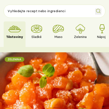
Těstoviny
Sladké
Maso
Zelenina
Nápoje
ZELENINA