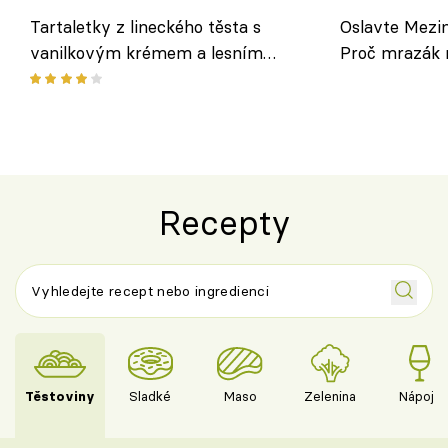
Tartaletky z lineckého těsta s
Oslavte Mezin
vanilkovým krémem a lesním
Proč mrazák n
ovocem podle Bread Society
horku vsadit 
Recepty
Těstoviny
Sladké
Maso
Zelenina
Nápoje