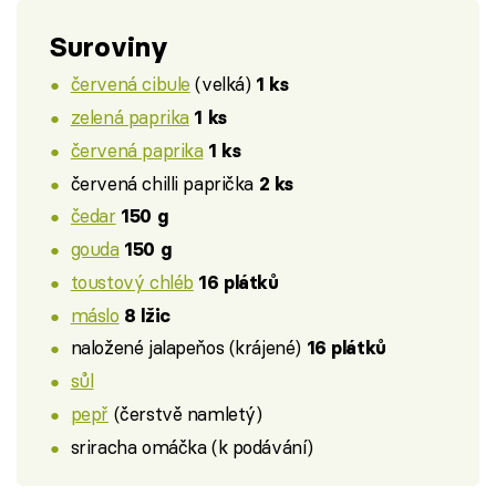
Suroviny
červená cibule
(velká)
1 ks
zelená paprika
1 ks
červená paprika
1 ks
červená chilli paprička
2 ks
čedar
150 g
gouda
150 g
toustový chléb
16 plátků
máslo
8 lžic
naložené jalapeňos (krájené)
16 plátků
sůl
pepř
(čerstvě namletý)
sriracha omáčka (k podávání)