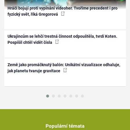
Hráči bojují proti vypínání videoher. Tvoříme precedent i pro
fyzický svět, říká Gregorová
Ukrajincům se lehčí trestná činnost odpouštěla, tvrdí Koten.
Pospíšil chtěl vidět čísla
Země jako promáčknutý balón: Unikátní vizualizace odhaluje,
jak planetu tvaruje gravitace
Populární témata