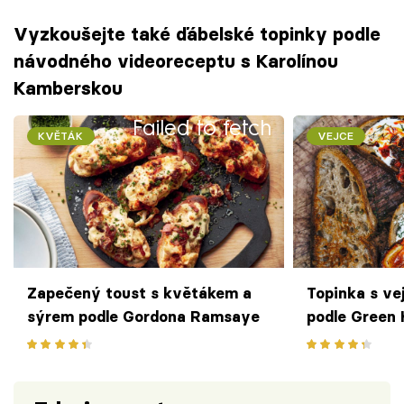
Vyzkoušejte také ďábelské topinky podle
návodného videoreceptu s Karolínou
Kamberskou
Failed to fetch
KVĚTÁK
VEJCE
Zapečený toust s květákem a
Topinka s ve
sýrem podle Gordona Ramsaye
podle Green 