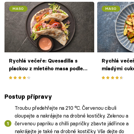
MASO
MASO
Rychlá večeře: Quesadilla s
Rychlá večeř
plackou z mletého masa podle
mladými cuk
Zdeňka Pohlreicha
Pohlreicha
Postup přípravy
Troubu předehřejte na 210 °C. Červenou cibuli
oloupejte a nakrájejte na drobné kostičky. Zelenou a
červenou papriku a chilli papričky zbavte jádřince a
nakrájejte je také na drobné kostičky. Vše dejte do