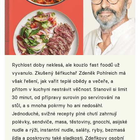
Rychlost doby neklesá, ale kouzlo fast foodů už
vyvanulo. Zkušený šéfkuchař Zdeněk Pohlreich má
však řešení, jak vařit teplé obědy a večeře, a
přitom v kuchyni nestrávit věčnost. Stanovil si limit
30 minut, od přípravy surovin po servírování na
stůl, a s mnoha pokrmy ho ani nedosáhl.
Jednoduché, svižné recepty plné chutí zahrnují
polévky, sendviče, masa, těstoviny, gnocchi, asijské
nudle a rýži, instantní nudle, saláty, ryby, bezmasá
jídla a poskrovnu také sladkosti. Zdeňkovy osobní