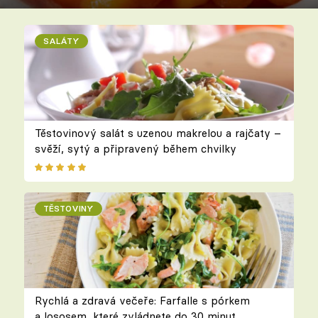
SALÁTY
Těstovinový salát s uzenou makrelou a rajčaty –
svěží, sytý a připravený během chvilky
TĚSTOVINY
Rychlá a zdravá večeře: Farfalle s pórkem
a lososem, které zvládnete do 30 minut