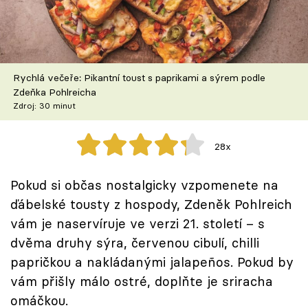
Škola vaření
Recepty z TV
Rychlá večeře: Pikantní toust s paprikami a sýrem podle
Speciál: Cuketa
Zdeňka Pohlreicha
Zdroj: 30 minut
Těhotnej kuchař
28x
Sledujte prima+
Pokud si občas nostalgicky vzpomenete na
Přihlášení
ďábelské tousty z hospody, Zdeněk Pohlreich
vám je naservíruje ve verzi 21. století – s
dvěma druhy sýra, červenou cibulí, chilli
Sledujte nás
papričkou a nakládanými jalapeños. Pokud by
vám přišly málo ostré, doplňte je sriracha
omáčkou.