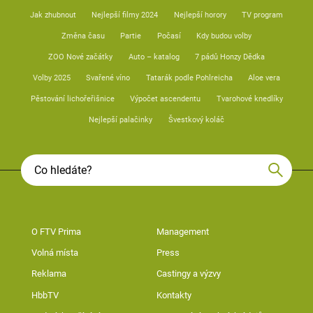
Jak zhubnout
Nejlepší filmy 2024
Nejlepší horory
TV program
Změna času
Partie
Počasí
Kdy budou volby
ZOO Nové začátky
Auto – katalog
7 pádů Honzy Dědka
Volby 2025
Svařené víno
Tatarák podle Pohlreicha
Aloe vera
Pěstování lichořeřišnice
Výpočet ascendentu
Tvarohové knedlíky
Nejlepší palačinky
Švestkový koláč
O FTV Prima
Management
Volná místa
Press
Reklama
Castingy a výzvy
HbbTV
Kontakty