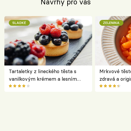
Návrhy pro vás
SLADKÉ
ZELENINA
Tartaletky z lineckého těsta s
Mrkvové těst
vanilkovým krémem a lesním
zdravá a origi
ovocem podle Bread Society
klasiky