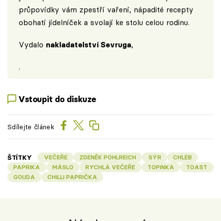
průpovídky vám zpestří vaření, nápadité recepty
obohatí jídelníček a svolají ke stolu celou rodinu.
Vydalo
nakladatelství Sevruga
,
.
Vstoupit do diskuze
Sdílejte článek
ŠTÍTKY
VEČEŘE
ZDENĚK POHLREICH
SÝR
CHLÉB
PAPRIKA
MÁSLO
RYCHLÁ VEČEŘE
TOPINKA
TOAST
GOUDA
CHILLI PAPRIČKA