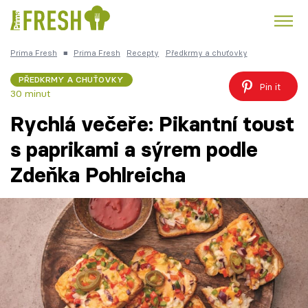
Prima Fresh
■
Prima Fresh
Recepty
Předkrmy a chuťovky
Kuře
Polévky k večeři
Rychlé večeře
Trendy:
PŘEDKRMY A CHUŤOVKY
Pin it
30 minut
Česká kuchyně
Čokoláda
Rychlá večeře: Pikantní toust
s paprikami a sýrem podle
Zdeňka Pohlreicha
Témata
Recepty
Články
TV Program