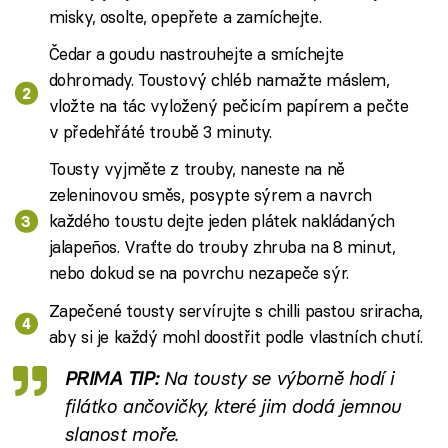
misky, osolte, opepřete a zamíchejte.
Čedar a goudu nastrouhejte a smíchejte
dohromady. Toustový chléb namažte máslem,
vložte na tác vyložený pečicím papírem a pečte
v předehřáté troubě 3 minuty.
Tousty vyjměte z trouby, naneste na ně
zeleninovou směs, posypte sýrem a navrch
každého toustu dejte jeden plátek nakládaných
jalapeños. Vraťte do trouby zhruba na 8 minut,
nebo dokud se na povrchu nezapeče sýr.
Zapečené tousty servírujte s chilli pastou sriracha,
aby si je každý mohl doostřit podle vlastních chutí.
PRIMA TIP:
Na tousty se výborně hodí i
filátko ančovičky, které jim dodá jemnou
slanost moře.