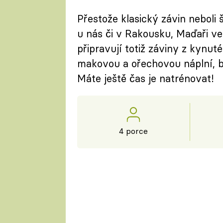
Přestože klasický závin neboli 
u nás či v Rakousku, Maďaři ved
připravují totiž záviny z kynuté
makovou a ořechovou náplní, b
Máte ještě čas je natrénovat!
4 porce