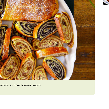
akovou či ořechovou náplní