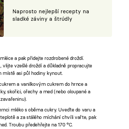
Naprosto nejlepší recepty na
sladké záviny a štrúdly
mléce a pak přidejte rozdrobené droždí.
 vlijte vzešlé droždí a důkladně propracujte
m místě asi půl hodiny kynout.
 cukrem a vanilkovým cukrem do hrnce a
nky, skořici, ořechy a med (nebo oloupané a
zavařeninu).
rnci mléko s oběma cukry. Uveďte do varu a
teplotě a za stálého míchání chvíli vařte, pak
d. Troubu předehřejte na 170 °C.