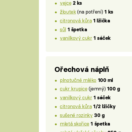
vejce
2 ks
žloutek
(na potření)
1 ks
citronová kůra
1 lžička
sůl
1 špetka
vanilkový cukr
1 sáček
Ořechová náplň
plnotučné mléko
100 ml
cukr krupice
(jemný)
100 g
vanilkový cukr
1 sáček
citronová kůra
1/2 lžičky
sušené rozinky
30 g
mletá skořice
1 špetka