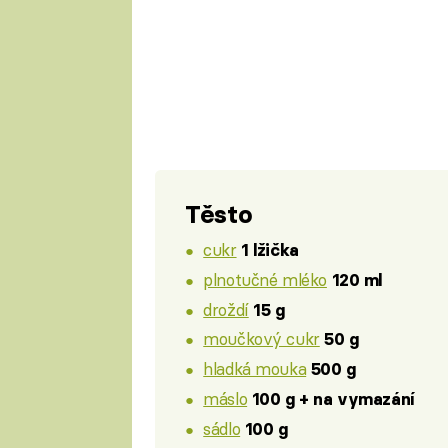
Těsto
cukr
1 lžička
plnotučné mléko
120 ml
droždí
15 g
moučkový cukr
50 g
hladká mouka
500 g
máslo
100 g + na vymazání
sádlo
100 g