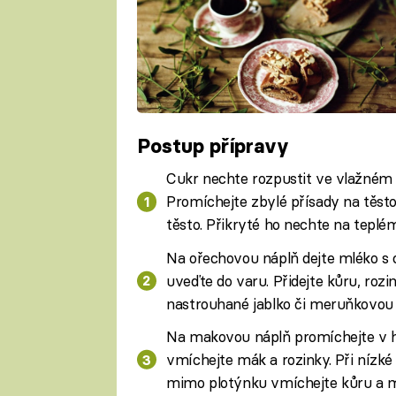
Postup přípravy
Cukr nechte rozpustit ve vlažném 
Promíchejte zbylé přísady na těsto,
těsto. Přikryté ho nechte na teplé
Na ořechovou náplň dejte mléko s
uveďte do varu. Přidejte kůru, rozi
nastrouhané jablko či meruňkovou 
Na makovou náplň promíchejte v h
vmíchejte mák a rozinky. Při nízké 
mimo plotýnku vmíchejte kůru a me