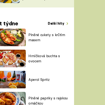
TORKY
ESH
t týdne
Další hity
Plněné cukety s krůtím
masem
Hrníčková buchta s
ovocem
Aperol Spritz
Plněné papriky s rajskou
omáčkou