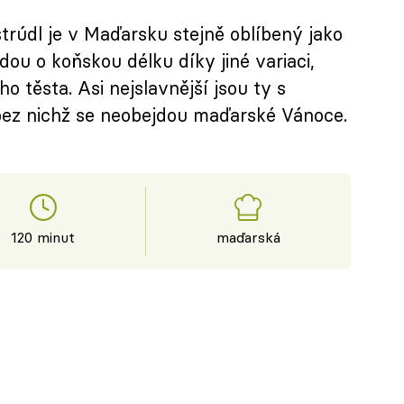
štrúdl je v Maďarsku stejně oblíbený jako
ou o koňskou délku díky jiné variaci,
ho těsta. Asi nejslavnější jsou ty s
ez nichž se neobejdou maďarské Vánoce.
120 minut
maďarská