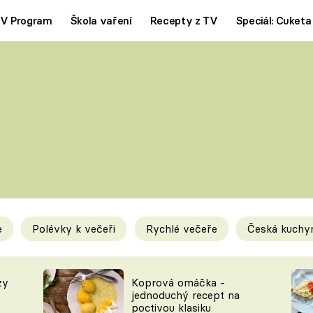
V Program
Škola vaření
Recepty z TV
Speciál: Cuketa
Polévky
Saláty
ČESKÁ KLASIKA
TĚSTOVIN
SILNÉ VÝVARY
SLADKÉ
KRÉMOVÉ
BEZMASÁ J
e
Polévky k večeři
Rychlé večeře
Česká kuchy
y
Tipy a triky
Novink
zy
Koprová omáčka -
jednoduchý recept na
poctivou klasiku
KAM ZA JÍDLEM
BLOG