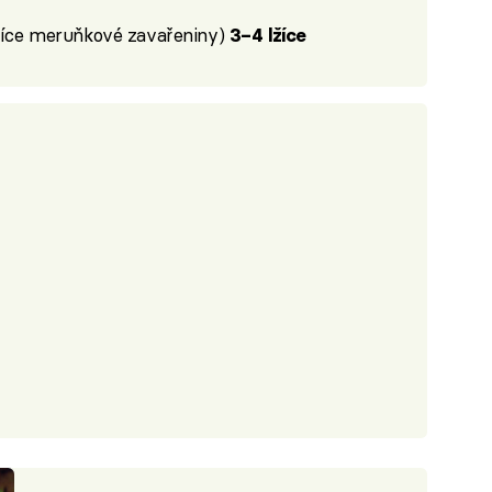
lžíce meruňkové zavařeniny)
3–4 lžíce