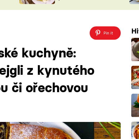
ŠÉFREDAK
VYCHYTÁVKY
SOUTĚŽ FR
NA NÁKUPECH
ČASOPIS
Hi
Pin it
ské kuchyně:
ejgli z kynutého
u či ořechovou