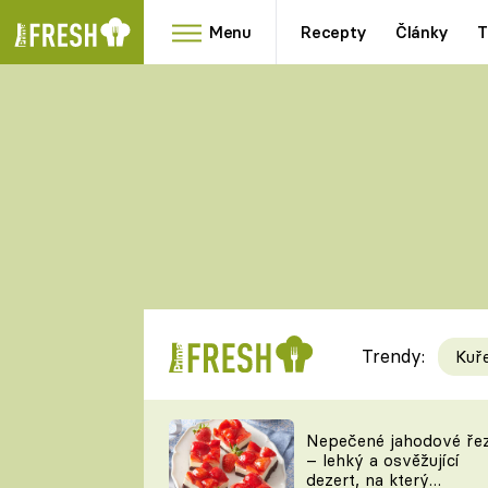
Menu
Recepty
Články
T
Oblíbené
Přílohy
recepty
HRANOLKY
HOUBY
KNEDLÍKY
DÝNĚ
KAŠE
RYCHLOVKY
Trendy:
Kuř
Populární
Videorecept
Nepečené jahodové ře
– lehký a osvěžující
kuchaři
dezert, na který
TEĎ VAŘÍ ŠÉF!