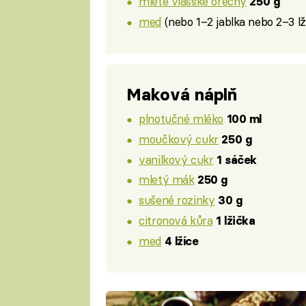
mleté vlašské ořechy
250 g
med
(nebo 1–2 jablka nebo 2–3 
Maková náplň
plnotučné mléko
100 ml
moučkový cukr
250 g
vanilkový cukr
1 sáček
mletý mák
250 g
sušené rozinky
30 g
citronová kůra
1 lžička
med
4 lžíce