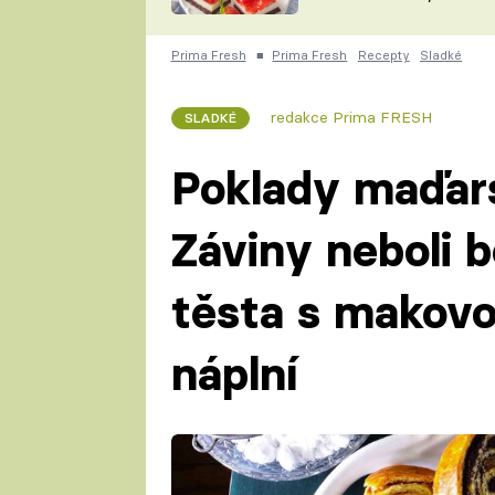
nepotřebujete troubu
ZDENĚK
ČESKO NA TALÍŘI
POHLREICH
Prima Fresh
■
Prima Fresh
Recepty
Sladké
KAROLÍNA,
JAROSLAV SAPÍK
DOMÁCÍ
redakce Prima FRESH
SLADKÉ
KUCHAŘKA
KAROLÍNA
KAMBERSKÁ
Poklady maďar
Záviny neboli b
těsta s makovo
náplní