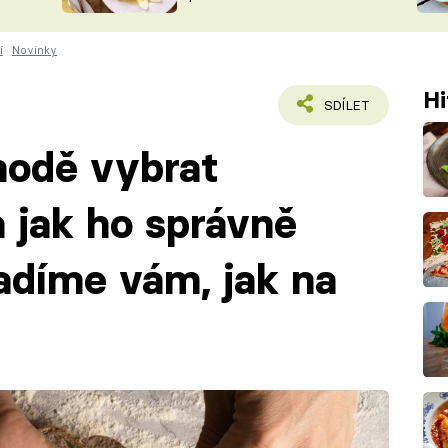
ŠÉFREDAK
VYCHYTÁVKY
í
Novinky
SOUTĚŽ FR
NA NÁKUPECH
ČASOPIS
Hi
SDÍLET
chodě vybrat
a jak ho správně
adíme vám, jak na