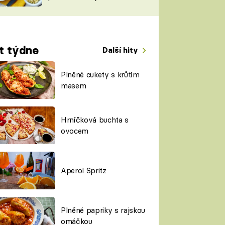
TORKY
ESH
t týdne
Další hity
Plněné cukety s krůtím
masem
Hrníčková buchta s
ovocem
Aperol Spritz
Plněné papriky s rajskou
omáčkou