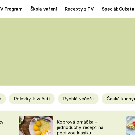
V Program
Škola vaření
Recepty z TV
Speciál: Cuketa
Polévky
Saláty
ČESKÁ KLASIKA
TĚSTOVIN
SILNÉ VÝVARY
SLADKÉ
KRÉMOVÉ
BEZMASÁ J
e
Polévky k večeři
Rychlé večeře
Česká kuchy
y
Tipy a triky
Novink
zy
Koprová omáčka -
jednoduchý recept na
poctivou klasiku
KAM ZA JÍDLEM
BLOG