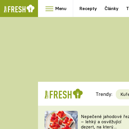
Menu
Recepty
Články
T
Oblíbené
Přílohy
recepty
HRANOLKY
HOUBY
KNEDLÍKY
DÝNĚ
KAŠE
RYCHLOVKY
Trendy:
Kuř
Populární
Videorecept
Nepečené jahodové ře
– lehký a osvěžující
kuchaři
dezert, na který
TEĎ VAŘÍ ŠÉF!