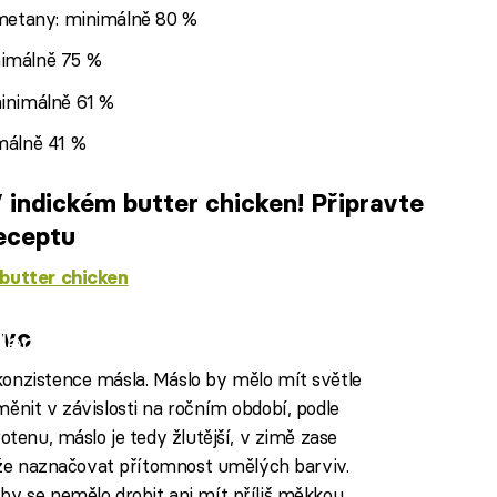
metany: minimálně 80 %
imálně 75 %
inimálně 61 %
málně 41 %
indickém butter chicken! Připravte
eceptu
 butter chicken
ivo
iled to fetch
konzistence másla. Máslo by mělo mít světle
ěnit v závislosti na ročním období, podle
otenu, máslo je tedy žlutější, v zimě zase
může naznačovat přítomnost umělých barviv.
by se nemělo drobit ani mít příliš měkkou