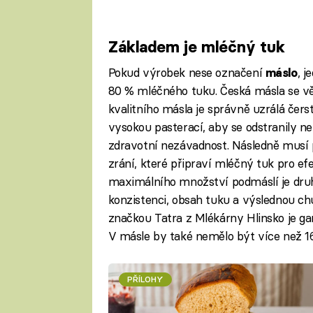
Základem je mléčný tuk
Pokud výrobek nese označení
, 
máslo
80 % mléčného tuku. Česká másla se vě
kvalitního másla je správně uzrálá čers
vysokou pasterací, aby se odstranily ne
zdravotní nezávadnost. Následně musí
zrání, které připraví mléčný tuk pro efe
maximálního množství podmáslí je dru
konzistenci, obsah tuku a výslednou ch
značkou Tatra z Mlékárny Hlinsko je g
V másle by také nemělo být více než 1
PŘÍLOHY