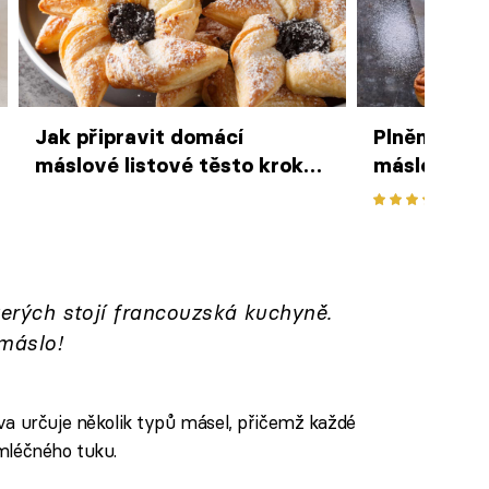
Jak připravit domácí
Plněné brio
máslové listové těsto krok
máslového 
za krokem
skořicovou 
kterých stojí francouzská kuchyně.
máslo!
iva určuje několik typů másel, přičemž každé
mléčného tuku.