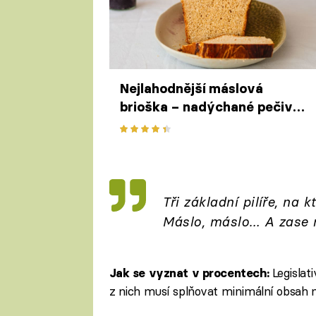
Nejlahodnější máslová
brioška – nadýchané pečivo
z kynutého těsta bude
hvězdou víkendové snídaně
Tři základní pilíře, na 
Máslo, máslo… A zase 
Legislat
Jak se vyznat v procentech:
z nich musí splňovat minimální obsah 