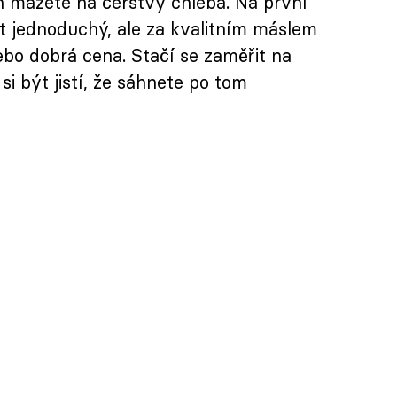
en mažete na čerstvý chleba. Na první
t jednoduchý, ale za kvalitním máslem
ebo dobrá cena. Stačí se zaměřit na
si být jistí, že sáhnete po tom