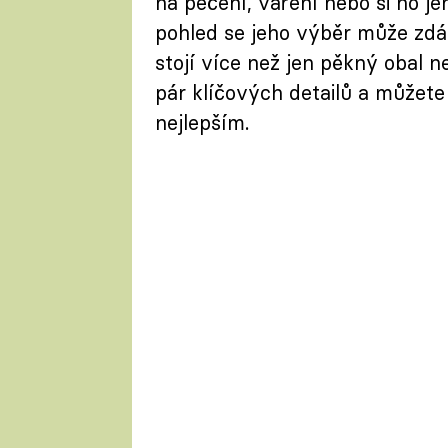
na pečení, vaření nebo si ho j
pohled se jeho výběr může zdá
stojí více než jen pěkný obal n
pár klíčových detailů a můžete 
nejlepším.