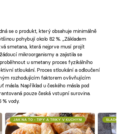
jedná se o produkt, který obsahuje minimálně
tšinou pohybují okolo 82 %. „Základem
tvá smetana, která nejprve musí projít
žádoucí mikroorganismy a zajistila se
 proběhnout u smetany proces fyzikálního
ktivní stloukání. Proces stloukání a odloučení
hým rozhodujícím faktorem ovlivňujícím
uť másla. Například u českého másla pod
arantovaná pouze česká vstupní surovina.
6 % vody.
JAK NA TO - TIPY A TRIKY V KUCHYNI
SLADKÉ