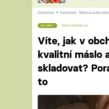
nepotřebujete troubu
ZDENĚK
ČESKO NA TALÍŘI
POHLREICH
Prima Fresh
■
Prima Fresh
Články ze světa vařen
KAROLÍNA,
JAROSLAV SAPÍK
DOMÁCÍ
Klára Michalová
NOVINKY
KUCHAŘKA
KAROLÍNA
KAMBERSKÁ
Víte, jak v ob
kvalitní máslo 
skladovat? Por
to