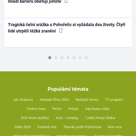
mladí kariéru obětují jistotě
Tragická čelní srážka u Pohořelic si vyžádala dva životy. Čtyři
lidé utrpěli těžká zranění
Populární témata
Jak zhubnout
Nejlepší filmy 2024
Nejlepší horory
TV program
Změna času
Partie
Počasí
Kdy budou volby
ZOO Nové začátky
Auto – katalog
7 pádů Honzy Dědka
Volby 2025
Svařené víno
Tatarák podle Pohlreicha
Aloe vera