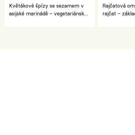
Květákové špízy se sezamem v
Rajčatová om
asijské marinádě – vegetariánská
rajčat – zákla
chuťovka z grilu