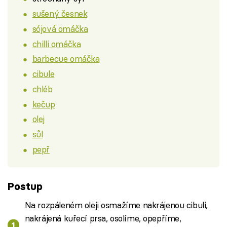
sušený česnek
sójová omáčka
chilli omáčka
barbecue omáčka
cibule
chléb
kečup
olej
sůl
pepř
Postup
Na rozpáleném oleji osmažíme nakrájenou cibuli,
nakrájená kuřecí prsa, osolíme, opepříme,