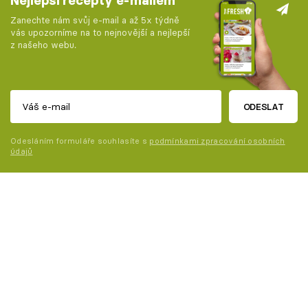
Nejlepší recepty e-mailem
Zanechte nám svůj e-mail a až 5x týdně
vás upozorníme na to nejnovější a nejlepší
z našeho webu.
ODESLAT
Odesláním formuláře souhlasíte s
podmínkami zpracování osobních
údajů