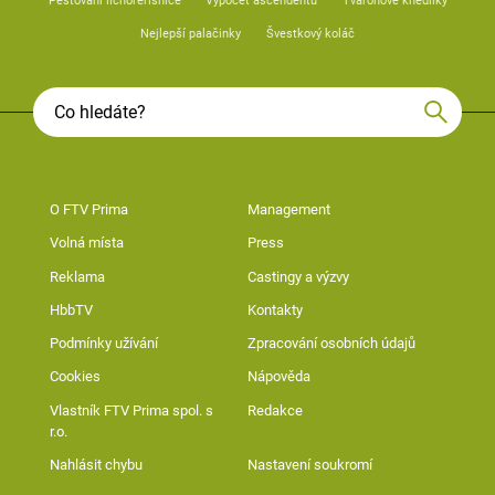
Pěstování lichořeřišnice
Výpočet ascendentu
Tvarohové knedlíky
Nejlepší palačinky
Švestkový koláč
O FTV Prima
Management
Volná místa
Press
Reklama
Castingy a výzvy
HbbTV
Kontakty
Podmínky užívání
Zpracování osobních údajů
Cookies
Nápověda
Vlastník FTV Prima spol. s
Redakce
r.o.
Nahlásit chybu
Nastavení soukromí