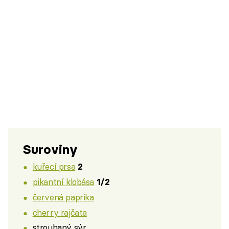
Suroviny
kuřecí prsa
2
pikantní klobása
1/2
červená paprika
cherry rajčata
strouhaný sýr