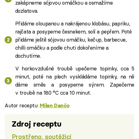
zakápneme sójovou omáčkou a osmažíme
dozlatova.
Přidáme oloupanou a nakrájenou klobásu, papriku,
rajčata a posypeme česnekem, solí a pepřem. Poté
přidáme ještě sójovou omáčku, kečup, barbecue,
chilli omáčku a podle chuti dokořeníme a
dochutíme.
V horkovzdušné troubě upečeme topinky, cca 5
minut, poté na plech vyskládáme topinky, na ně
dáme směs a posypeme sýrem. Zapečeme
v troubě na 180 °C cca 10 minut.
Autor receptu:
Milan Dančo
Zdroj receptu
Prostřeno, soutěžící