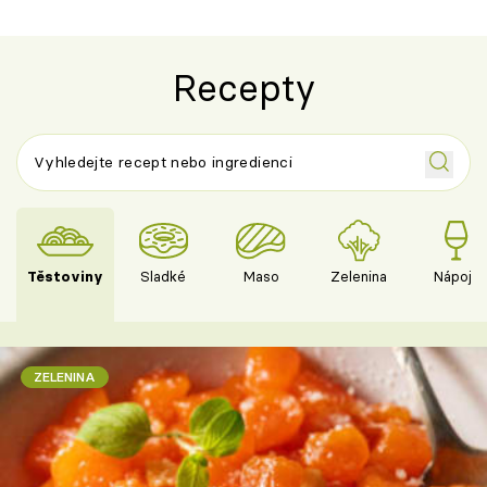
Recepty
Těstoviny
Sladké
Maso
Zelenina
Nápoje
ZELENINA