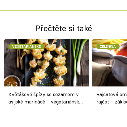
Přečtěte si také
VEGETARIÁNSKÉ
ZELENINA
Květákové špízy se sezamem v
Rajčatová om
asijské marinádě – vegetariánská
rajčat – zákla
chuťovka z grilu