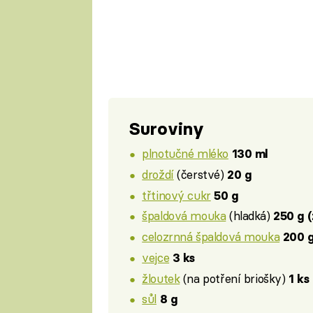
Suroviny
plnotučné mléko
130 ml
droždí
(čerstvé)
20 g
třtinový cukr
50 g
špaldová mouka
(hladká)
250 g (
celozrnná špaldová mouka
200 
vejce
3 ks
žloutek
(na potření briošky)
1 ks
sůl
8 g