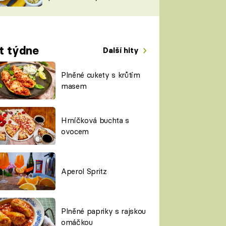
TORKY
ESH
t týdne
Další hity
Plněné cukety s krůtím
masem
Hrníčková buchta s
ovocem
Aperol Spritz
Plněné papriky s rajskou
omáčkou