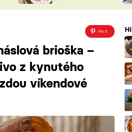
ŠÉFREDAK
VYCHYTÁVKY
SOUTĚŽ FR
NA NÁKUPECH
ČASOPIS
Hi
Pin it
máslová brioška –
ivo z kynutého
ězdou víkendové