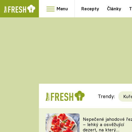
Menu
Recepty
Články
T
Oblíbené
Přílohy
recepty
HRANOLKY
HOUBY
KNEDLÍKY
DÝNĚ
KAŠE
RYCHLOVKY
Trendy:
Kuř
Populární
Videorecept
Nepečené jahodové ře
– lehký a osvěžující
kuchaři
dezert, na který
TEĎ VAŘÍ ŠÉF!