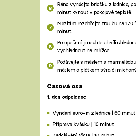
Ráno vyndejte briošku z lednice, p
minut kynout v pokojové teplotě.
Mezitím rozehřejte troubu na 170 °
minut.
Po upečení ji nechte chvíli chladno
vychladnout na mřížce.
Podávejte s máslem a marmeládou,
máslem a plátkem sýra či míchanými
Časová osa
1. den odpoledne
Vyndání surovin z lednice | 60 minut
Příprava kvásku | 10 minut
Zadělávání těsta | 10 minut