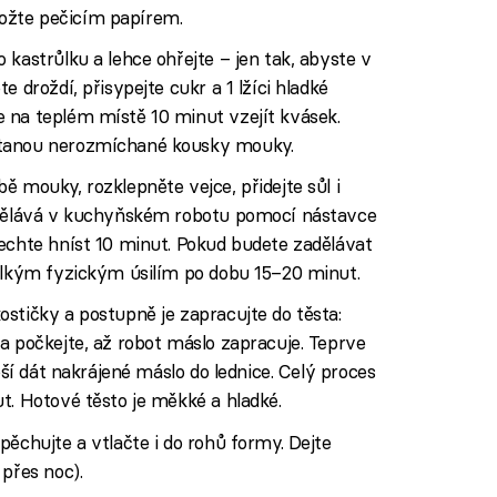
ožte pečicím papírem.
 kastrůlku a lehce ohřejte – jen tak, abyste v
 droždí, přisypejte cukr a 1 lžíci hladké
 na teplém místě 10 minut vzejít kvásek.
stanou nerozmíchané kousky mouky.
ě mouky, rozklepněte vejce, přidejte sůl i
zadělává v kuchyňském robotu pomocí nástavce
echte hníst 10 minut. Pokud budete zadělávat
velkým fyzickým úsilím po dobu 15–20 minut.
stičky a postupně je zapracujte do těsta:
a počkejte, až robot máslo zapracuje. Teprve
pší dát nakrájené máslo do lednice. Celý proces
t. Hotové těsto je měkké a hladké.
pěchujte a vtlačte i do rohů formy. Dejte
 přes noc).