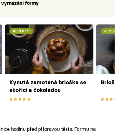
a vymazání formy
RECEPTY
RECEPTY
Kynutá zamotaná brioška se
Briošky
skořicí a čokoládou
ednice hodinu před přípravou těsta. Formu na