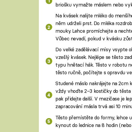
briošku vymažte máslem nebo vyl
Na kvásek nalijte mléko do menšího
něm udrželi prst. Do mléka rozdrobte
mouky. Lehce promíchejte a nechte
Vůbec nevadí, pokud v kvásku zů
Do velké zadělávací mísy vsypte ob
vzešlý kvásek. Nejlépe se těsto 
typu hnětací hák. Těsto v robotu n
těsto ručně, počítejte s opravdu 
Studené máslo nakrájejte na 2cm ko
vždy vhoďte 2–3 kostičky do těsta 
pak přidejte další. V mezičase je le
zapracování másla trvá asi 10 minu
Těsto přemístěte do formy, lehce u
kynout do lednice na 8 hodin (nebo