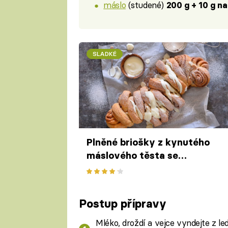
máslo
(studené)
200 g + 10 g n
SLADKÉ
Plněné briošky z kynutého
máslového těsta se
skořicovou náplní
Postup přípravy
Mléko, droždí a vejce vyndejte z l