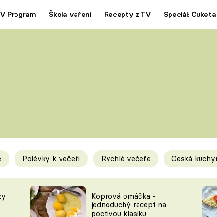
V Program
Škola vaření
Recepty z TV
Speciál: Cuketa
Polévky
Saláty
ČESKÁ KLASIKA
TĚSTOVIN
SILNÉ VÝVARY
SLADKÉ
KRÉMOVÉ
BEZMASÁ J
e
Polévky k večeři
Rychlé večeře
Česká kuchy
y
Tipy a triky
Novink
zy
Koprová omáčka -
jednoduchý recept na
poctivou klasiku
KAM ZA JÍDLEM
BLOG