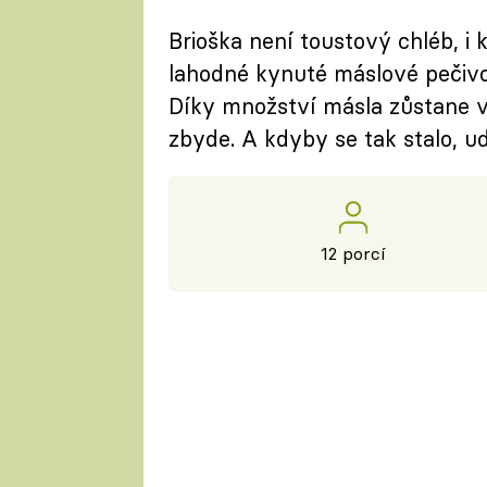
Brioška není toustový chléb, i
lahodné kynuté máslové pečivo
Díky množství másla zůstane v
zbyde. A kdyby se tak stalo, ud
12 porcí