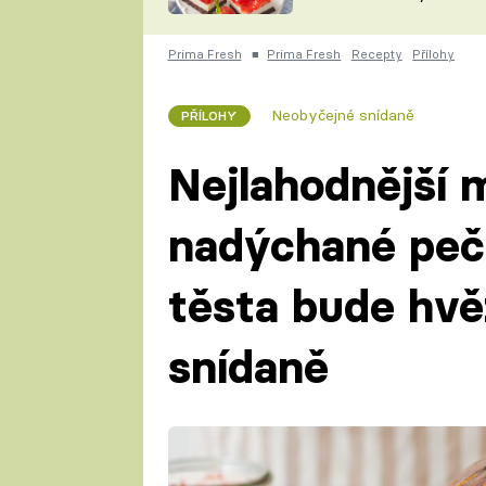
nepotřebujete troubu
ZDENĚK
ČESKO NA TALÍŘI
POHLREICH
Prima Fresh
■
Prima Fresh
Recepty
Přílohy
KAROLÍNA,
JAROSLAV SAPÍK
DOMÁCÍ
Neobyčejné snídaně
PŘÍLOHY
KUCHAŘKA
KAROLÍNA
KAMBERSKÁ
Nejlahodnější 
nadýchané peč
těsta bude hv
snídaně