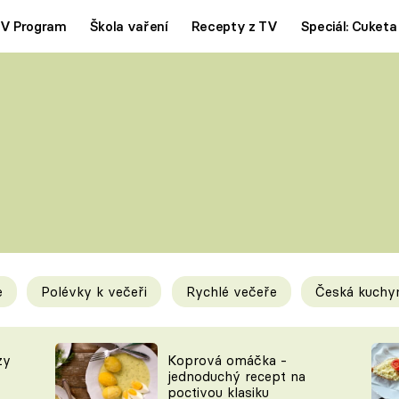
V Program
Škola vaření
Recepty z TV
Speciál: Cuketa
Polévky
Saláty
ČESKÁ KLASIKA
TĚSTOVIN
SILNÉ VÝVARY
SLADKÉ
KRÉMOVÉ
BEZMASÁ J
e
Polévky k večeři
Rychlé večeře
Česká kuchy
y
Tipy a triky
Novink
zy
Koprová omáčka -
jednoduchý recept na
poctivou klasiku
KAM ZA JÍDLEM
BLOG