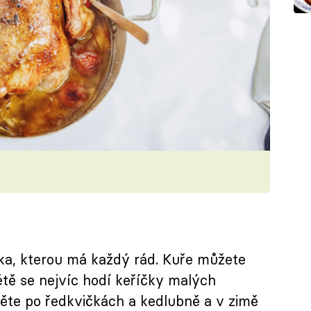
ika, kterou má každý rád. Kuře můžete
létě se nejvíc hodí keříčky malých
hněte po ředkvičkách a kedlubně a v zimě