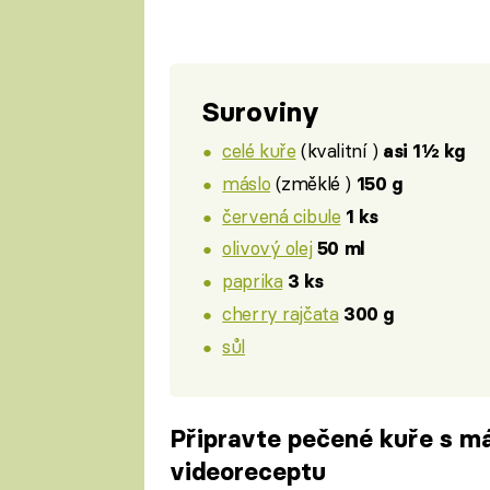
Suroviny
celé kuře
(kvalitní )
asi 1½ kg
máslo
(změklé )
150 g
červená cibule
1 ks
olivový olej
50 ml
paprika
3 ks
cherry rajčata
300 g
sůl
Připravte pečené kuře s m
videoreceptu