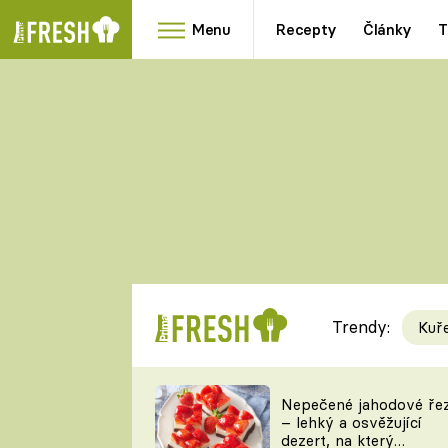
Menu
Recepty
Články
T
Oblíbené
Přílohy
recepty
HRANOLKY
HOUBY
KNEDLÍKY
DÝNĚ
KAŠE
RYCHLOVKY
Trendy:
Kuř
Populární
Videorecept
Nepečené jahodové ře
– lehký a osvěžující
kuchaři
dezert, na který
TEĎ VAŘÍ ŠÉF!