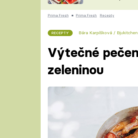
nepotřebujete troubu
ZDENĚK
ČESKO NA TALÍŘI
POHLREICH
Prima Fresh
■
Prima Fresh
Recepty
KAROLÍNA,
JAROSLAV SAPÍK
DOMÁCÍ
Bára Karpíšková / Bjukitchen
RECEPTY
KUCHAŘKA
KAROLÍNA
KAMBERSKÁ
Výtečné pečen
zeleninou