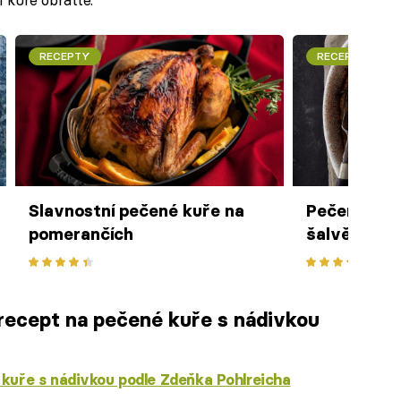
RECEPTY
RECEPTY
Slavnostní pečené kuře na
Pečené kuř
pomerančích
šalvějí pod
recept na pečené kuře s nádivkou
kuře s nádivkou podle Zdeňka Pohlreicha