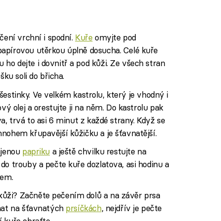
iled to fetch
čení vrchní i spodní.
Kuře
omyjte pod
apírovou utěrkou úplně dosucha. Celé kuře
o dejte i dovnitř a pod kůži. Ze všech stran
šku soli do břicha.
a šestinky. Ve velkém kastrolu, který je vhodný i
vý olej a orestujte ji na něm. Do kastrolu pak
a, trvá to asi 6 minut z každé strany. Když se
nohem křupavější kůžičku a je šťavnatější.
ájenou
papriku
a ještě chvilku restujte na
do trouby a pečte kuře dozlatova, asi hodinu a
kem.
ůži? Začněte pečením dolů a na závěr prsa
tnat na šťavnatých
prsíčkách
, nejdřív je pečte
 kuře obraťte.