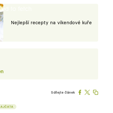
iled to fetch
Nejlepší recepty na víkendové kuře
en
Sdílejte článek
RAJČATA