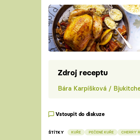
Fa
Zdroj receptu
Bára Karpíšková / Bjukitch
Vstoupit do diskuze
ŠTÍTKY
KUŘE
PEČENÉ KUŘE
CHERRY 