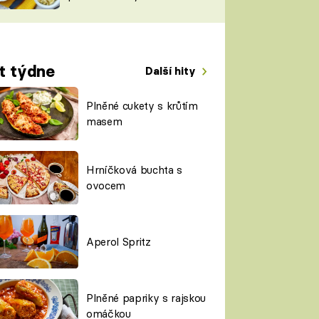
TORKY
ESH
t týdne
Další hity
Plněné cukety s krůtím
masem
Hrníčková buchta s
ovocem
Aperol Spritz
Plněné papriky s rajskou
omáčkou