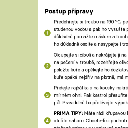
Postup přípravy
Fa
Předehřejte si troubu na 190 °C, pe
studenou vodou a pak ho vysušte p
důkladně pomažte máslem a trochu h
ho důkladně osolte a nasypejte i tro
Oloupejte si cibuli a nakrájejte ji n
na pečení v troubě, rozehřejte olivo
položte kuře a opékejte ho dozlatov
kuře opéká nejdřív na plotně, má m
Přidejte rajčátka a na kousky nakr
mírném ohni. Pak kastrol přesuňte 
půl. Pravidelně ho přelévejte výpe
Máte rádi křupavou k
PRIMA TIPY:
otočte nahoru. Chcete-li si pochu
otočená nahoru a v polovině pečení