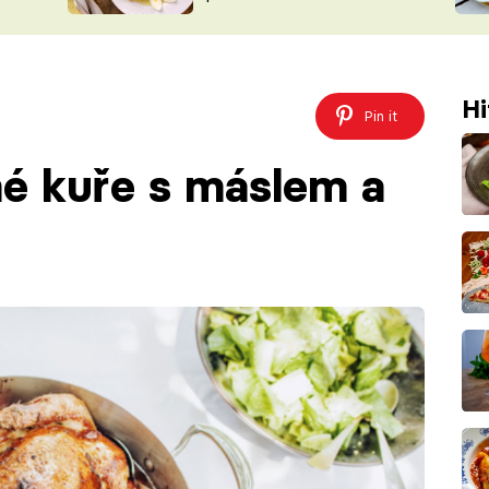
ŠÉFREDAK
VYCHYTÁVKY
SOUTĚŽ FR
NA NÁKUPECH
ČASOPIS
Hi
Pin it
é kuře s máslem a