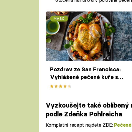
MASO
Pozdrav ze San Francisca:
Vyhlášené pečené kuře s
chlebovým salátem ze Zuni
Café
Vyzkoušejte také oblíbený 
podle Zdeňka Pohlreicha
Kompletní recept najdete ZDE:
Pečené 