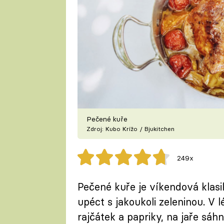
Pečené kuře
Zdroj: Kubo Krížo / Bjukitchen
249x
Pečené kuře je víkendová klas
upéct s jakoukoli zeleninou. V 
rajčátek a papriky, na jaře sá