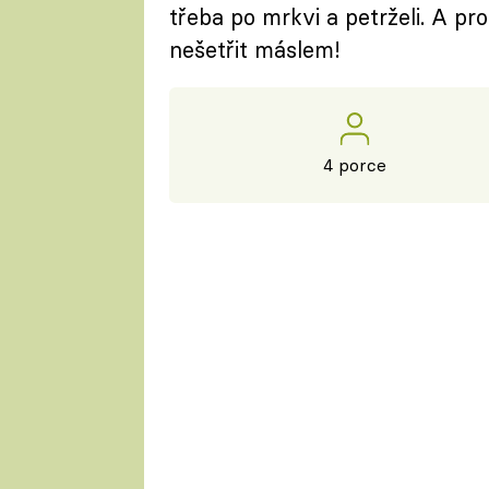
třeba po mrkvi a petrželi. A pr
nešetřit máslem!
4 porce