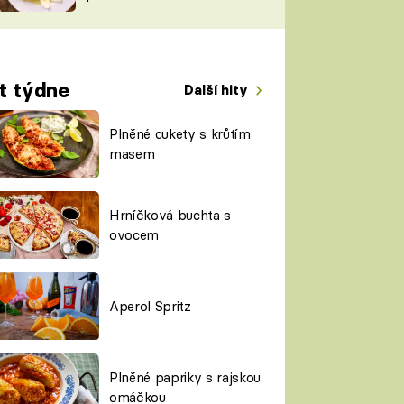
TORKY
ESH
t týdne
Další hity
Plněné cukety s krůtím
masem
Hrníčková buchta s
ovocem
Aperol Spritz
Plněné papriky s rajskou
omáčkou