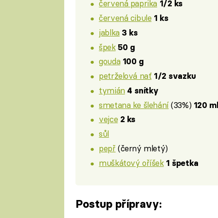
červená paprika
1/2 ks
červená cibule
1 ks
jablka
3 ks
špek
50 g
gouda
100 g
petrželová nať
1/2 svazku
tymián
4 snítky
smetana ke šlehání
(33%)
120 m
vejce
2 ks
sůl
pepř
(černý mletý)
muškátový oříšek
1 špetka
Postup přípravy: