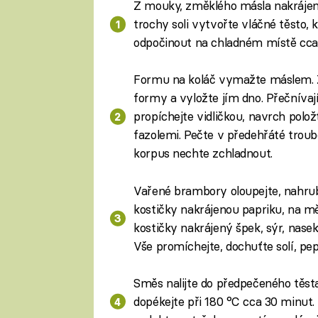
Z mouky, změklého másla nakrájenéh
trochy soli vytvořte vláčné těsto, k
odpočinout na chladném místě cca
Formu na koláč vymažte máslem. Z t
formy a vyložte jím dno. Přečnívají
propíchejte vidličkou, navrch polož
fazolemi. Pečte v předehřáté troub
korpus nechte zchladnout.
Vařené brambory oloupejte, nahrub
kostičky nakrájenou papriku, na měs
kostičky nakrájený špek, sýr, nase
Vše promíchejte, dochuťte solí, 
Směs nalijte do předpečeného těsta
dopékejte při 180 °C cca 30 minut. 