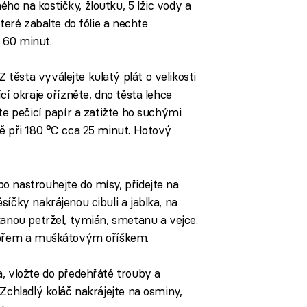
o na kostičky, žloutku, 5 lžic vody a
teré zabalte do fólie a nechte
 60 minut.
ěsta vyválejte kulatý plát o velikosti
cí okraje ořízněte, dno těsta lehce
te pečicí papír a zatižte ho suchými
ě při 180 °C cca 25 minut. Hotový
o nastrouhejte do mísy, přidejte na
íčky nakrájenou cibuli a jablka, na
kanou petržel, tymián, smetanu a vejce.
pepřem a muškátovým oříškem.
, vložte do předehřáté trouby a
Zchladlý koláč nakrájejte na osminy,