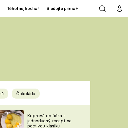
Těhotnej kuchař
Sledujte prima+
Vyhledávání
Můj p
Prima+
Y
CNN Prima NEWS
Prima ZOOM
ÍDLA
Prima LIVING
Prima Ženy
ně
Čokoláda
Prima LAJK
y
Koprová omáčka -
jednoduchý recept na
Sledujte nás
poctivou klasiku