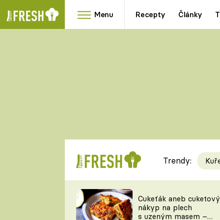
Menu
Recepty
Články
T
Oblíbené
Přílohy
recepty
HRANOLKY
HOUBY
KNEDLÍKY
DÝNĚ
KAŠE
RYCHLOVKY
Trendy:
Kuř
Populární
Videorecept
Cukeťák aneb cuketový
nákyp na plech
kuchaři
s uzeným masem –
TEĎ VAŘÍ ŠÉF!