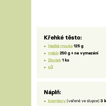
Křehké těsto:
hladká mouka
125 g
máslo
250 g + na vymazání
žloutek
1 ks
sůl
Náplň:
brambory
(vařené ve slupce)
3 