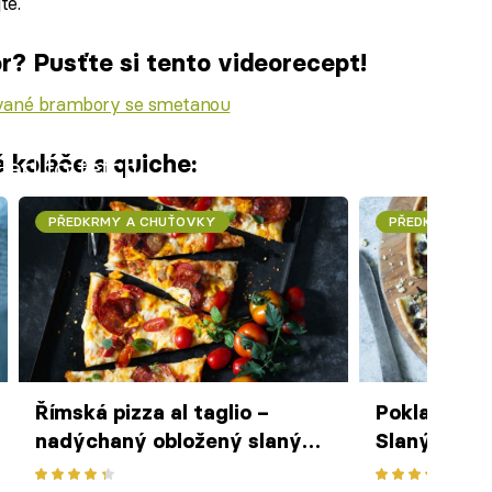
te.
r? Pusťte si tento videorecept!
vané brambory se smetanou
 koláče a quiche:
iled to fetch
PŘEDKRMY A CHUŤOVKY
PŘEDKRMY A 
Římská pizza al taglio –
Poklady ně
nadýchaný obložený slaný
Slaný koláč
koláč z pekáče
těsta s liš