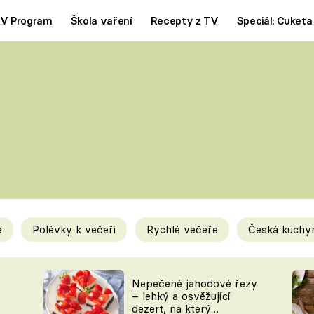
V Program
Škola vaření
Recepty z TV
Speciál: Cuketa
Polévky
Saláty
ČESKÁ KLASIKA
TĚSTOVIN
SILNÉ VÝVARY
SLADKÉ
KRÉMOVÉ
BEZMASÁ J
e
Polévky k večeři
Rychlé večeře
Česká kuchy
y
Tipy a triky
Novink
Nepečené jahodové řezy
– lehký a osvěžující
dezert, na který
KAM ZA JÍDLEM
BLOG