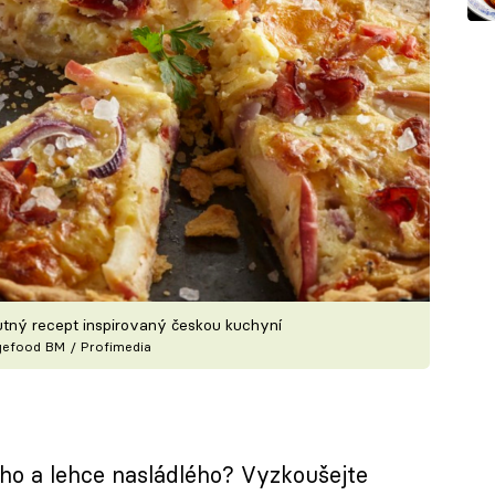
utný recept inspirovaný českou kuchyní
gefood BM / Profimedia
ného a lehce nasládlého? Vyzkoušejte