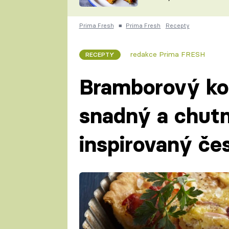
skvělý způsob, jak
ZDENĚK
zpracovat přerostlé
ČESKO NA TALÍŘI
cukety
POHLREICH
Prima Fresh
■
Prima Fresh
Recepty
KAROLÍNA,
JAROSLAV SAPÍK
DOMÁCÍ
redakce Prima FRESH
RECEPTY
KUCHAŘKA
KAROLÍNA
KAMBERSKÁ
Bramborový kol
snadný a chut
inspirovaný če