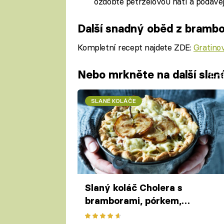
ozdobte petrželovou natí a podávej
Další snadný oběd z brambo
Kompletní recept najdete ZDE:
Gratino
Nebo mrkněte na další slané
Fa
SLANÉ KOLÁČE
Slaný koláč Cholera s
bramborami, pórkem,
slaninou a jablky