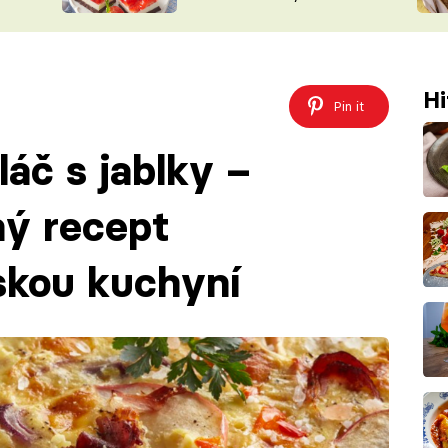
nepotřebujete troubu
ŠÉFREDAK
VYCHYTÁVKY
SOUTĚŽ FR
NA NÁKUPECH
ČASOPIS
Hi
Pin it
áč s jablky –
ný recept
skou kuchyní