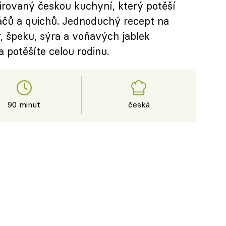
irovaný českou kuchyní, který potěší
áčů a quichů. Jednoduchý recept na
, špeku, sýra a voňavých jablek
 potěšíte celou rodinu.
90 minut
česká