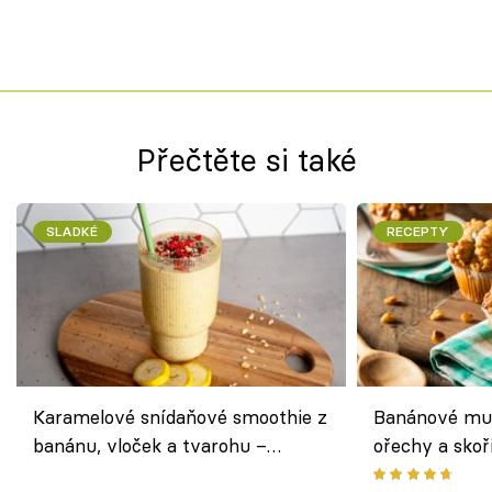
Přečtěte si také
SLADKÉ
RECEPTY
Karamelové snídaňové smoothie z
Banánové muf
banánu, vloček a tvarohu –
ořechy a skoř
snídaně do skleničky