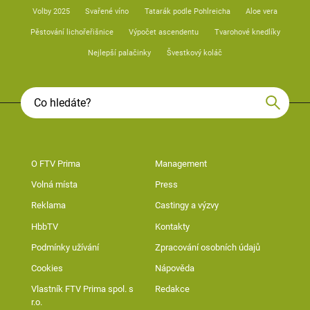
Volby 2025
Svařené víno
Tatarák podle Pohlreicha
Aloe vera
Pěstování lichořeřišnice
Výpočet ascendentu
Tvarohové knedlíky
Nejlepší palačinky
Švestkový koláč
O FTV Prima
Management
Volná místa
Press
Reklama
Castingy a výzvy
HbbTV
Kontakty
Podmínky užívání
Zpracování osobních údajů
Cookies
Nápověda
Vlastník FTV Prima spol. s
Redakce
r.o.