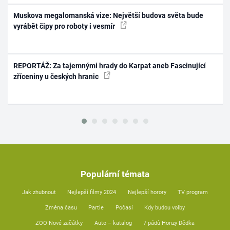
Muskova megalomanská vize: Největší budova světa bude
vyrábět čipy pro roboty i vesmír
REPORTÁŽ: Za tajemnými hrady do Karpat aneb Fascinující
zříceniny u českých hranic
Populární témata
Jak zhubnout
Nejlepší filmy 2024
Nejlepší horory
TV program
Změna času
Partie
Počasí
Kdy budou volby
ZOO Nové začátky
Auto – katalog
7 pádů Honzy Dědka