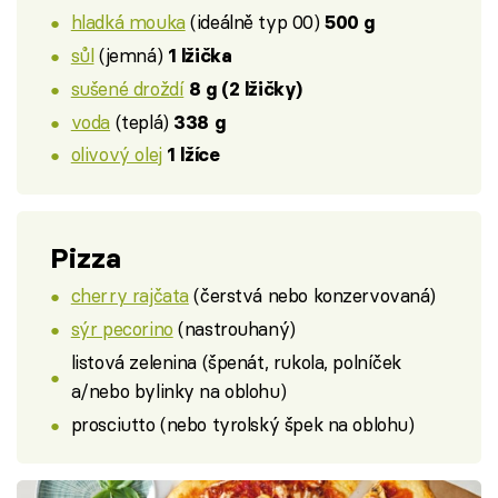
hladká mouka
(ideálně typ 00)
500 g
sůl
(jemná)
1 lžička
sušené droždí
8 g (2 lžičky)
voda
(teplá)
338 g
olivový olej
1 lžíce
Pizza
cherry rajčata
(čerstvá nebo konzervovaná)
sýr pecorino
(nastrouhaný)
listová zelenina (špenát, rukola, polníček
a/nebo bylinky na oblohu)
prosciutto (nebo tyrolský špek na oblohu)