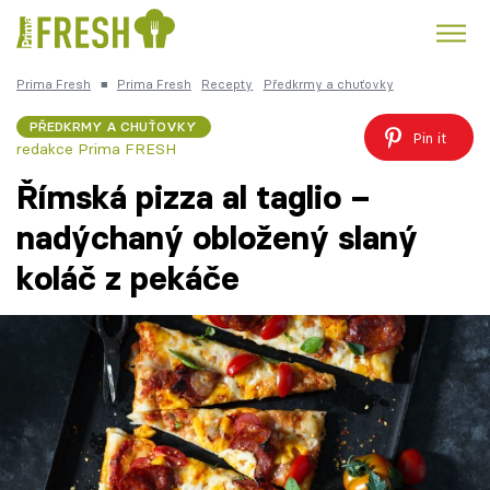
Prima Fresh
■
Prima Fresh
Recepty
Předkrmy a chuťovky
Kuře
Polévky k večeři
Rychlé večeře
Trendy:
PŘEDKRMY A CHUŤOVKY
Pin it
redakce Prima FRESH
Česká kuchyně
Čokoláda
Římská pizza al taglio –
nadýchaný obložený slaný
koláč z pekáče
Témata
Recepty
Články
TV Program