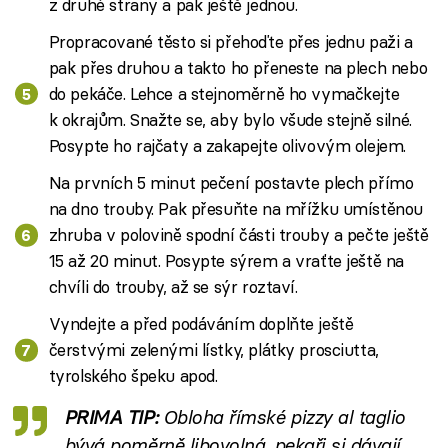
z druhé strany a pak ještě jednou.
Propracované těsto si přehoďte přes jednu paži a
pak přes druhou a takto ho přeneste na plech nebo
do pekáče. Lehce a stejnoměrně ho vymačkejte
k okrajům. Snažte se, aby bylo všude stejně silné.
Posypte ho rajčaty a zakapejte olivovým olejem.
Na prvních 5 minut pečení postavte plech přímo
na dno trouby. Pak přesuňte na mřížku umístěnou
zhruba v polovině spodní části trouby a pečte ještě
15 až 20 minut. Posypte sýrem a vraťte ještě na
chvíli do trouby, až se sýr roztaví.
Vyndejte a před podáváním doplňte ještě
čerstvými zelenými lístky, plátky prosciutta,
tyrolského špeku apod.
PRIMA TIP:
Obloha římské pizzy al taglio
bývá poměrně libovolná, pekaři si dávají