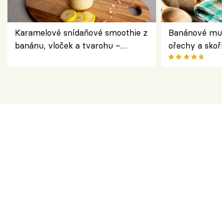
Karamelové snídaňové smoothie z
Banánové muf
banánu, vloček a tvarohu –
ořechy a skoř
snídaně do skleničky