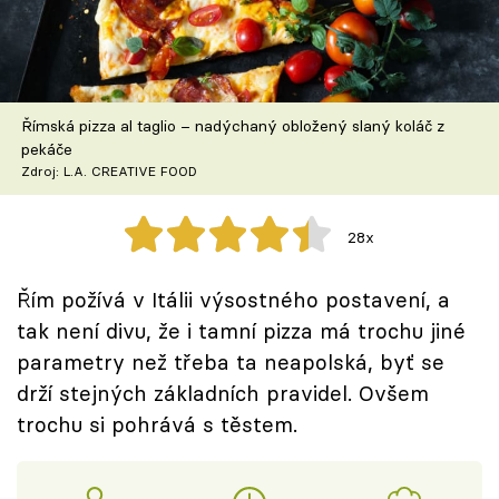
Škola vaření
Recepty z TV
Římská pizza al taglio – nadýchaný obložený slaný koláč z
Speciál: Cuketa
pekáče
Zdroj: L.A. CREATIVE FOOD
Těhotnej kuchař
28x
Sledujte prima+
Řím požívá v Itálii výsostného postavení, a
Přihlášení
tak není divu, že i tamní pizza má trochu jiné
parametry než třeba ta neapolská, byť se
drží stejných základních pravidel. Ovšem
Sledujte nás
trochu si pohrává s těstem.