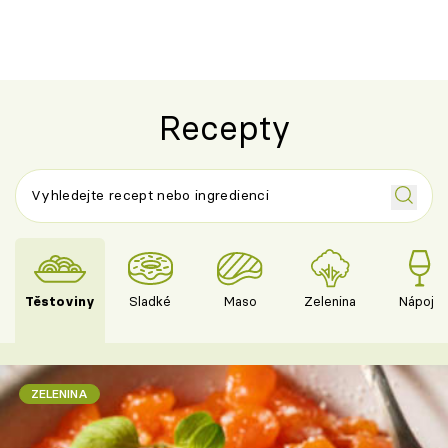
Recepty
Těstoviny
Sladké
Maso
Zelenina
Nápoje
ZELENINA