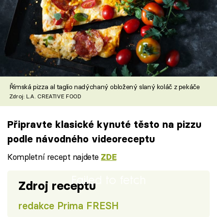
Římská pizza al taglio nadýchaný obložený slaný koláč z pekáče
Zdroj: L.A. CREATIVE FOOD
Připravte klasické kynuté těsto na pizzu
podle návodného videoreceptu
Kompletní recept najdete
ZDE
Failed to fetch
Zdroj receptu
redakce Prima FRESH