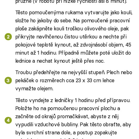
pružné (v robotu při nízké rychlosti asi 8 minut).
Těsto pomoučenýma rukama vytvarujte jako kouli,
složte ho jakoby do sebe. Na pomoučené pracovní
ploše zakápněte kouli troškou olivového oleje, pak
přikryjte navlhčenou čistou utěrkou a nechte při
pokojové teplotě kynout, až zdvojnásobí objem, 45
minut až 1 hodinu. Případně můžete poté uložit do
lednice a nechat kynout ještě přes noc.
Troubu předehřejte na nejvyšší stupeň. Plech nebo
pekáček o rozměrech cca 23 x 33 cm lehce
vymažte olejem.
Těsto vyndejte z ledničky 1 hodinu před přípravou.
Položte ho na pomoučenou pracovní plochu a
začněte od okrajů promačkávat, abyste z něj
vypudili vzduchové bubliny. Pak těsto obraťte, aby
byla svrchní strana dole, a postup zopakujte