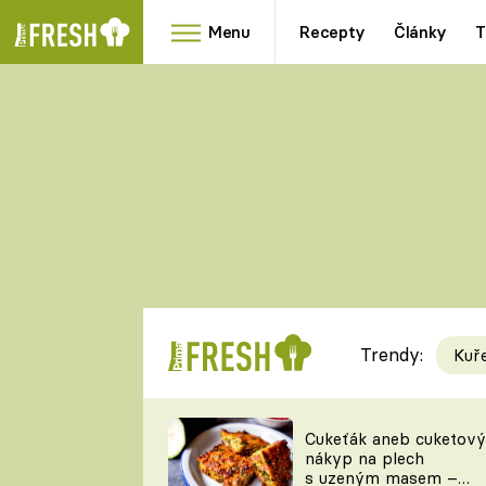
Menu
Recepty
Články
T
Oblíbené
Přílohy
recepty
HRANOLKY
HOUBY
KNEDLÍKY
DÝNĚ
KAŠE
RYCHLOVKY
Trendy:
Kuř
Populární
Videorecept
Cukeťák aneb cuketový
nákyp na plech
kuchaři
s uzeným masem –
TEĎ VAŘÍ ŠÉF!