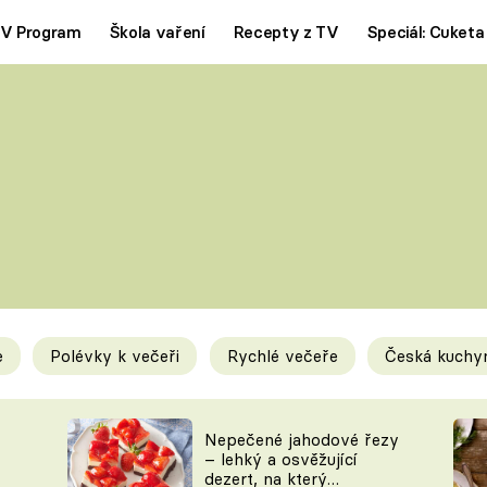
V Program
Škola vaření
Recepty z TV
Speciál: Cuketa
Polévky
Saláty
ČESKÁ KLASIKA
TĚSTOVIN
SILNÉ VÝVARY
SLADKÉ
KRÉMOVÉ
BEZMASÁ J
e
Polévky k večeři
Rychlé večeře
Česká kuchy
y
Tipy a triky
Novink
Nepečené jahodové řezy
– lehký a osvěžující
dezert, na který
KAM ZA JÍDLEM
BLOG