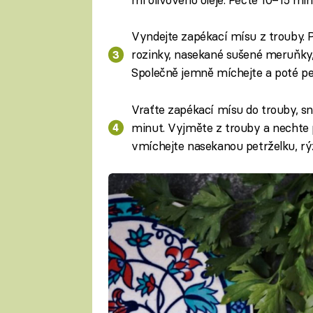
Vyndejte zapékací mísu z trouby. P
rozinky, nasekané sušené meruňky, p
Společně jemně míchejte a poté pe
Vraťte zapékací mísu do trouby, sn
minut. Vyjměte z trouby a nechte p
vmíchejte nasekanou petrželku, rýž