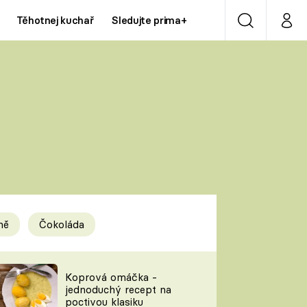
Těhotnej kuchař
Sledujte prima+
Vyhledávání
Můj p
Prima+
Y
CNN Prima NEWS
Prima ZOOM
ÍDLA
Prima LIVING
Prima Ženy
ně
Čokoláda
Prima LAJK
y
Koprová omáčka -
jednoduchý recept na
Sledujte nás
poctivou klasiku