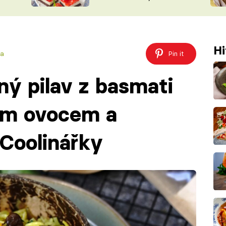
nepotřebujete troubu
ŠÉFREDAK
VYCHYTÁVKY
SOUTĚŽ FR
NA NÁKUPECH
ČASOPIS
Hi
ka
Pin it
ý pilav z basmati
ým ovocem a
Coolinářky