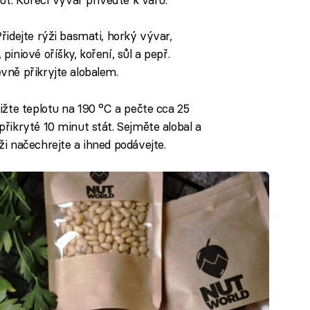
řidejte rýži basmati, horký vývar,
iniové oříšky, koření, sůl a pepř.
vně přikryjte alobalem.
ižte teplotu na 190 °C a pečte cca 25
řikryté 10 minut stát. Sejměte alobal a
i načechrejte a ihned podávejte.