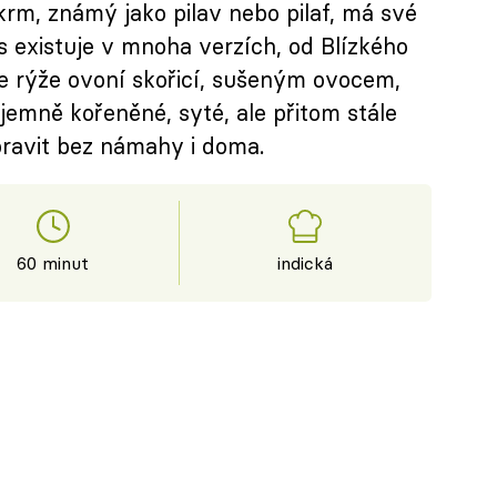
krm, známý jako pilav nebo pilaf, má své
 existuje v mnoha verzích, od Blízkého
se rýže ovoní skořicí, sušeným ovocem,
jemně kořeněné, syté, ale přitom stále
ipravit bez námahy i doma.
60 minut
indická