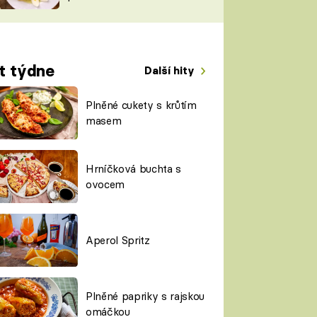
TORKY
ESH
t týdne
Další hity
Plněné cukety s krůtím
masem
Hrníčková buchta s
ovocem
Aperol Spritz
Plněné papriky s rajskou
omáčkou