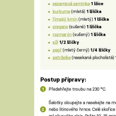
sezamová semínka
1 lžíce
kurkuma
(mletá)
1 lžička
římský kmín
(mletý)
1 lžička
oregano
(sušené)
1 lžička
rozmarýn
(sušený)
1 lžička
sůl
1/2 lžičky
pepř
(mletý černý)
1/4 lžičky
petrželka
(nasekaná plocholistá)
Postup přípravy:
Předehřejte troubu na 230 °C.
Šalotky oloupejte a nasekejte na m
nebo litinového hrnce. Celé skořice 
ml olivového oleje. Pečte 10–15 min