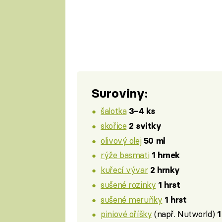
Suroviny:
šalotka
3–4 ks
skořice
2 svitky
olivový olej
50 ml
rýže basmati
1 hrnek
kuřecí vývar
2 hrnky
sušené rozinky
1 hrst
sušené meruňky
1 hrst
piniové oříšky
(např. Nutworld)
1