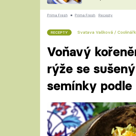
skvělý způsob, jak
ZDENĚK
zpracovat přerostlé
ČESKO NA TALÍŘI
cukety
POHLREICH
Prima Fresh
■
Prima Fresh
Recepty
KAROLÍNA,
JAROSLAV SAPÍK
DOMÁCÍ
Svatava Vašková / Coolinář
RECEPTY
KUCHAŘKA
KAROLÍNA
KAMBERSKÁ
Voňavý kořeněn
rýže se sušen
semínky podle 