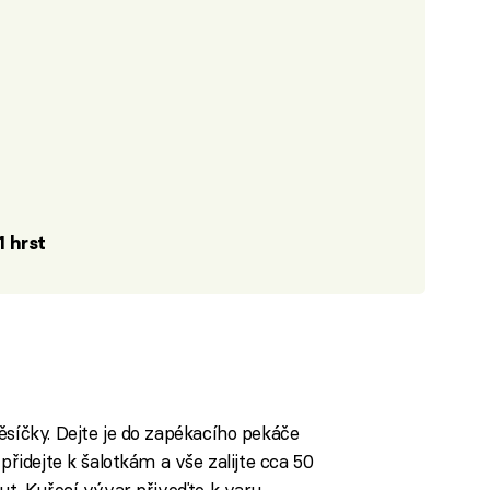
1 hrst
ěsíčky. Dejte je do zapékacího pekáče
přidejte k šalotkám a vše zalijte cca 50
ut. Kuřecí vývar přiveďte k varu.