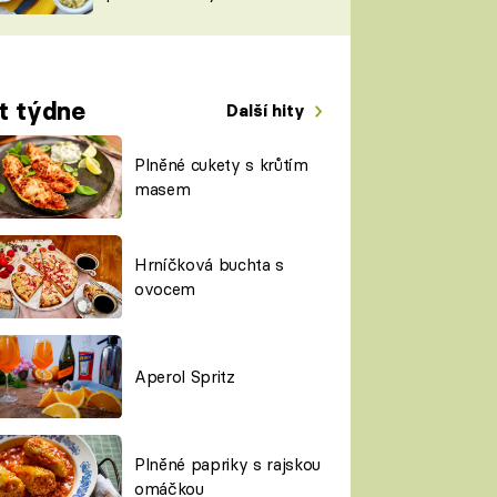
TORKY
ESH
t týdne
Další hity
Plněné cukety s krůtím
masem
Hrníčková buchta s
ovocem
Aperol Spritz
Plněné papriky s rajskou
omáčkou