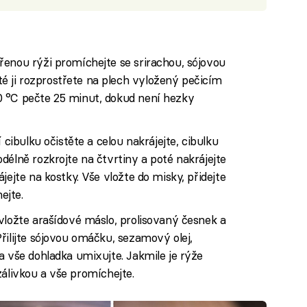
řenou rýži promíchejte se srirachou, sójovou
 ji rozprostřete na plech vyložený pečicím
 °C pečte 25 minut, dokud není hezky
 cibulku očistěte a celou nakrájejte, cibulku
délně rozkrojte na čtvrtiny a poté nakrájejte
jejte na kostky. Vše vložte do misky, přidejte
ejte.
vložte arašídové máslo, prolisovaný česnek a
řilijte sójovou omáčku, sezamový olej,
a vše dohladka umixujte. Jakmile je rýže
e zálivkou a vše promíchejte.