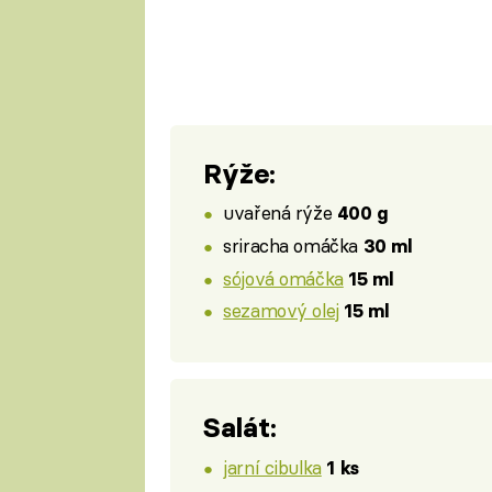
Rýže:
uvařená rýže
400 g
sriracha omáčka
30 ml
sójová omáčka
15 ml
sezamový olej
15 ml
Salát:
jarní cibulka
1 ks