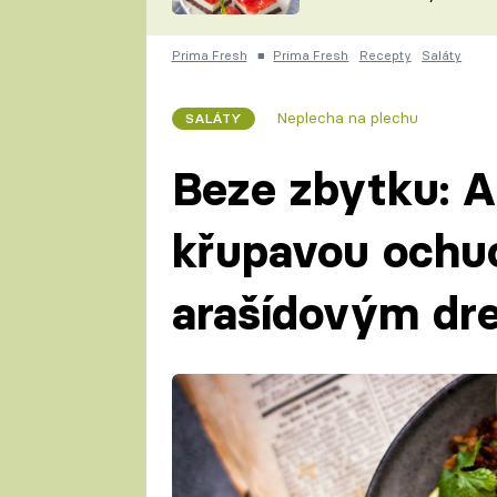
nepotřebujete troubu
ZDENĚK
ČESKO NA TALÍŘI
POHLREICH
Prima Fresh
■
Prima Fresh
Recepty
Saláty
KAROLÍNA,
JAROSLAV SAPÍK
DOMÁCÍ
Neplecha na plechu
SALÁTY
KUCHAŘKA
KAROLÍNA
KAMBERSKÁ
Beze zbytku: As
křupavou ochuc
arašídovým dr