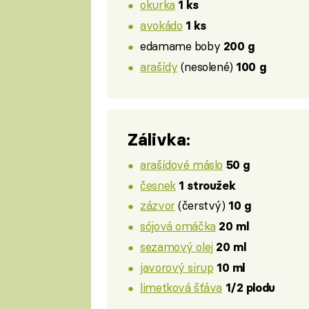
okurka
1 ks
avokádo
1 ks
edamame boby
200 g
arašídy
(nesolené)
100 g
Zálivka:
arašídové máslo
50 g
česnek
1 stroužek
zázvor
(čerstvý)
10 g
sójová omáčka
20 ml
sezamový olej
20 ml
javorový sirup
10 ml
limetková šťáva
1/2 plodu