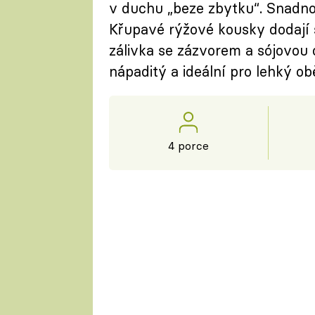
v duchu „beze zbytku“. Snadno v
Křupavé rýžové kousky dodají s
zálivka se zázvorem a sójovou 
nápaditý a ideální pro lehký ob
4 porce