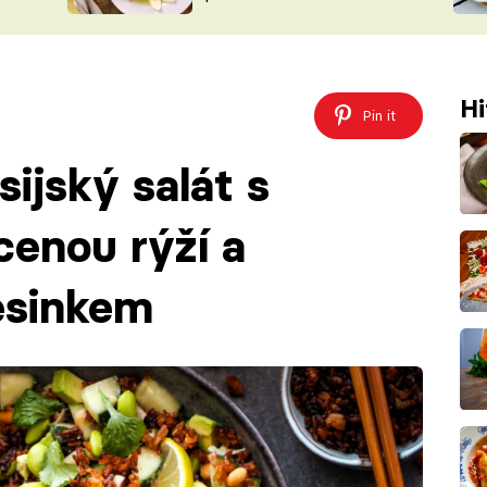
ŠÉFREDAK
VYCHYTÁVKY
SOUTĚŽ FR
NA NÁKUPECH
ČASOPIS
Hi
Pin it
ijský salát s
enou rýží a
esinkem