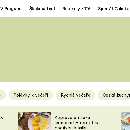
V Program
Škola vaření
Recepty z TV
Speciál: Cuketa
Polévky
Saláty
ČESKÁ KLASIKA
TĚSTOVIN
SILNÉ VÝVARY
SLADKÉ
KRÉMOVÉ
BEZMASÁ J
e
Polévky k večeři
Rychlé večeře
Česká kuchy
y
Tipy a triky
Novink
zy
Koprová omáčka -
jednoduchý recept na
poctivou klasiku
KAM ZA JÍDLEM
BLOG