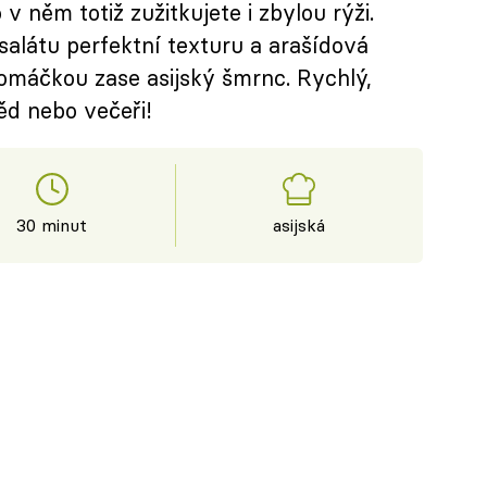
 něm totiž zužitkujete i zbylou rýži.
alátu perfektní texturu a arašídová
omáčkou zase asijský šmrnc. Rychlý,
ěd nebo večeři!
30 minut
asijská