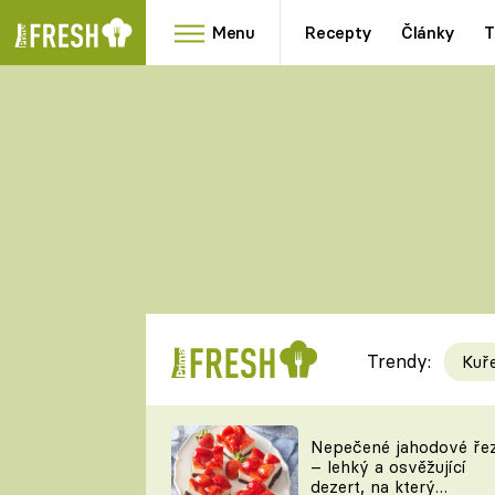
Menu
Recepty
Články
T
Oblíbené
Přílohy
recepty
HRANOLKY
HOUBY
KNEDLÍKY
DÝNĚ
KAŠE
RYCHLOVKY
Trendy:
Kuř
Populární
Videorecept
Nepečené jahodové ře
– lehký a osvěžující
kuchaři
dezert, na který
TEĎ VAŘÍ ŠÉF!