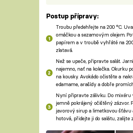
Postup přípravy:
Troubu předehřejte na 200 °C. Uva
omáčkou a sezamovým olejem. Poté
papírem a v troubě vyhřáté na 200
zlatavá.
Než se upeče, připravte salát. Jarní
najemno, nať na kolečka. Okurku po
na kousky. Avokádo očistěte a nakrá
edamame, arašídy a dobře promích
Nyní připravte zálivku. Do mixéru 
jemně pokrájený očištěný zázvor. P
javorový sirup a limetkovou šťávu 
hotová, přidejte ji do salátu, zalijt