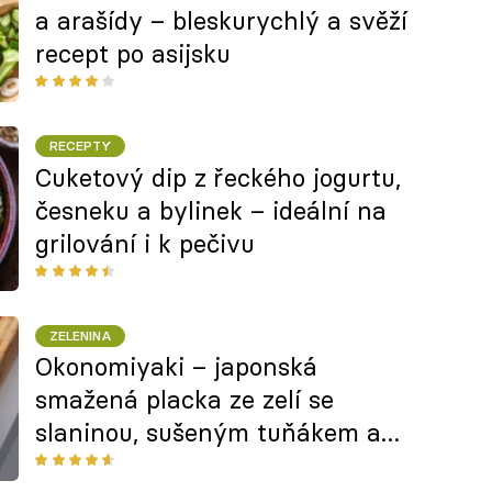
a arašídy – bleskurychlý a svěží
recept po asijsku
RECEPTY
Cuketový dip z řeckého jogurtu,
česneku a bylinek – ideální na
grilování i k pečivu
ZELENINA
Okonomiyaki – japonská
smažená placka ze zelí se
slaninou, sušeným tuňákem a
matcha majonézou podle Jany