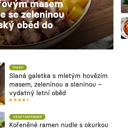
přovým masem
e se zeleninou
ský oběd do
MASO
Slaná galetka s mletým hovězím
masem, zeleninou a slaninou –
vydatný letní oběd
VEGETARIÁNSKÉ
Kořeněné ramen nudle s okurkou