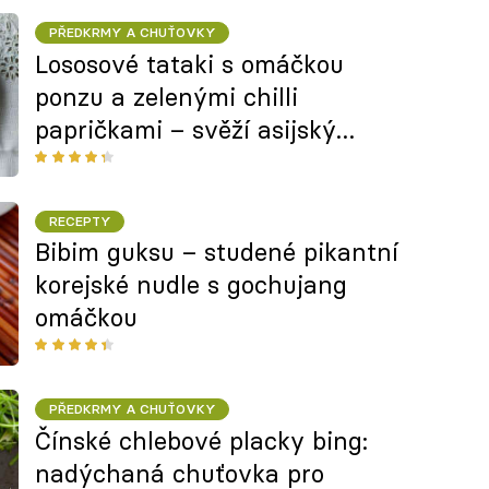
Králikové
PŘEDKRMY A CHUŤOVKY
Lososové tataki s omáčkou
ponzu a zelenými chilli
papričkami – svěží asijský
předkrm
RECEPTY
Bibim guksu – studené pikantní
korejské nudle s gochujang
omáčkou
PŘEDKRMY A CHUŤOVKY
Čínské chlebové placky bing:
nadýchaná chuťovka pro