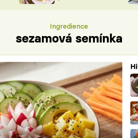
ŠÉFREDAK
VYCHYTÁVKY
SOUTĚŽ FR
NA NÁKUPECH
Ingredience
ČASOPIS
sezamová semínka
Hi