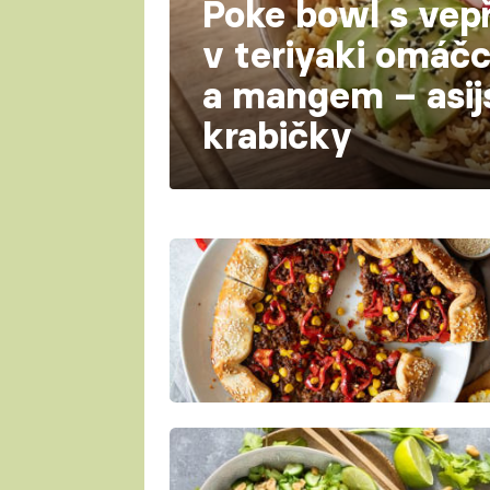
Poke bowl s ve
v teriyaki omáčc
a mangem – asij
krabičky