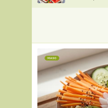
nepotřebujete troubu
ZDENĚK
ČESKO NA TALÍŘI
POHLREICH
KAROLÍNA,
JAROSLAV SAPÍK
DOMÁCÍ
KUCHAŘKA
KAROLÍNA
KAMBERSKÁ
MASO