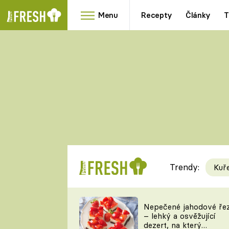
Menu
Recepty
Články
T
Oblíbené
Přílohy
recepty
HRANOLKY
HOUBY
KNEDLÍKY
DÝNĚ
KAŠE
RYCHLOVKY
Trendy:
Kuř
Populární
Videorecept
Nepečené jahodové ře
– lehký a osvěžující
kuchaři
dezert, na který
TEĎ VAŘÍ ŠÉF!