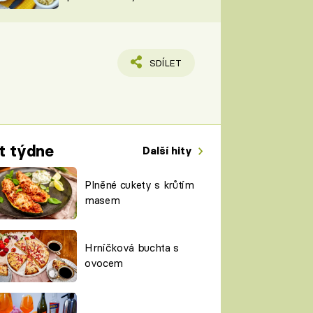
TORKY
ESH
SDÍLET
t týdne
Další hity
Plněné cukety s krůtím
masem
Hrníčková buchta s
ovocem