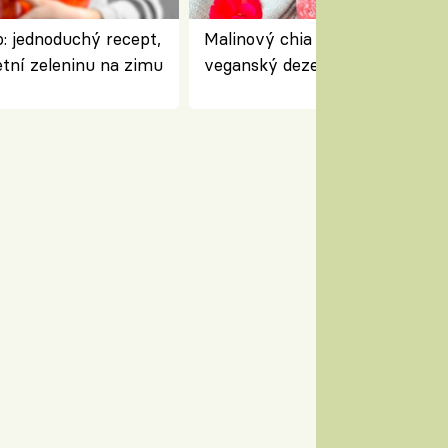
: jednoduchý recept,
Malinový chia pudink s kokose
etní zeleninu na zimu
veganský dezert plný ovoce a
ořechů