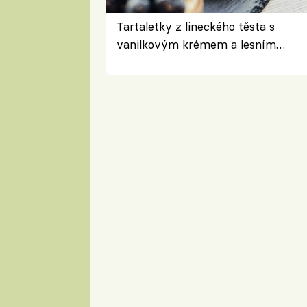
Tartaletky z lineckého těsta s
vanilkovým krémem a lesním
ovocem podle Bread Society