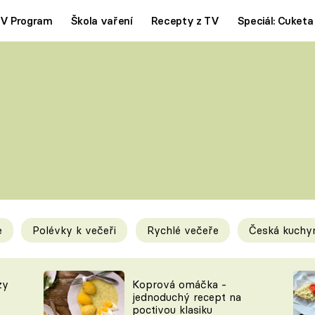
V Program
Škola vaření
Recepty z TV
Speciál: Cuketa
Polévky
Saláty
ČESKÁ KLASIKA
TĚSTOVIN
SILNÉ VÝVARY
SLADKÉ
KRÉMOVÉ
BEZMASÁ J
e
Polévky k večeři
Rychlé večeře
Česká kuchy
y
Tipy a triky
Novink
zy
Koprová omáčka -
jednoduchý recept na
poctivou klasiku
KAM ZA JÍDLEM
BLOG