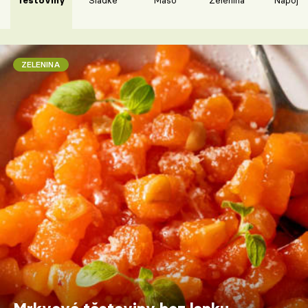
Těstoviny
Sladké
Maso
Zelenina
Nápoje
ZELENINA