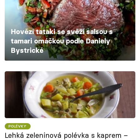
Škola vaření
Recepty z TV
Hovězí tataki se svěží salsou s
Speciál: Cuketa
tamari omáčkou podle Daniely
Bystrické
Těhotnej kuchař
Sledujte prima+
Přihlášení
Sledujte nás
POLÉVKY
Lehká zeleninová polévka s kaprem –