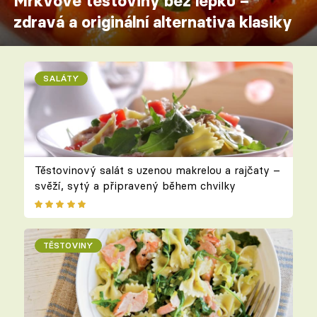
Mrkvové těstoviny bez lepku –
zdravá a originální alternativa klasiky
SALÁTY
Těstovinový salát s uzenou makrelou a rajčaty –
svěží, sytý a připravený během chvilky
TĚSTOVINY