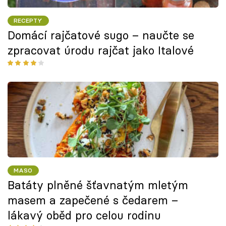
RECEPTY
Domácí rajčatové sugo – naučte se
zpracovat úrodu rajčat jako Italové
MASO
Batáty plněné šťavnatým mletým
masem a zapečené s čedarem –
lákavý oběd pro celou rodinu