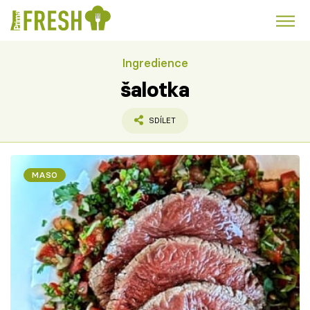
Ingredience
Kuře
Polévky k večeři
Rychlé večeře
Trendy:
šalotka
Česká kuchyně
Čokoláda
SDÍLET
MASO
Témata
Recepty
Články
TV Program