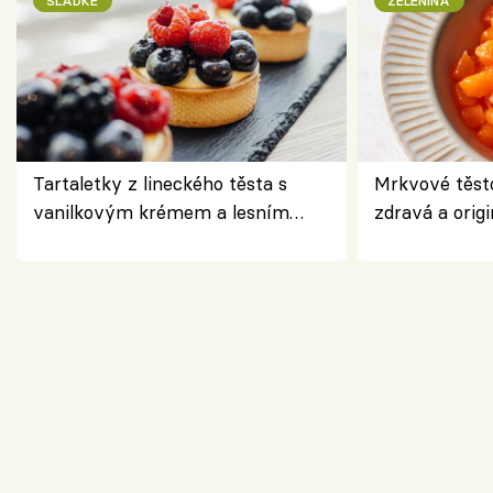
SLADKÉ
ZELENINA
Tartaletky z lineckého těsta s
Mrkvové těst
vanilkovým krémem a lesním
zdravá a origi
ovocem podle Bread Society
klasiky