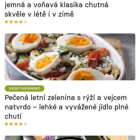
jemná a voňavá klasika chutná
skvěle v létě i v zimě
VEGETARIÁNSKÉ
Pečená letní zelenina s rýží a vejcem
natvrdo – lehké a vyvážené jídlo plné
chutí