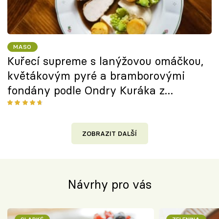
MASO
Kuřecí supreme s lanýžovou omáčkou,
květákovým pyré a bramborovými
fondány podle Ondry Kuráka z
restaurace Na Gruntu
ZOBRAZIT DALŠÍ
Návrhy pro vás