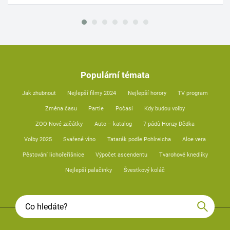
Populární témata
Jak zhubnout
Nejlepší filmy 2024
Nejlepší horory
TV program
Změna času
Partie
Počasí
Kdy budou volby
ZOO Nové začátky
Auto – katalog
7 pádů Honzy Dědka
Volby 2025
Svařené víno
Tatarák podle Pohlreicha
Aloe vera
Pěstování lichořeřišnice
Výpočet ascendentu
Tvarohové knedlíky
Nejlepší palačinky
Švestkový koláč