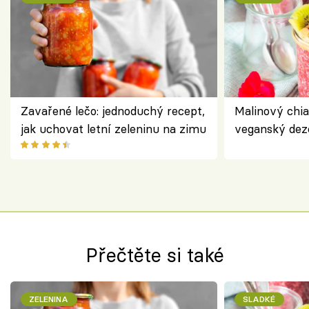
Zavařené lečo: jednoduchý recept,
Malinový chi
jak uchovat letní zeleninu na zimu
veganský dez
ořechů
Přečtěte si také
ZELENINA
SLADKÉ