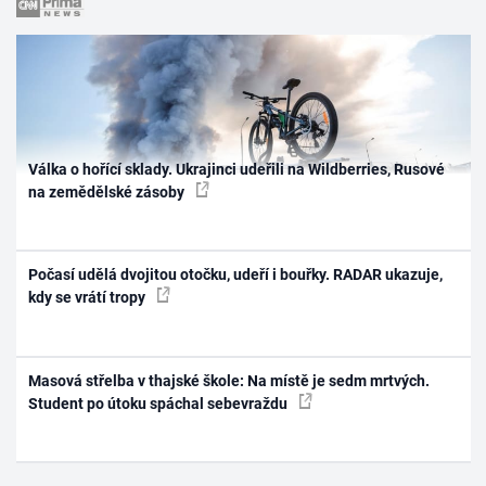
Válka o hořící sklady. Ukrajinci udeřili na Wildberries, Rusové
na zemědělské zásoby
Počasí udělá dvojitou otočku, udeří i bouřky. RADAR ukazuje,
kdy se vrátí tropy
Masová střelba v thajské škole: Na místě je sedm mrtvých.
Student po útoku spáchal sebevraždu