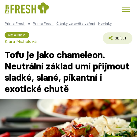
Prima Fresh
■
Prima Fresh
Články ze světa vaření
Novinky
Kuře
Polévky k večeři
Rychlé večeře
Trendy:
NOVINKY
SDÍLET
Klára Michalová
Česká kuchyně
Čokoláda
Tofu je jako chameleon.
Neutrální základ umí přijmout
sladké, slané, pikantní i
Témata
exotické chutě
Recepty
Články
TV Program