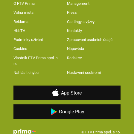
O FTV Prima
Management
Volná místa
Press
Reklama
Castingy a výzvy
HbbTV
Kontakty
Podmínky užívání
Zpracování osobních údajů
Cookies
Nápověda
Vlastník FTV Prima spol. s
Redakce
r.o.
Nahlásit chybu
Nastavení soukromí
App Store
Google Play
© FTV Prima spol. s r.o.