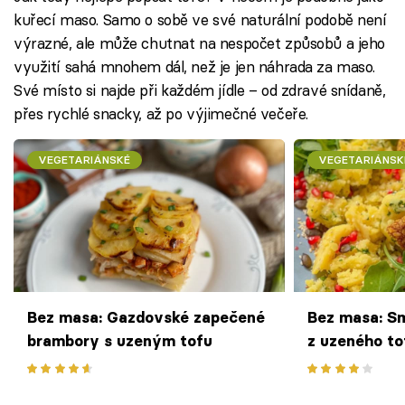
kuřecí maso. Samo o sobě ve své naturální podobě není
výrazné, ale může chutnat na nespočet způsobů a jeho
využití sahá mnohem dál, než je jen náhrada za maso.
Své místo si najde při každém jídle – od zdravé snídaně,
přes rychlé snacky, až po výjimečné večeře.
VEGETARIÁNSKÉ
VEGETARIÁNSK
Bez masa: Gazdovské zapečené
Bez masa: S
brambory s uzeným tofu
z uzeného to
skvělou chutí