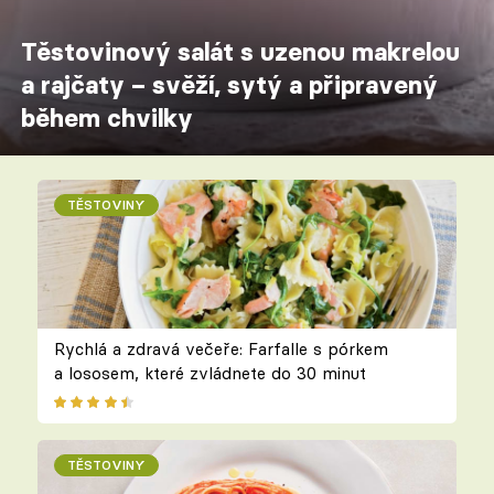
Těstovinový salát s uzenou makrelou
a rajčaty – svěží, sytý a připravený
během chvilky
TĚSTOVINY
Rychlá a zdravá večeře: Farfalle s pórkem
a lososem, které zvládnete do 30 minut
TĚSTOVINY