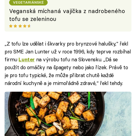
VEGETARIÁNSKÉ
Veganská míchaná vajíčka z nadrobeného
tofu se zeleninou
„Z tofu lze udělat i škvarky pro brynzové halušky,” řekl
pro SME Jan Lunter už v roce 1996, kdy teprve rozbíhal
firmu
na výrobu tofu na Slovensku. „Dá se
Lunter
použít do omáčky na špagety nebo jako řízek. Právě to
je pro tofu typické, že může přibrat chutě každé
národní kuchyně a je mimořádně zdravé,“ řekl tehdy.