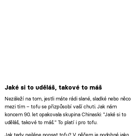
Jaké si to uděláš, takové to máš
Nezáleží na tom, jestli máte rádi slané, sladké nebo něco
mezi tím – tofu se přizpůsobí vaší chuti. Jak nám
koncem 90. let opakovala skupina Chinaski: "Jaké si to
uděláš, takové to máš." To platí i pro tofu.
Jak tedy nejlépe popsat tofu? V něčem je podobné jako