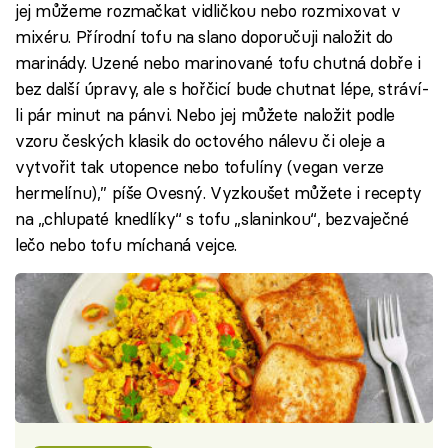
jej můžeme rozmačkat vidličkou nebo rozmixovat v
mixéru. Přírodní tofu na slano doporučuji naložit do
marinády. Uzené nebo marinované tofu chutná dobře i
bez další úpravy, ale s hořčicí bude chutnat lépe, stráví-
li pár minut na pánvi. Nebo jej můžete naložit podle
vzoru českých klasik do octového nálevu či oleje a
vytvořit tak utopence nebo tofulíny (vegan verze
hermelínu),” píše Ovesný. Vyzkoušet můžete i recepty
na „chlupaté knedlíky“ s tofu „slaninkou“, bezvaječné
lečo nebo tofu míchaná vejce.