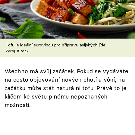
Škola vaření
Recepty z TV
Speciál: Cuketa
Tofu je ideální surovinou pro přípravu asijských jídel
Těhotnej kuchař
Zdroj: iStock
Sledujte prima+
Všechno má svůj začátek. Pokud se vydáváte
na cestu objevování nových chutí a vůní, na
Přihlášení
začátku může stát naturální tofu. Právě to je
klíčem ke světu plnému nepoznaných
možností.
Sledujte nás