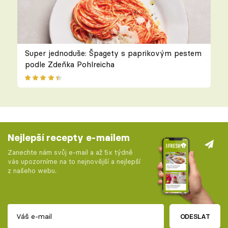
Super jednoduše: Špagety s paprikovým pestem
podle Zdeňka Pohlreicha
Nejlepší recepty e-mailem
Zanechte nám svůj e-mail a až 5x týdně
vás upozorníme na to nejnovější a nejlepší
z našeho webu.
ODESLAT