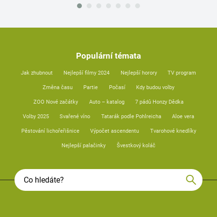
Populární témata
Jak zhubnout
Nejlepší filmy 2024
Nejlepší horory
TV program
Změna času
Partie
Počasí
Kdy budou volby
ZOO Nové začátky
Auto – katalog
7 pádů Honzy Dědka
Volby 2025
Svařené víno
Tatarák podle Pohlreicha
Aloe vera
Pěstování lichořeřišnice
Výpočet ascendentu
Tvarohové knedlíky
Nejlepší palačinky
Švestkový koláč