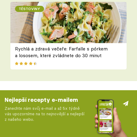
TĚSTOVINY
Rychlá a zdravá večeře: Farfalle s pórkem
a lososem, které zvládnete do 30 minut
Nejlepší recepty e-mailem
Zanechte nám svůj e-mail a až 5x týdně
vás upozorníme na to nejnovější a nejlepší
z našeho webu.