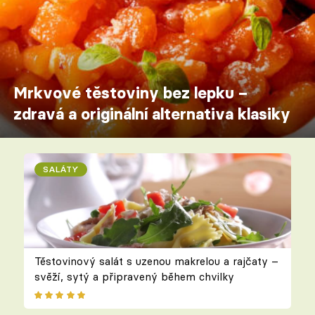
Mrkvové těstoviny bez lepku –
zdravá a originální alternativa klasiky
SALÁTY
Těstovinový salát s uzenou makrelou a rajčaty –
svěží, sytý a připravený během chvilky