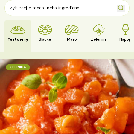
Těstoviny
Sladké
Maso
Zelenina
Nápoje
ZELENINA