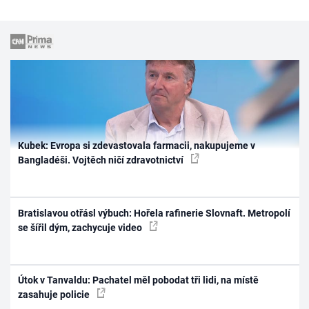
Kubek: Evropa si zdevastovala farmacii, nakupujeme v
Bangladéši. Vojtěch ničí zdravotnictví
Bratislavou otřásl výbuch: Hořela rafinerie Slovnaft. Metropolí
se šířil dým, zachycuje video
Útok v Tanvaldu: Pachatel měl pobodat tři lidi, na místě
zasahuje policie