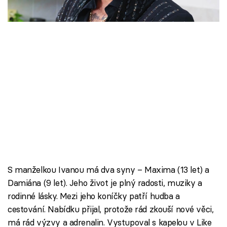
Škola vaření
Recepty z TV
Speciál: Cuketa
Těhotnej kuchař
Sledujte prima+
Přihlášení
S manželkou Ivanou má dva syny – Maxima (13 let) a
Sledujte nás
Damiána (9 let). Jeho život je plný radosti, muziky a
rodinné lásky. Mezi jeho koníčky patří hudba a
cestování. Nabídku přijal, protože rád zkouší nové věci,
má rád výzvy a adrenalin. Vystupoval s kapelou v Like