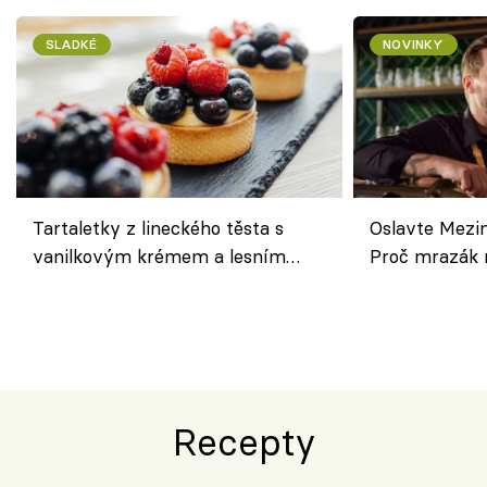
SLADKÉ
NOVINKY
Tartaletky z lineckého těsta s
Oslavte Mezin
vanilkovým krémem a lesním
Proč mrazák n
ovocem podle Bread Society
horku vsadit 
Recepty