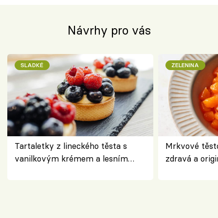
Návrhy pro vás
SLADKÉ
ZELENINA
Tartaletky z lineckého těsta s
Mrkvové těst
vanilkovým krémem a lesním
zdravá a origi
ovocem podle Bread Society
klasiky