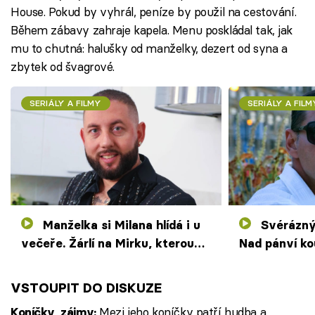
House. Pokud by vyhrál, peníze by použil na cestování.
Během zábavy zahraje kapela. Menu poskládal tak, jak
mu to chutná: halušky od manželky, dezert od syna a
zbytek od švagrové.
SERIÁLY A FILMY
SERIÁLY A FILM
Manželka si Milana hlídá i u
Svérázný Julius vaří na lodi.
večeře. Žárlí na Mirku, kterou
Nad pánví ko
viděl v prádle
lusknutím pr
VSTOUPIT DO DISKUZE
Mezi jeho koníčky patří hudba a
Koníčky, zájmy: