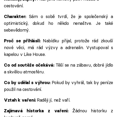
cestování.
Sám o sobě tvrdí, že je společenský a
Charakter:
optimistický, dokud ho někdo nenaštve. Je také
sebevědomý.
Nabídku přijal, protože rád zkouší
Proč se přihlásil:
nové věci, má rád výzvy a adrenalin. Vystupoval s
kapelou v Like House.
Těší se na zábavu, dobré jídlo
Co od soutěže očekává:
a skvělou atmosféru.
Pokud by vyhrál, tak by peníze
Co by udělal s výhrou:
použil na cestování.
Raději jí, než vaří.
Vztah k vaření:
Žádnou historku z
Zajímavá historka z vaření: