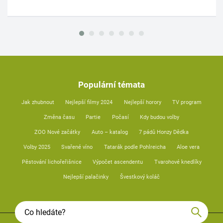
Populární témata
Jak zhubnout
Nejlepší filmy 2024
Nejlepší horory
TV program
Změna času
Partie
Počasí
Kdy budou volby
ZOO Nové začátky
Auto – katalog
7 pádů Honzy Dědka
Volby 2025
Svařené víno
Tatarák podle Pohlreicha
Aloe vera
Pěstování lichořeřišnice
Výpočet ascendentu
Tvarohové knedlíky
Nejlepší palačinky
Švestkový koláč