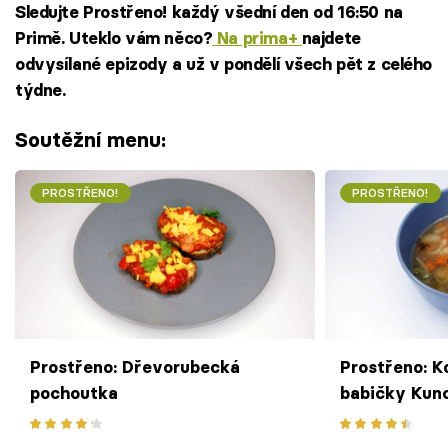
Sledujte Prostřeno! každý všední den od 16:50 na
Primě. Uteklo vám něco?
Na prima+
najdete
odvysílané epizody a už v pondělí všech pět z celého
týdne.
Soutěžní menu:
PROSTŘENO!
PROSTŘENO!
Prostřeno: Dřevorubecká
Prostřeno: K
pochoutka
babičky Kun