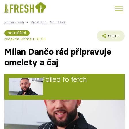
Prima Fresh
■
Prostřeno!
Soutěžící
Kuře
Polévky k večeři
Rychlé večeře
Trendy:
SOUTĚŽÍCÍ
SDÍLET
redakce Prima FRESH
Česká kuchyně
Čokoláda
Milan Dančo rád připravuje
omelety a čaj
Témata
Failed to fetch
Recepty
Články
Milan (37) má středoškolské vzdělání a je
TV Program
správcem městské čtvrti.