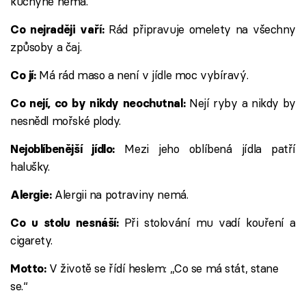
kuchyně nemá.
Rád připravuje omelety na všechny
Co nejraději vaří:
způsoby a čaj.
Má rád maso a není v jídle moc vybíravý.
Co jí:
Nejí ryby a nikdy by
Co nejí, co by nikdy neochutnal:
nesnědl mořské plody.
Mezi jeho oblíbená jídla patří
Nejoblíbenější jídlo:
halušky.
Alergii na potraviny nemá.
Alergie:
Při stolování mu vadí kouření a
Co u stolu nesnáší:
cigarety.
V životě se řídí heslem: „Co se má stát, stane
Motto:
se.“