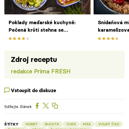
Poklady maďarské kuchyně:
Snídaňová mi
Pečená krůtí stehna se
karamelizov
švestkovým zelím
řeckým jogu
Zdroj receptu
redakce Prima FRESH
Vstoupit do diskuze
Sdílejte článek
ŠTÍTKY
HOBBY
BUCHTA
CUKR
MÁK
VOLNÝ ČAS