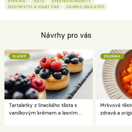
ŠVESTKA
TĚSTO
ŠVESTKOVÉ RECEPTY
ŽIVOTNÍ STYL A VOLNÝ ČAS
ZÁJEM O JÍDLO A PITÍ
Návrhy pro vás
SLADKÉ
ZELENINA
Tartaletky z lineckého těsta s
Mrkvové těst
vanilkovým krémem a lesním
zdravá a origi
ovocem podle Bread Society
klasiky