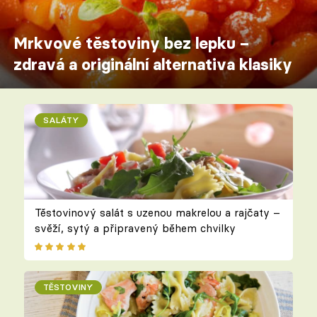
Mrkvové těstoviny bez lepku –
zdravá a originální alternativa klasiky
SALÁTY
Těstovinový salát s uzenou makrelou a rajčaty –
svěží, sytý a připravený během chvilky
TĚSTOVINY