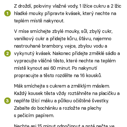
Z droždí, poloviny vlažné vody, 1 lžíce cukru a 2 lžic
hladké mouky připravte kvásek, který nechte na
teplém místě nakynout.
V míse smíchejte zbylé mouky, sůl, zbylý cukr,
vanilkový cukr a přidejte kůru, šťávu, najemno
nastrouhané brambory, vejce, zbylou vodu a
vykynutý kvásek. Nakonec přidejte změklé sádlo a
vypracujte vláčné těsto, které nechte na teplém
místě kynout asi 60 minut. Po nakynutí
propracujte a těsto rozdělte na 16 kousků.
Mák smíchejte s cukrem a změklým máslem.
Každý kousek těsta vždy roztáhněte na placičku a
naplňte lžící máku a půlkou očištěné švestky.
Zabalte do bochánku a rozložte na plechy
s pečicím papírem.
Nechte asi 15 minut odpočinout a poté pečte ve