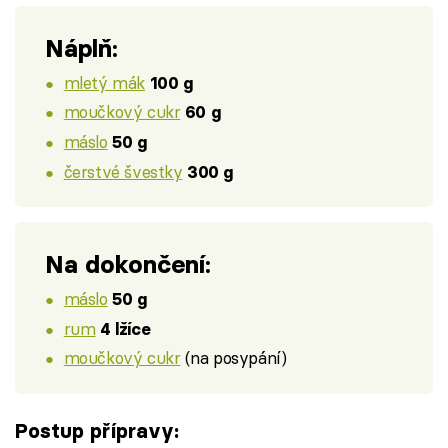
Náplň:
mletý mák
100 g
moučkový cukr
60 g
máslo
50 g
čerstvé švestky
300 g
Na dokončení:
máslo
50 g
rum
4 lžíce
moučkový cukr
(na posypání)
Postup přípravy: