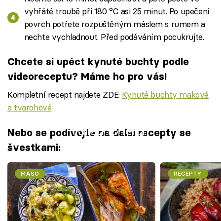
vyhřáté troubě při 180 °C asi 25 minut. Po upečení
povrch potřete rozpuštěným máslem s rumem a
nechte vychladnout. Před podáváním pocukrujte.
Chcete si upéct kynuté buchty podle
videoreceptu? Máme ho pro vás!
Kompletní recept najdete ZDE:
Kynuté buchty makové
a tvarohové
Failed to fetch
Nebo se podívejte na další recepty se
švestkami:
MASO
RECEPTY