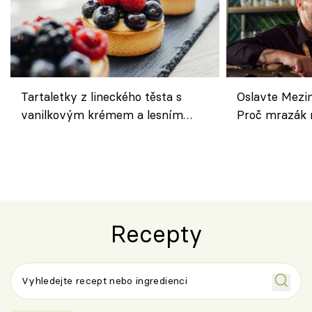
Tartaletky z lineckého těsta s
Oslavte Mezin
vanilkovým krémem a lesním
Proč mrazák n
ovocem podle Bread Society
horku vsadit 
Recepty