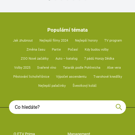
Populární témata
Jak zhubnout
Nejlepší filmy 2024
Nejlepší horory
TV program
Změna času
Partie
Počasí
Kdy budou volby
ZOO Nové začátky
Auto – katalog
7 pádů Honzy Dědka
Volby 2025
Svařené víno
Tatarák podle Pohlreicha
Aloe vera
Pěstování lichořeřišnice
Výpočet ascendentu
Tvarohové knedlíky
Nejlepší palačinky
Švestkový koláč
O FTV Prima
Management