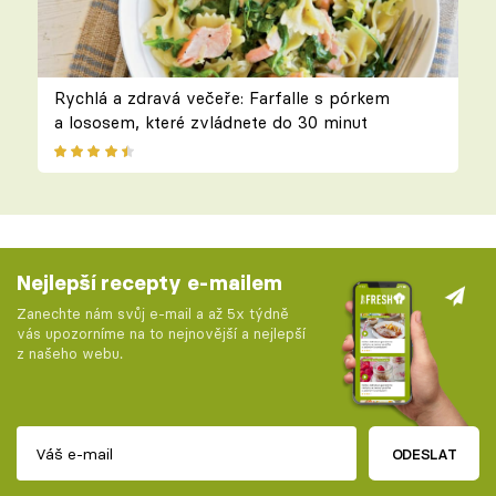
Rychlá a zdravá večeře: Farfalle s pórkem
a lososem, které zvládnete do 30 minut
Nejlepší recepty e-mailem
Zanechte nám svůj e-mail a až 5x týdně
vás upozorníme na to nejnovější a nejlepší
z našeho webu.
ODESLAT