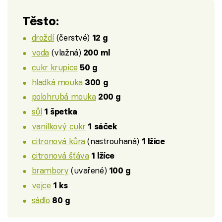
Těsto:
droždí
(čerstvé)
12 g
voda
(vlažná)
200 ml
cukr krupice
50 g
hladká mouka
300 g
polohrubá mouka
200 g
sůl
1 špetka
vanilkový cukr
1 sáček
citronová kůra
(nastrouhaná)
1 lžíce
citronová šťáva
1 lžíce
brambory
(uvařené)
100 g
vejce
1 ks
sádlo
80 g