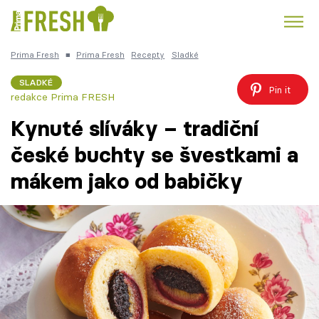
Prima Fresh
■
Prima Fresh
Recepty
Sladké
Kuře
Polévky k večeři
Rychlé večeře
Trendy:
SLADKÉ
Pin it
redakce Prima FRESH
Česká kuchyně
Čokoláda
Kynuté slíváky – tradiční
české buchty se švestkami a
mákem jako od babičky
Témata
Recepty
Články
TV Program