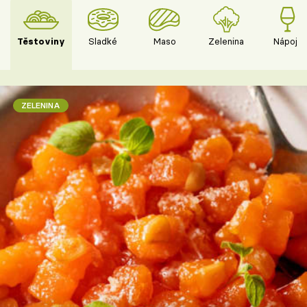
Těstoviny
Sladké
Maso
Zelenina
Nápoje
ZELENINA