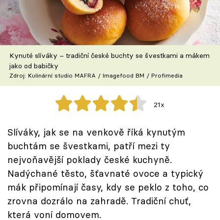
Škola vaření
Recepty z TV
Kynuté slíváky – tradiční české buchty se švestkami a mákem
Speciál: Cuketa
jako od babičky
Zdroj: Kulinární studio MAFRA / Imagefood BM / Profimedia
Těhotnej kuchař
21x
Sledujte prima+
Slíváky, jak se na venkově říká kynutým
Přihlášení
buchtám se švestkami, patří mezi ty
nejvoňavější poklady české kuchyně.
Nadýchané těsto, šťavnaté ovoce a typický
Sledujte nás
mák připomínají časy, kdy se peklo z toho, co
zrovna dozrálo na zahradě. Tradiční chuť,
která voní domovem.