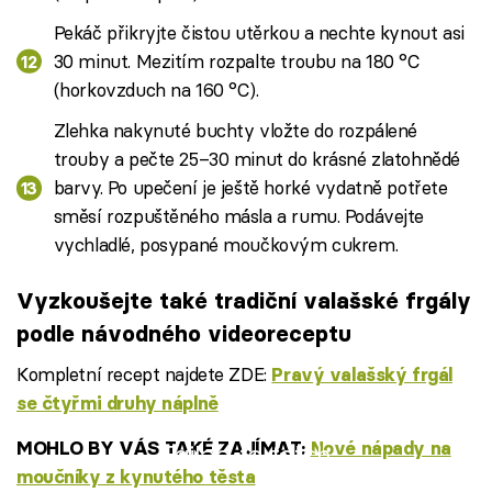
Pekáč přikryjte čistou utěrkou a nechte kynout asi
30 minut. Mezitím rozpalte troubu na 180 °C
(horkovzduch na 160 °C).
Zlehka nakynuté buchty vložte do rozpálené
trouby a pečte 25–30 minut do krásné zlatohnědé
barvy. Po upečení je ještě horké vydatně potřete
směsí rozpuštěného másla a rumu. Podávejte
vychladlé, posypané moučkovým cukrem.
Vyzkoušejte také tradiční valašské frgály
podle návodného videoreceptu
Kompletní recept najdete ZDE:
Pravý valašský frgál
se čtyřmi druhy náplně
MOHLO BY VÁS TAKÉ ZAJÍMAT:
Nové nápady na
Failed to fetch
moučníky z kynutého těsta