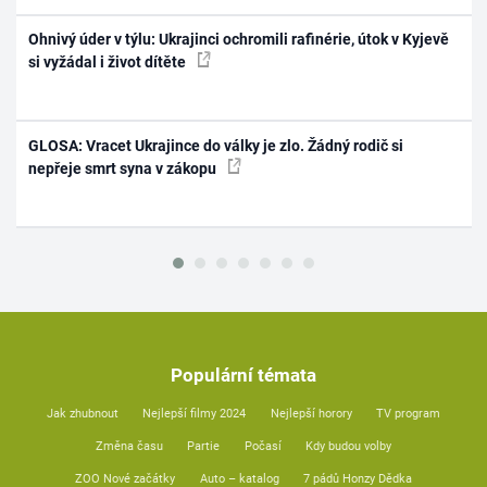
Ohnivý úder v týlu: Ukrajinci ochromili rafinérie, útok v Kyjevě
si vyžádal i život dítěte
GLOSA: Vracet Ukrajince do války je zlo. Žádný rodič si
nepřeje smrt syna v zákopu
Populární témata
Jak zhubnout
Nejlepší filmy 2024
Nejlepší horory
TV program
Změna času
Partie
Počasí
Kdy budou volby
ZOO Nové začátky
Auto – katalog
7 pádů Honzy Dědka