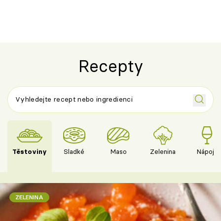
Recepty
Těstoviny
Sladké
Maso
Zelenina
Nápoje
ZELENINA