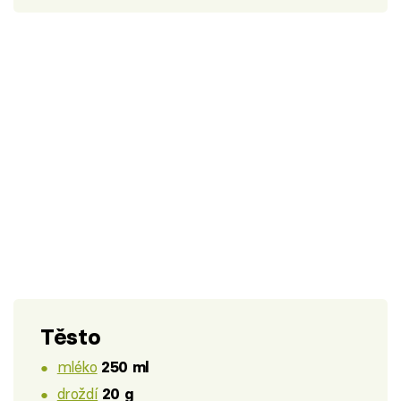
Těsto
mléko
250 ml
droždí
20 g