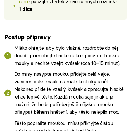
rum
(použijte zbytek z namočených rozinek)
1 lžíce
Failed to fetch
Postup přípravy
Mléko ohřejte, aby bylo vlažné, rozdrobte do něj
droždí, přimíchejte lžičku cukru, posypte troškou
mouky a nechte vzejít kvásek (cca 10–15 minut).
Do mísy nasypte mouku, přidejte celá vejce,
všechen cukr, máslo na malé kostičky a sůl.
Nakonec přidejte vzešlý kvásek a zpracujte hladké,
lehce lepivé těsto. Každá mouka saje jinak a je
možné, že bude potřeba ještě nějakou mouku
přisypat během hnětení, aby těsto nelepilo moc.
Těsto poprašte moukou, mísu přikryjte čistou
utěrkou a nechte kynout, dokud těsto