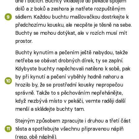
dně i bocích. Buchty vkládejte do pekáče spojem
dolů a z boků a zeshora je natřete rozpuštěným
sádlem. Každou buchtu mašlovačkou dostrkejte k
předchozímu kousku, ale necpěte je těsně na sebe.
Buchty se mohou dotýkat, ale v rozích musí mít
prostor.
Buchty kynutím a pečením ještě nabydou, takže
netřeba se obávat drobných dírek, ty se zaplní.
Kdybyste buchty napěchovali natěsno k sobě, pak
by při kynutí a pečení vyběhly hodně nahoru a
hrozilo by, že se prostřední kousky nepropečou
správně. Takže to s pěchováním nepřehánějte,
když nezbývá místo v pekáči, vemte raději další
menší a skládejte buchty tam.
Stejným způsobem zpracujte i druhou a třetí část
těsta a spotřebujte všechnu připravenou náplň
(resp. obě náplně).