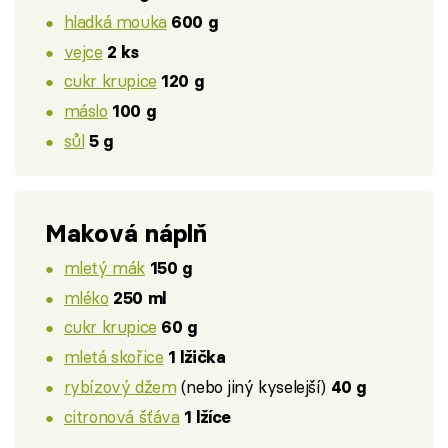
hladká mouka
600 g
vejce
2 ks
cukr krupice
120 g
máslo
100 g
sůl
5 g
Maková náplň
mletý mák
150 g
mléko
250 ml
cukr krupice
60 g
mletá skořice
1 lžička
rybízový džem
(nebo jiný kyselejší)
40 g
citronová šťáva
1 lžíce