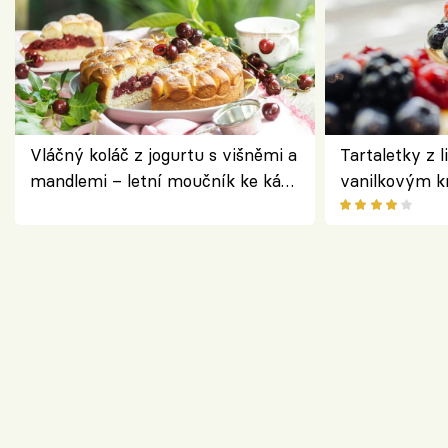
Vláčný koláč z jogurtu s višněmi a
Tartaletky z l
mandlemi – letní moučník ke kávě
vanilkovým k
i na oslavu
ovocem podle