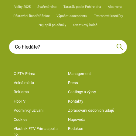
Volby 2025
Svařené víno
Tatarák podle Pohlreicha
Aloe vera
Pěstování lichořeřišnice
Výpočet ascendentu
Tvarohové knedlíky
Nejlepší palačinky
Švestkový koláč
O FTV Prima
Management
Volná místa
Press
Reklama
Castingy a výzvy
HbbTV
Kontakty
Podmínky užívání
Zpracování osobních údajů
Cookies
Nápověda
Vlastník FTV Prima spol. s
Redakce
r.o.