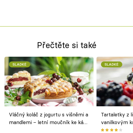
Přečtěte si také
SLADKÉ
SLADKÉ
Vláčný koláč z jogurtu s višněmi a
Tartaletky z l
mandlemi – letní moučník ke kávě
vanilkovým k
i na oslavu
ovocem podle