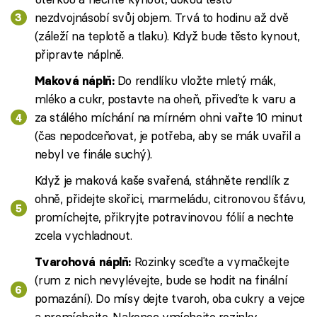
nezdvojnásobí svůj objem. Trvá to hodinu až dvě
(záleží na teplotě a tlaku). Když bude těsto kynout,
připravte náplně.
Do rendlíku vložte mletý mák,
Maková náplň:
mléko a cukr, postavte na oheň, přiveďte k varu a
za stálého míchání na mírném ohni vařte 10 minut
(čas nepodceňovat, je potřeba, aby se mák uvařil a
nebyl ve finále suchý).
Když je maková kaše svařená, stáhněte rendlík z
ohně, přidejte skořici, marmeládu, citronovou šťávu,
promíchejte, přikryjte potravinovou fólií a nechte
zcela vychladnout.
Rozinky sceďte a vymačkejte
Tvarohová náplň:
(rum z nich nevylévejte, bude se hodit na finální
pomazání). Do mísy dejte tvaroh, oba cukry a vejce
a promíchejte. Nakonec vmíchejte rozinky.