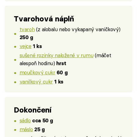
Tvarohová náplň
tvaroh
(z alobalu nebo vykapaný vaničkový)
250 g
vejce
1 ks
sušené rozinky naložené v rumu
(máčet
alespoň hodinu)
hrst
moučkový cukr
60 g
vanilkový cukr
1 ks
Dokončení
sádlo
cca 50 g
máslo
25 g