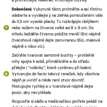
Vykynuté těsto prohněťte a asi třetinu
Dokončení:
odeberte a vyválejte ji na zlehka pomoučeném vále
do 0,5 cm vysoké placky. Tu rozkrájejte rádýlkem
nebo nožem na čtverce velké asi 8 x 8 cm. Do
středu každého čtverce položte menší lžíci náplně
(tvarohové náplně dejte zarovnanou lžíci, makové
náplně o něco víc).
Začněte tvarovat samotné buchty – protilehlé
rohy spojte k sobě, přimáčkněte a do středu
přidejte i "volánky", které vzniknou při balení.
Vytvarujte de facto takový raneček, kdy všechna
náplň je uvnitř a nikde není otvor dovnitř.
Postupujte rychleji a u tvarohové náplně dejte
pozor, aby nevytékala.
Rozpusťte si sádlo a mašlovačkou potřete pekáč na