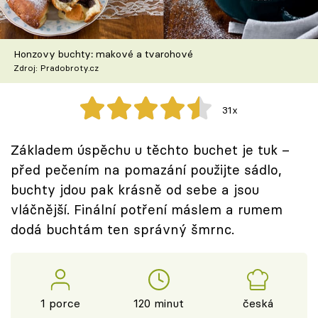
Škola vaření
Recepty z TV
Honzovy buchty: makové a tvarohové
Zdroj: Pradobroty.cz
Speciál: Cuketa
31x
Těhotnej kuchař
Základem úspěchu u těchto buchet je tuk –
Sledujte prima+
před pečením na pomazání použijte sádlo,
buchty jdou pak krásně od sebe a jsou
Přihlášení
vláčnější. Finální potření máslem a rumem
dodá buchtám ten správný šmrnc.
Sledujte nás
1 porce
120 minut
česká