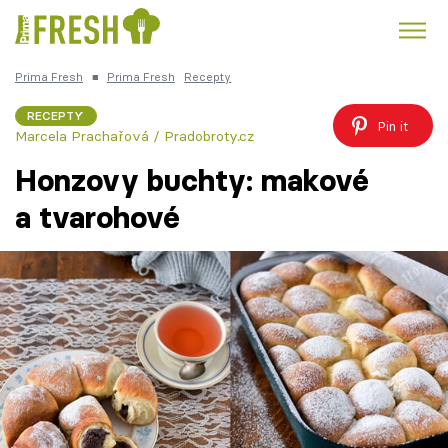
Prima Fresh
■
Prima Fresh
Recepty
Kuře
Polévky k večeři
Rychlé večeře
Trendy:
RECEPTY
Pin it
Marcela Prachařová / Pradobroty.cz
Česká kuchyně
Čokoláda
Honzovy buchty: makové
a tvarohové
Témata
Recepty
Články
TV Program