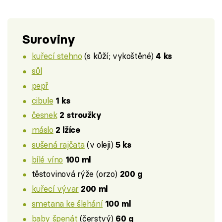
Suroviny
kuřecí stehno
(s kůží; vykoštěné)
4 ks
sůl
pepř
cibule
1 ks
česnek
2 stroužky
máslo
2 lžíce
sušená rajčata
(v oleji)
5 ks
bílé víno
100 ml
těstovinová rýže (orzo)
200 g
kuřecí vývar
200 ml
smetana ke šlehání
100 ml
baby špenát
(čerstvý)
60 g