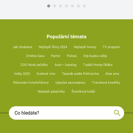
Populární témata
Jak zhubnout
Nejlepší filmy 2024
Nejlepší horory
TV program
Změna času
Partie
Počasí
Kdy budou volby
ZOO Nové začátky
Auto – katalog
7 pádů Honzy Dědka
Volby 2025
Svařené víno
Tatarák podle Pohlreicha
Aloe vera
Pěstování lichořeřišnice
Výpočet ascendentu
Tvarohové knedlíky
Nejlepší palačinky
Švestkový koláč