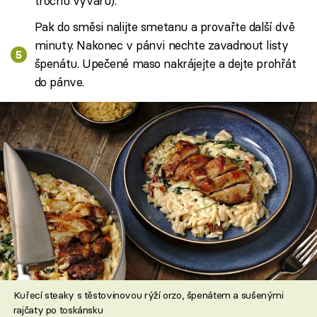
trochu vývaru).
Pak do směsi nalijte smetanu a provařte další dvě
minuty. Nakonec v pánvi nechte zavadnout listy
špenátu. Upečené maso nakrájejte a dejte prohřát
do pánve.
Kuřecí steaky s těstovinovou rýží orzo, špenátem a sušenými
rajčaty po toskánsku