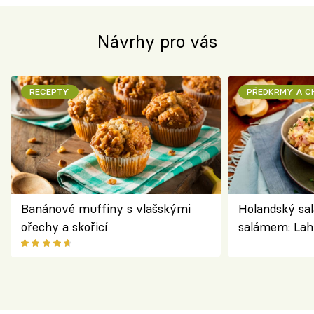
Návrhy pro vás
RECEPTY
PŘEDKRMY A 
Banánové muffiny s vlašskými
Holandský sal
ořechy a skořicí
salámem: Lah
klasika, která
jako dřív