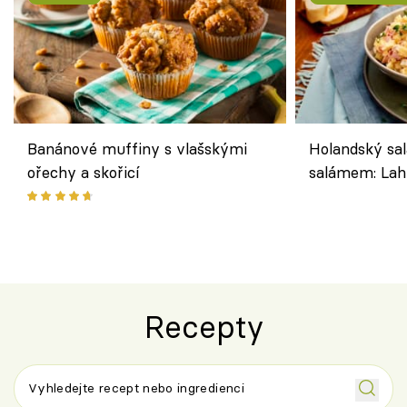
Banánové muffiny s vlašskými
Holandský sal
ořechy a skořicí
salámem: Lah
klasika, která
jako dřív
Recepty