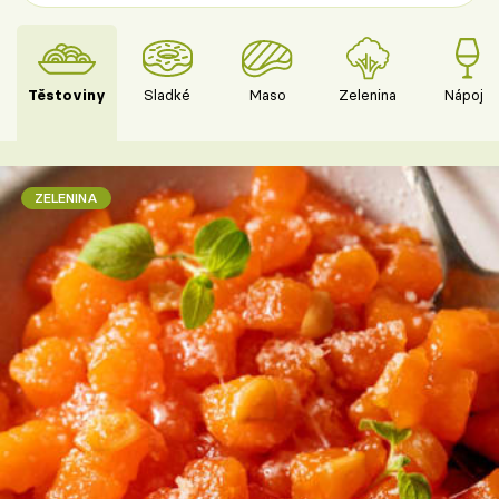
Těstoviny
Sladké
Maso
Zelenina
Nápoje
ZELENINA