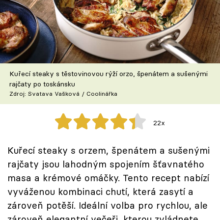
Škola vaření
Recepty z TV
Speciál: Cuketa
Kuřecí steaky s těstovinovou rýží orzo, špenátem a sušenými
Těhotnej kuchař
rajčaty po toskánsku
Zdroj: Svatava Vašková / Coolinářka
Sledujte prima+
22x
Přihlášení
Kuřecí steaky s orzem, špenátem a sušenými
rajčaty jsou lahodným spojením šťavnatého
Sledujte nás
masa a krémové omáčky. Tento recept nabízí
vyváženou kombinaci chutí, která zasytí a
zároveň potěší. Ideální volba pro rychlou, ale
zároveň elegantní večeři, kterou zvládnete