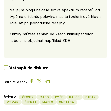
Na jejím blogu najdete široké spektrum receptů: od
typů na snídaně, polévky, masitá i zeleninová hlavní
jídla, až po jednoduché recepty.
Knížky můžete sehnat ve všech knihkupectvích
nebo si je objednat například
ZDE
.
Vstoupit do diskuze
Sdílejte článek
ŠTÍTKY
ČESNEK
MASO
RÝŽE
RAJČE
STEAK
VÝVAR
ŠPENÁT
MÁSLO
SMETANA