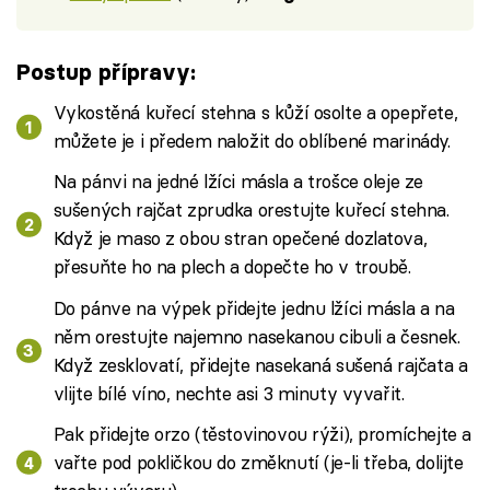
Postup přípravy:
Vykostěná kuřecí stehna s kůží osolte a opepřete,
můžete je i předem naložit do oblíbené marinády.
Na pánvi na jedné lžíci másla a trošce oleje ze
sušených rajčat zprudka orestujte kuřecí stehna.
Když je maso z obou stran opečené dozlatova,
přesuňte ho na plech a dopečte ho v troubě.
Do pánve na výpek přidejte jednu lžíci másla a na
něm orestujte najemno nasekanou cibuli a česnek.
Když zesklovatí, přidejte nasekaná sušená rajčata a
vlijte bílé víno, nechte asi 3 minuty vyvařit.
Pak přidejte orzo (těstovinovou rýži), promíchejte a
vařte pod pokličkou do změknutí (je-li třeba, dolijte