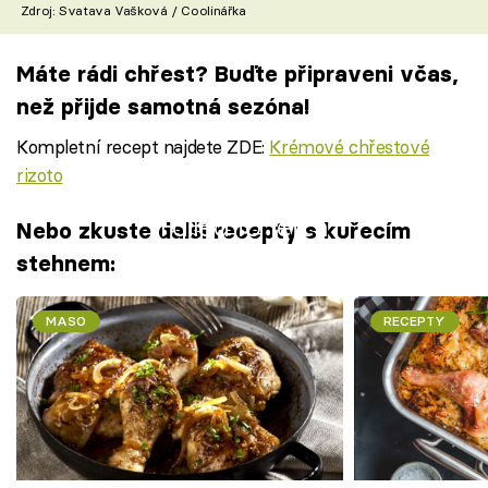
Zdroj: Svatava Vašková / Coolinářka
Máte rádi chřest? Buďte připraveni včas,
než přijde samotná sezóna!
Kompletní recept najdete ZDE:
Krémové chřestové
rizoto
Failed to fetch
Nebo zkuste další recepty s kuřecím
stehnem:
MASO
RECEPTY