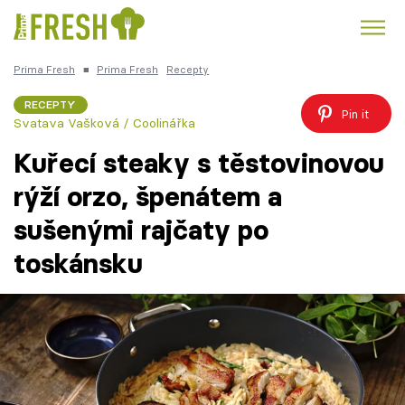
Prima Fresh
■
Prima Fresh
Recepty
Kuře
Polévky k večeři
Rychlé večeře
Trendy:
RECEPTY
Pin it
Svatava Vašková / Coolinářka
Česká kuchyně
Čokoláda
Kuřecí steaky s těstovinovou
rýží orzo, špenátem a
sušenými rajčaty po
Témata
toskánsku
Recepty
Články
TV Program