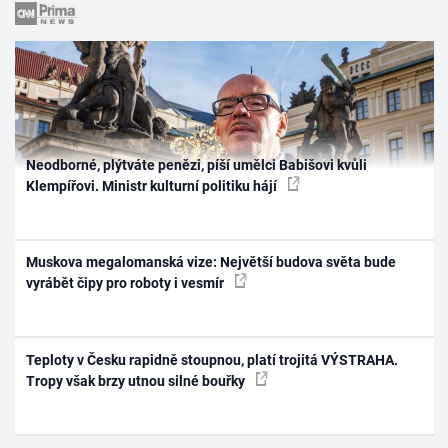
Neodborné, plýtváte penězi, píší umělci Babišovi kvůli
Klempířovi. Ministr kulturní politiku hájí
Muskova megalomanská vize: Největší budova světa bude
vyrábět čipy pro roboty i vesmír
Teploty v Česku rapidně stoupnou, platí trojitá VÝSTRAHA.
Tropy však brzy utnou silné bouřky