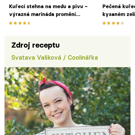
Kuřecí stehna na medu a pivu –
Pečená kuřec
výrazná marináda promění
kysaném zel
jemné kuřecí maso v luxusní
pochoutku
Zdroj receptu
Svatava Vašková / Coolinářka