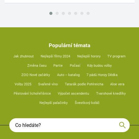
Populární témata
Jak zhubnout
Nejlepší filmy 2024
Nejlepší horory
TV program
Změna času
Partie
Počasí
Kdy budou volby
ZOO Nové začátky
Auto – katalog
7 pádů Honzy Dědka
Volby 2025
Svařené víno
Tatarák podle Pohlreicha
Aloe vera
Pěstování lichořeřišnice
Výpočet ascendentu
Tvarohové knedlíky
Nejlepší palačinky
Švestkový koláč