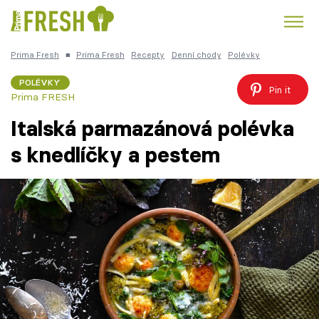
Prima Fresh
■
Prima Fresh
Recepty
Denní chody
Polévky
Kuře
Polévky k večeři
Rychlé večeře
Trendy:
POLÉVKY
Pin it
Prima FRESH
Česká kuchyně
Čokoláda
Italská parmazánová polévka
s knedlíčky a pestem
Témata
Recepty
Články
TV Program