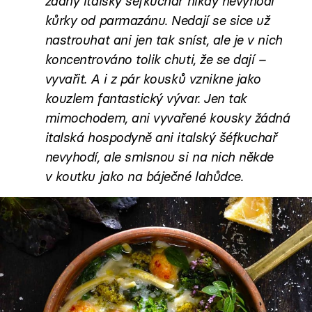
žádný italský šéfkuchař nikdy nevyhodí
kůrky od parmazánu. Nedají se sice už
nastrouhat ani jen tak sníst, ale je v nich
koncentrováno tolik chuti, že se dají –
vyvařit. A i z pár kousků vznikne jako
kouzlem fantastický vývar. Jen tak
mimochodem, ani vyvařené kousky žádná
italská hospodyně ani italský šéfkuchař
nevyhodí, ale smlsnou si na nich někde
v koutku jako na báječné lahůdce.