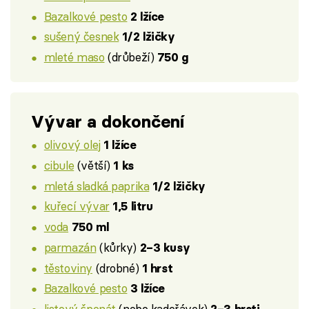
Bazalkové pesto
2 lžíce
sušený česnek
1/2 lžičky
mleté maso
(drůbeží)
750 g
Vývar a dokončení
olivový olej
1 lžíce
cibule
(větší)
1 ks
mletá sladká paprika
1/2 lžičky
kuřecí vývar
1,5 litru
voda
750 ml
parmazán
(kůrky)
2–3 kusy
těstoviny
(drobné)
1 hrst
Bazalkové pesto
3 lžíce
listový špenát
(nebo kadeřávek)