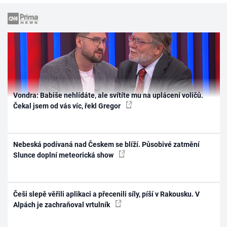
Vondra: Babiše nehlídáte, ale svítíte mu na uplácení voličů.
Čekal jsem od vás víc, řekl Gregor
Nebeská podívaná nad Českem se blíží. Působivé zatmění
Slunce doplní meteorická show
Češi slepě věřili aplikaci a přecenili síly, píší v Rakousku. V
Alpách je zachraňoval vrtulník