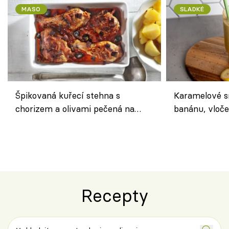
MASO
SLADKÉ
Špikovaná kuřecí stehna s
Karamelové s
chorizem a olivami pečená na
banánu, vloče
letní zelenině – šťavnaté maso s
snídaně do sk
výraznou chutí inspirovanou
Španělskem
Recepty