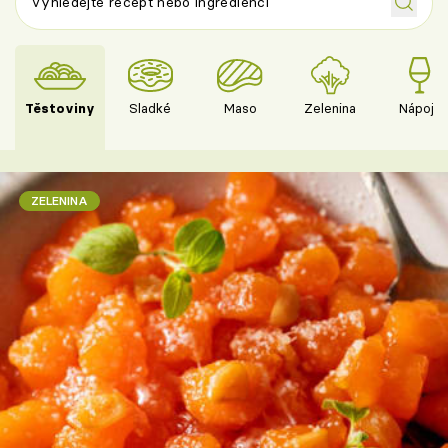
Těstoviny
Sladké
Maso
Zelenina
Nápoje
ZELENINA