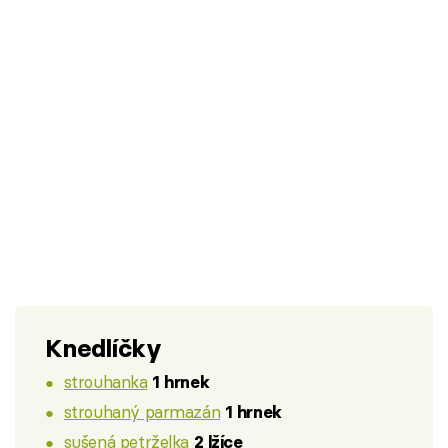
Knedlíčky
strouhanka
1 hrnek
strouhaný parmazán
1 hrnek
sušená petrželka
2 lžíce