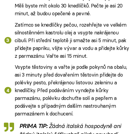
Měli byste mít okolo 30 knedlíčků. Pečte je asi 20
minut, až budou opečené a pevné.
Zatímco se knedlíčky pečou, rozehřejte ve velkém
silnostěnném kastrolu olej a vsypte nakrájenou
cibuli. Při střední teplotě ji smažte asi 5 minut, pak
přidejte papriku, vlijte vývar a vodu a přidejte kůrky
z parmazánu. Vařte asi 15 minut.
Vsypte těstoviny a vařte je podle pokynů na obalu,
asi 3 minuty před dovařením těstovin přidejte do
polévky pesto, překrájenou listovou zeleninu a
knedlíčky. Před podáváním vyndejte kůrky
parmazánu, polévku dochuťte solí a pepřem a
podávejte s případným dalším nastrouhaným
parmazánem k dochucení.
PRIMA TIP:
Žádná italská hospodyně ani