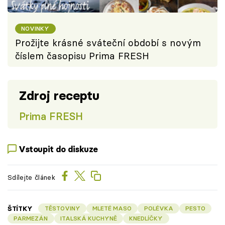
NOVINKY
Prožijte krásné sváteční období s novým
číslem časopisu Prima FRESH
Zdroj receptu
Prima FRESH
Vstoupit do diskuze
Sdílejte článek
ŠTÍTKY
TĚSTOVINY
MLETÉ MASO
POLÉVKA
PESTO
PARMEZÁN
ITALSKÁ KUCHYNĚ
KNEDLÍČKY