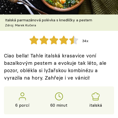
Škola vaření
Recepty z TV
Italská parmazánová polévka s knedlíčky a pestem
Zdroj: Marek Kučera
Speciál: Cuketa
34x
Těhotnej kuchař
Ciao bella! Tahle italská krasavice voní
Sledujte prima+
bazalkovým pestem a evokuje tak léto, ale
pozor, oblékla si lyžařskou kombinézu a
Přihlášení
vyrazila na hory. Zahřeje i ve vánici!
Sledujte nás
6 porcí
60 minut
italská