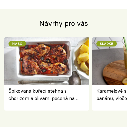
Návrhy pro vás
MASO
SLADKÉ
Špikovaná kuřecí stehna s
Karamelové s
chorizem a olivami pečená na
banánu, vloče
letní zelenině – šťavnaté maso s
snídaně do sk
výraznou chutí inspirovanou
Španělskem