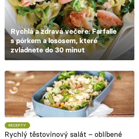
Škola vaření
Recepty z TV
Rychlá a zdravá večeře: Farfalle
Speciál: Cuketa
s pórkem a lososem, které
zvládnete do 30 minut
Těhotnej kuchař
Sledujte prima+
Přihlášení
Sledujte nás
RECEPTY
Rychlý těstovinový salát – oblíbené