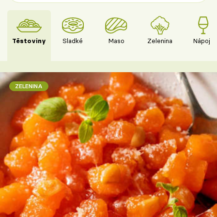
Těstoviny
Sladké
Maso
Zelenina
Nápoje
ZELENINA