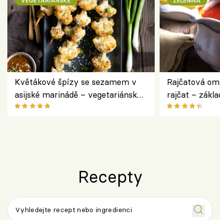
VEGETARIÁNSKÉ
ZELENINA
Květákové špízy se sezamem v
Rajčatová om
asijské marinádě – vegetariánská
rajčat – zákla
chuťovka z grilu
Recepty