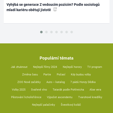
Vyhýbá se generace Z vedoucím pozicím? Podle sociologů
mladí kariéru obětují jistotě
Populární témata
Jak zhubnout
Nejlepší filmy 2024
Nejlepší horory
TV program
Změna času
Partie
Počasí
Kdy budou volby
ZOO Nové začátky
Auto – katalog
7 pádů Honzy Dědka
Volby 2025
Svařené víno
Tatarák podle Pohlreicha
Aloe vera
Pěstování lichořeřišnice
Výpočet ascendentu
Tvarohové knedlíky
Nejlepší palačinky
Švestkový koláč