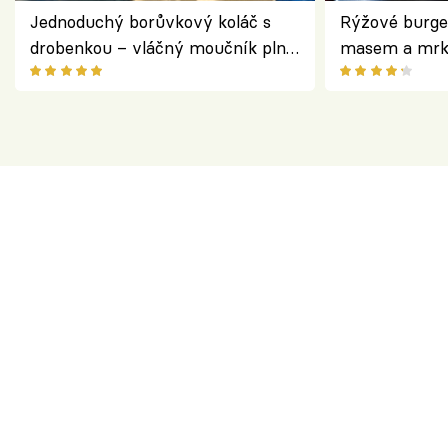
Jednoduchý borůvkový koláč s
Rýžové burge
drobenkou – vláčný moučník plný
masem a mrk
ovoce
salátem – leh