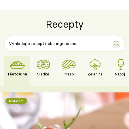
Recepty
Těstoviny
Sladké
Maso
Zelenina
Nápoje
SALÁTY