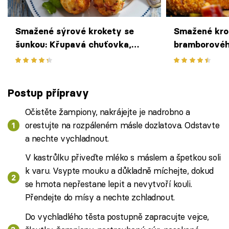
Smažené sýrové krokety se
Smažené kro
šunkou: Křupavá chuťovka,
bramborovéh
která zmizí ze stolu během pár
minut
Postup přípravy
Očistěte žampiony, nakrájejte je nadrobno a
orestujte na rozpáleném másle dozlatova. Odstavte
a nechte vychladnout.
V kastrůlku přiveďte mléko s máslem a špetkou soli
k varu. Vsypte mouku a důkladně míchejte, dokud
se hmota nepřestane lepit a nevytvoří kouli.
Přendejte do mísy a nechte zchladnout.
Do vychladlého těsta postupně zapracujte vejce,