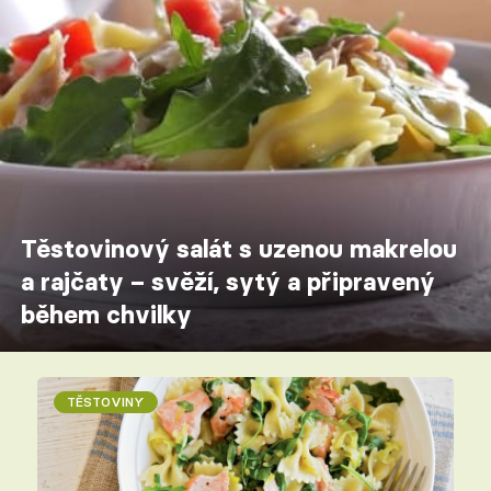
Těstovinový salát s uzenou makrelou
a rajčaty – svěží, sytý a připravený
během chvilky
TĚSTOVINY