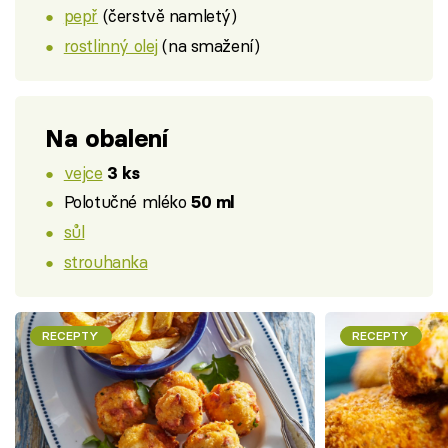
pepř
(čerstvě namletý)
rostlinný olej
(na smažení)
Na obalení
vejce
3 ks
Polotučné mléko
50 ml
sůl
strouhanka
RECEPTY
RECEPTY