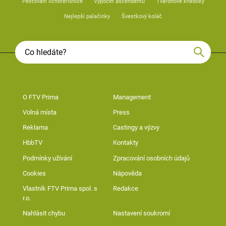
Pěstování lichořeřišnice
Výpočet ascendentu
Tvarohové knedlíky
Nejlepší palačinky
Švestkový koláč
O FTV Prima
Management
Volná místa
Press
Reklama
Castingy a výzvy
HbbTV
Kontakty
Podmínky užívání
Zpracování osobních údajů
Cookies
Nápověda
Vlastník FTV Prima spol. s
Redakce
r.o.
Nahlásit chybu
Nastavení soukromí