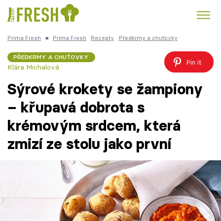
Prima Fresh
■
Prima Fresh
Recepty
Předkrmy a chuťovky
Kuře
Polévky k večeři
Rychlé večeře
Trendy:
PŘEDKRMY A CHUŤOVKY
Pin it
Klára Michalová
Česká kuchyně
Čokoláda
Sýrové krokety se žampiony
– křupavá dobrota s
krémovým srdcem, která
Témata
zmizí ze stolu jako první
Recepty
Články
TV Program