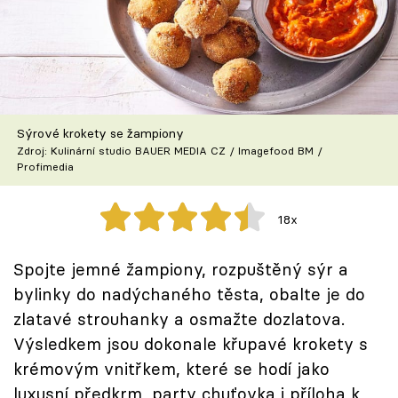
Škola vaření
Recepty z TV
Speciál: Cuketa
Sýrové krokety se žampiony
Těhotnej kuchař
Zdroj: Kulinární studio BAUER MEDIA CZ / Imagefood BM /
Profimedia
Sledujte prima+
18x
Přihlášení
Spojte jemné žampiony, rozpuštěný sýr a
bylinky do nadýchaného těsta, obalte je do
Sledujte nás
zlatavé strouhanky a osmažte dozlatova.
Výsledkem jsou dokonale křupavé krokety s
krémovým vnitřkem, které se hodí jako
luxusní předkrm, party chuťovka i příloha k