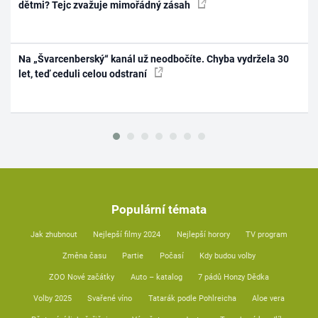
dětmi? Tejc zvažuje mimořádný zásah
Na „Švarcenberský“ kanál už neodbočíte. Chyba vydržela 30
let, teď ceduli celou odstraní
Populární témata
Jak zhubnout
Nejlepší filmy 2024
Nejlepší horory
TV program
Změna času
Partie
Počasí
Kdy budou volby
ZOO Nové začátky
Auto – katalog
7 pádů Honzy Dědka
Volby 2025
Svařené víno
Tatarák podle Pohlreicha
Aloe vera