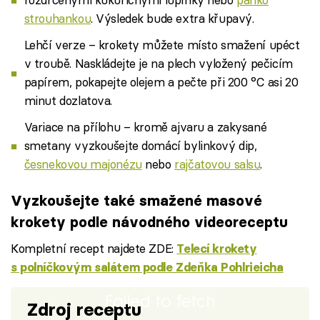
strouhankou
. Výsledek bude extra křupavý.
Lehčí verze – krokety můžete místo smažení upéct
v troubě. Naskládejte je na plech vyložený pečicím
papírem, pokapejte olejem a pečte při 200 °C asi 20
minut dozlatova.
Variace na přílohu – kromě ajvaru a zakysané
smetany vyzkoušejte domácí bylinkový dip,
česnekovou majonézu
nebo
rajčatovou salsu
.
Vyzkoušejte také smažené masové
krokety podle návodného videoreceptu
Kompletní recept najdete ZDE:
Telecí krokety
s polníčkovým salátem podle Zdeňka Pohlrieicha
Failed to fetch
Zdroj receptu