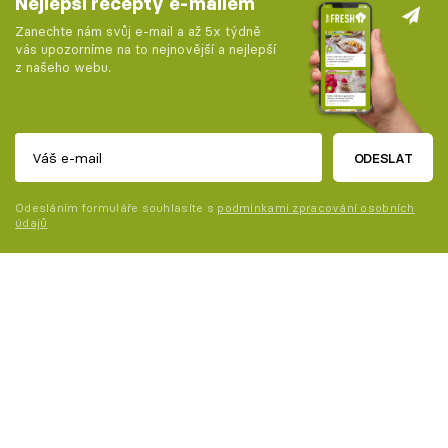
Nejlepší recepty e-mailem
Zanechte nám svůj e-mail a až 5x týdně
vás upozorníme na to nejnovější a nejlepší
z našeho webu.
ODESLAT
Odesláním formuláře souhlasíte s
podmínkami zpracování osobních
údajů