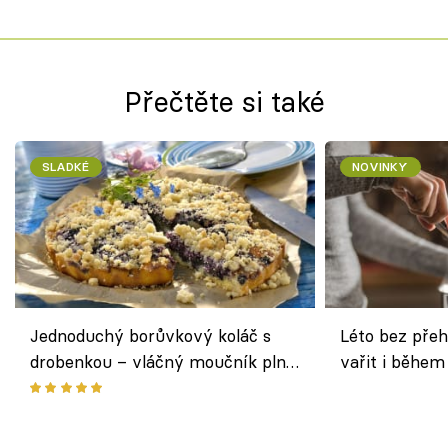
Přečtěte si také
SLADKÉ
NOVINKY
Jednoduchý borůvkový koláč s
Léto bez přeh
drobenkou – vláčný moučník plný
vařit i během
ovoce