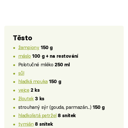
Těsto
žampiony
150 g
máslo
100 g + na restování
Polotučné mléko
250 ml
sůl
hladká mouka
150 g
vejce
2 ks
žloutek
3 ks
strouhaný sýr (gouda, parmazán...)
150 g
hladkolistá petržel
8 snítek
tymián
8 snítek