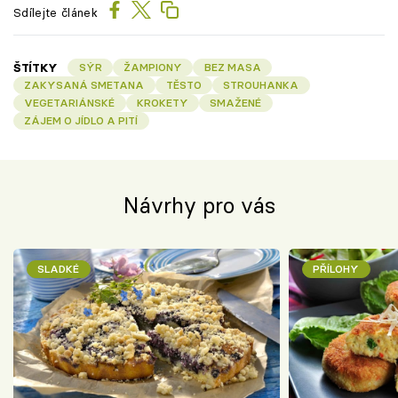
Sdílejte článek
ŠTÍTKY
SÝR
ŽAMPIONY
BEZ MASA
ZAKYSANÁ SMETANA
TĚSTO
STROUHANKA
VEGETARIÁNSKÉ
KROKETY
SMAŽENÉ
ZÁJEM O JÍDLO A PITÍ
Návrhy pro vás
SLADKÉ
PŘÍLOHY