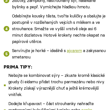
žloutky, žampiony, nastrouhaný sýr, nasekané
bylinky a pepř. Vymíchejte hladkou hmotu.
Odebírejte kousky těsta, tvořte kuličky a obalujte je
postupně v rozšlehaných vejcích s mlékem a ve
strouhance. Smažte ve vyšší vrstvě oleje asi 6
minut dozlatova. Hotové krokety nechte okapat na
papírové utěrce.
Servírujte je horké – ideálně s
ajvarem
a zakysanou
smetanou.
PRIMA TIPY:
Nebojte se kombinovat sýry – zkuste kromě klasické
goudy či eidamu přidat trochu parmazánu nebo nivy.
Krokety získají výraznější chuť a ještě krémovější
vnitřek.
Dodejte křupavost – část strouhanky nahraďte
rozdrcenými kukuřičnými lupínky nebo
panko