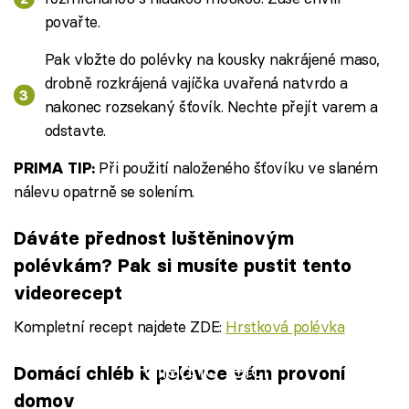
povařte.
Pak vložte do polévky na kousky nakrájené maso,
drobně rozkrájená vajíčka uvařená natvrdo a
nakonec rozsekaný šťovík. Nechte přejít varem a
odstavte.
Při použití naloženého šťovíku ve slaném
PRIMA TIP:
nálevu opatrně se solením.
Dáváte přednost luštěninovým
polévkám? Pak si musíte pustit tento
videorecept
Kompletní recept najdete ZDE:
Hrstková polévka
Failed to fetch
Domácí chléb k polévce vám provoní
domov