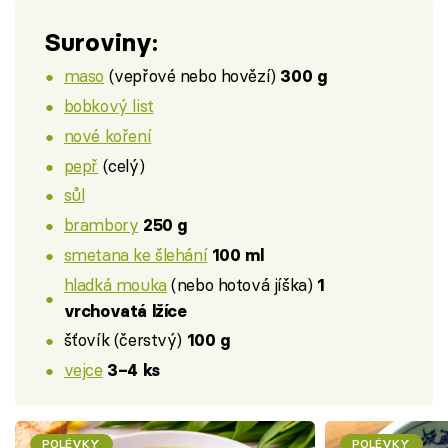
Suroviny:
maso
(vepřové nebo hovězí)
300 g
bobkový list
nové koření
pepř
(celý)
sůl
brambory
250 g
smetana ke šlehání
100 ml
hladká mouka
(nebo hotová jíška)
1
vrchovatá lžíce
šťovík (čerstvý)
100 g
vejce
3–4 ks
POLÉVKY
POLÉVKY