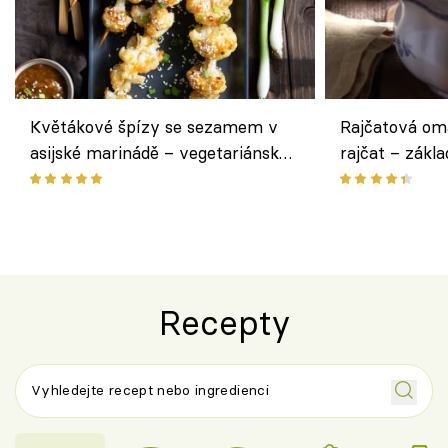
Květákové špízy se sezamem v
Rajčatová om
asijské marinádě – vegetariánská
rajčat – zákla
chuťovka z grilu
Recepty