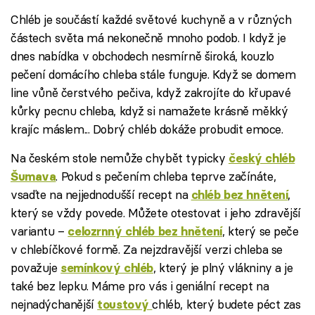
Chléb je součástí každé světové kuchyně a v různých
částech světa má nekonečně mnoho podob. I když je
dnes nabídka v obchodech nesmírně široká, kouzlo
pečení domácího chleba stále funguje. Když se domem
line vůně čerstvého pečiva, když zakrojíte do křupavé
kůrky pecnu chleba, když si namažete krásně měkký
krajíc máslem... Dobrý chléb dokáže probudit emoce.
Na českém stole nemůže chybět typicky
český chléb
. Pokud s pečením chleba teprve začínáte,
Šumava
vsaďte na nejjednodušší recept na
,
chléb bez hnětení
který se vždy povede. Můžete otestovat i jeho zdravější
variantu –
, který se peče
celozrnný chléb bez hnětení
v chlebíčkové formě. Za nejzdravější verzi chleba se
považuje
, který je plný vlákniny a je
semínkový chléb
také bez lepku. Máme pro vás i geniální recept na
nejnadýchanější
chléb, který budete péct zas
toustový