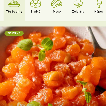
Těstoviny
Sladké
Maso
Zelenina
Nápoje
ZELENINA