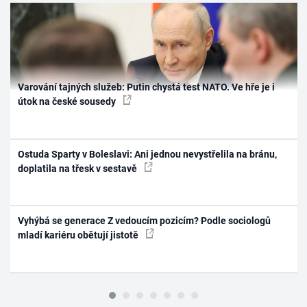
Varování tajných služeb: Putin chystá test NATO. Ve hře je i
útok na české sousedy
Ostuda Sparty v Boleslavi: Ani jednou nevystřelila na bránu,
doplatila na třesk v sestavě
Vyhýbá se generace Z vedoucím pozicím? Podle sociologů
mladí kariéru obětují jistotě