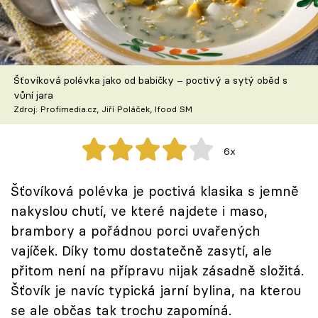
Škola vaření
Recepty z TV
Šťovíková polévka jako od babičky – poctivý a sytý oběd s
Speciál: Cuketa
vůní jara
Zdroj: Profimedia.cz, Jiří Poláček, Ifood SM
Těhotnej kuchař
6x
Sledujte prima+
Šťovíková polévka je poctivá klasika s jemně
Přihlášení
nakyslou chutí, ve které najdete i maso,
brambory a pořádnou porci uvařených
vajíček. Díky tomu dostatečně zasytí, ale
Sledujte nás
přitom není na přípravu nijak zásadně složitá.
Šťovík je navíc typická jarní bylina, na kterou
se ale občas tak trochu zapomíná.