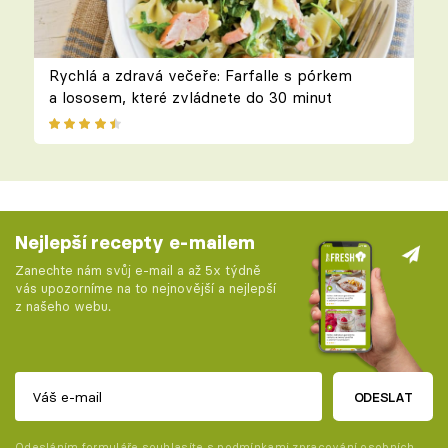
Rychlá a zdravá večeře: Farfalle s pórkem
a lososem, které zvládnete do 30 minut
Nejlepší recepty e-mailem
Zanechte nám svůj e-mail a až 5x týdně
vás upozorníme na to nejnovější a nejlepší
z našeho webu.
ODESLAT
Odesláním formuláře souhlasíte s
podmínkami zpracování osobních