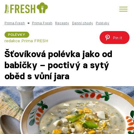
Prima Fresh
■
Prima Fresh
Recepty
Denní chody
Polévky
Kuře
Polévky k večeři
Rychlé večeře
Trendy:
POLÉVKY
Pin it
redakce Prima FRESH
Česká kuchyně
Čokoláda
Šťovíková polévka jako od
babičky – poctivý a sytý
oběd s vůní jara
Témata
Recepty
Články
TV Program