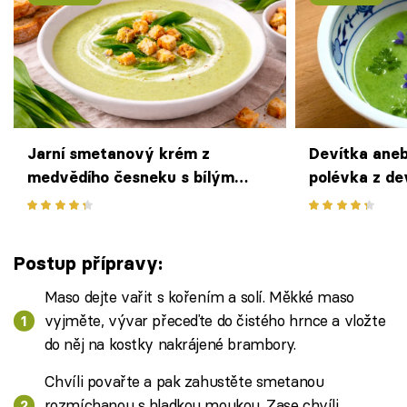
Jarní smetanový krém z
Devítka aneb
medvědího česneku s bílým
polévka z de
vínem a bramborami
tradiční rece
Postup přípravy:
Maso dejte vařit s kořením a solí. Měkké maso
vyjměte, vývar přeceďte do čistého hrnce a vložte
do něj na kostky nakrájené brambory.
Chvíli povařte a pak zahustěte smetanou
rozmíchanou s hladkou moukou. Zase chvíli