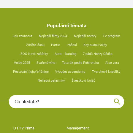
Populární témata
Jak zhubnout
Nejlepší filmy 2024
Nejlepší horory
TV program
Změna času
Partie
Počasí
Kdy budou volby
ZOO Nové začátky
Auto – katalog
7 pádů Honzy Dědka
Volby 2025
Svařené víno
Tatarák podle Pohlreicha
Aloe vera
Pěstování lichořeřišnice
Výpočet ascendentu
Tvarohové knedlíky
Nejlepší palačinky
Švestkový koláč
O FTV Prima
Management