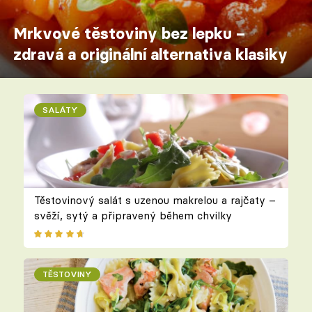
Mrkvové těstoviny bez lepku –
zdravá a originální alternativa klasiky
SALÁTY
Těstovinový salát s uzenou makrelou a rajčaty –
svěží, sytý a připravený během chvilky
TĚSTOVINY