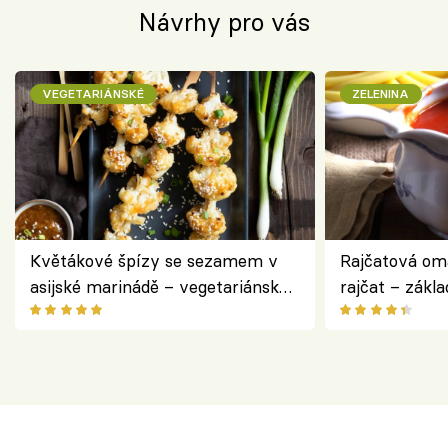
Návrhy pro vás
VEGETARIÁNSKÉ
ZELENINA
Květákové špízy se sezamem v
Rajčatová om
asijské marinádě – vegetariánská
rajčat – zákla
chuťovka z grilu