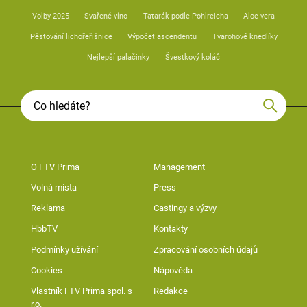
Volby 2025
Svařené víno
Tatarák podle Pohlreicha
Aloe vera
Pěstování lichořeřišnice
Výpočet ascendentu
Tvarohové knedlíky
Nejlepší palačinky
Švestkový koláč
O FTV Prima
Management
Volná místa
Press
Reklama
Castingy a výzvy
HbbTV
Kontakty
Podmínky užívání
Zpracování osobních údajů
Cookies
Nápověda
Vlastník FTV Prima spol. s
Redakce
r.o.