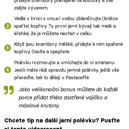
přidejte brambory pokrájené na kostičky a vše
zalijte vývarem.
Vedle v hrnci s vroucí vodou zblanšírujte (krátce
spařte) kopřivy. Ty první jarní bývají tak malé a
křehké, že je můžete nechat v celku.
Když jsou brambory měkké, přidejte k nim spařené
kopřivy. Osolte a opepřete.
Polévku rozmixujte a vmíchejte do ní smetanu.
Jestli máte rádi opravdu jemné polévky, ještě vše
přeceďte; tak to dělají v Pastacaffé.
Jako velikonoční bonus můžete do každé
porce přidat třeba zastřené vajíčko a
máslové krutony.
Chcete tip na další jarní polévku? Pusťte
si tento videorecept