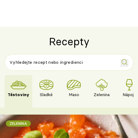
Recepty
Těstoviny
Sladké
Maso
Zelenina
Nápoje
ZELENINA