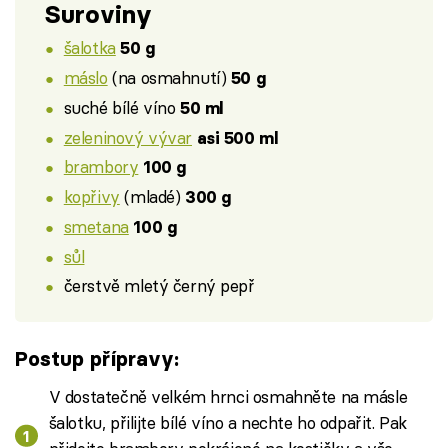
Suroviny
šalotka
50 g
máslo
(na osmahnutí)
50 g
suché bílé víno
50 ml
zeleninový vývar
asi 500 ml
brambory
100 g
kopřivy
(mladé)
300 g
smetana
100 g
sůl
čerstvě mletý černý pepř
Postup přípravy:
V dostatečně velkém hrnci osmahněte na másle
šalotku, přilijte bílé víno a nechte ho odpařit. Pak