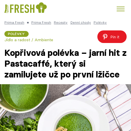
Prima Fresh
■
Prima Fresh
Recepty
Denní chody
Polévky
Kuře
Polévky k večeři
Rychlé večeře
Trendy:
POLÉVKY
Pin it
Jídlo a radost / Ambiente
Česká kuchyně
Čokoláda
Kopřivová polévka – jarní hit z
Pastacaffé, který si
zamilujete už po první lžičce
Témata
Recepty
Články
TV Program