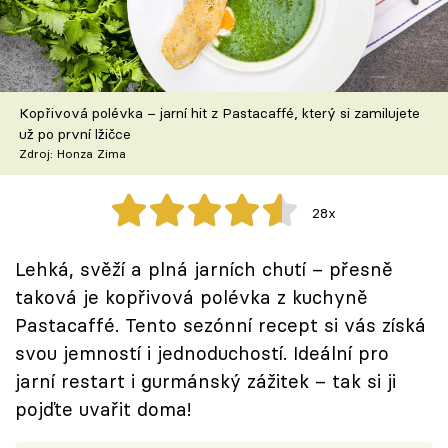
Škola vaření
Recepty z TV
Kopřivová polévka – jarní hit z Pastacaffé, který si zamilujete
Speciál: Cuketa
už po první lžičce
Zdroj: Honza Zima
Těhotnej kuchař
28x
Sledujte prima+
Lehká, svěží a plná jarních chutí – přesně
Přihlášení
taková je kopřivová polévka z kuchyně
Pastacaffé. Tento sezónní recept si vás získá
svou jemností i jednoduchostí. Ideální pro
Sledujte nás
jarní restart i gurmánský zážitek – tak si ji
pojďte uvařit doma!