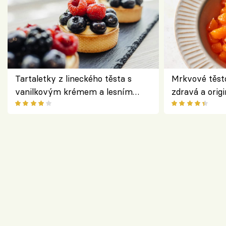
Tartaletky z lineckého těsta s
Mrkvové těst
vanilkovým krémem a lesním
zdravá a origi
ovocem podle Bread Society
klasiky