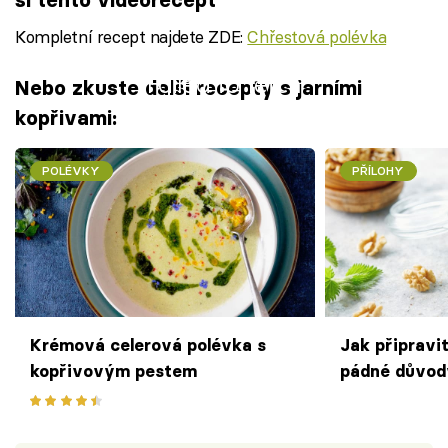
Kompletní recept najdete ZDE:
Chřestová polévka
Failed to fetch
Nebo zkuste další recepty s jarními
kopřivami:
POLÉVKY
PŘÍLOHY
Krémová celerová polévka s
Jak připravi
kopřivovým pestem
pádné důvody
jíst každý