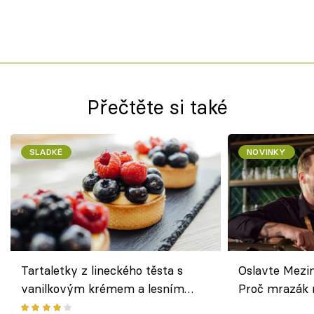
Přečtěte si také
SLADKÉ
NOVINKY
Tartaletky z lineckého těsta s
Oslavte Mezin
vanilkovým krémem a lesním
Proč mrazák n
ovocem podle Bread Society
horku vsadit 