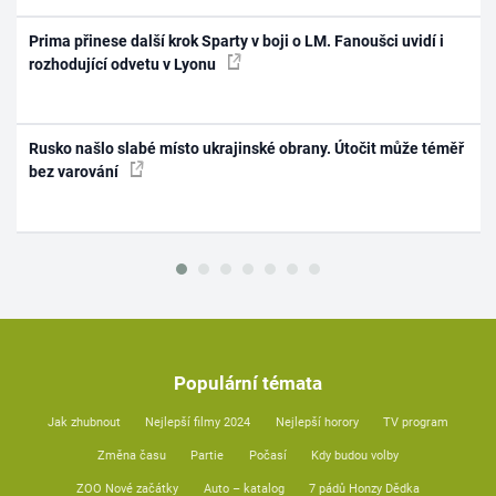
Prima přinese další krok Sparty v boji o LM. Fanoušci uvidí i
rozhodující odvetu v Lyonu
Rusko našlo slabé místo ukrajinské obrany. Útočit může téměř
bez varování
Populární témata
Jak zhubnout
Nejlepší filmy 2024
Nejlepší horory
TV program
Změna času
Partie
Počasí
Kdy budou volby
ZOO Nové začátky
Auto – katalog
7 pádů Honzy Dědka