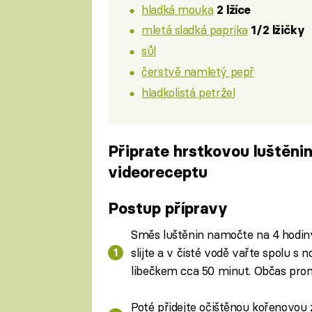
hladká mouka
2 lžíce
mletá sladká paprika
1/2 lžičky
sůl
čerstvě namletý pepř
hladkolistá petržel
Připrate hrstkovou luštěn
videoreceptu
Fa
Postup přípravy
Směs luštěnin namočte na 4 hodin
slijte a v čisté vodě vařte spolu 
libečkem cca 50 minut. Občas prom
Poté přidejte očištěnou kořenovou 