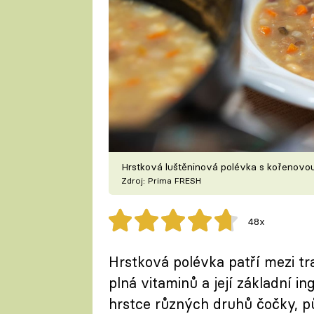
Hrstková luštěninová polévka s kořenovou
Zdroj: Prima FRESH
48x
Hrstková polévka patří mezi tr
plná vitaminů a její základní in
hrstce různých druhů čočky, p