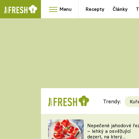
Menu
Recepty
Články
T
Oblíbené
Přílohy
recepty
HRANOLKY
HOUBY
KNEDLÍKY
DÝNĚ
KAŠE
RYCHLOVKY
Trendy:
Kuř
Populární
Videorecept
Nepečené jahodové ře
– lehký a osvěžující
kuchaři
dezert, na který
TEĎ VAŘÍ ŠÉF!