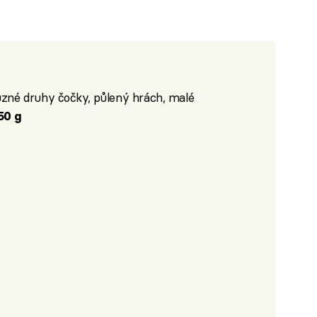
ůzné druhy čočky, půlený hrách, malé
50 g