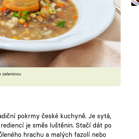
 zeleninou
adiční pokrmy české kuchyně. Je sytá,
grediencí je směs luštěnin. Stačí dát po
ůleného hrachu a malých fazolí nebo