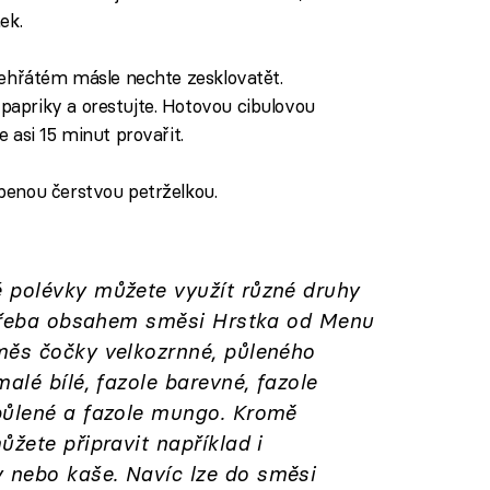
ek.
zehřátém másle nechte zesklovatět.
apriky a orestujte. Hotovou cibulovou
 asi 15 minut provařit.
benou čerstvou petrželkou.
 polévky můžete využít různé druhy
e třeba obsahem směsi Hrstka od Menu
měs čočky velkozrnné, půleného
alé bílé, fazole barevné, fazole
půlené a fazole mungo. Kromě
ůžete připravit například i
 nebo kaše. Navíc lze do směsi