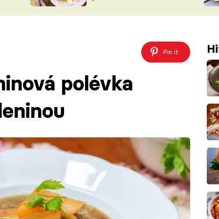
ŠÉFREDAK
VYCHYTÁVKY
SOUTĚŽ FR
NA NÁKUPECH
ČASOPIS
Hi
Pin it
ninová polévka
leninou