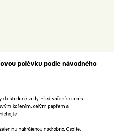
inovou polévku podle návodného
iled to fetch
y do studené vody. Před vařením směs
s novým kořením, celým pepřem a
íchejte.
zeleninu nakrájenou nadrobno. Osolte,