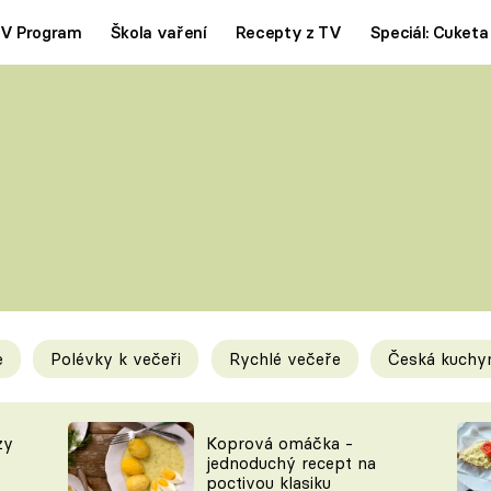
V Program
Škola vaření
Recepty z TV
Speciál: Cuketa
Polévky
Saláty
ČESKÁ KLASIKA
TĚSTOVIN
SILNÉ VÝVARY
SLADKÉ
KRÉMOVÉ
BEZMASÁ J
e
Polévky k večeři
Rychlé večeře
Česká kuchy
y
Tipy a triky
Novink
zy
Koprová omáčka -
jednoduchý recept na
poctivou klasiku
KAM ZA JÍDLEM
BLOG