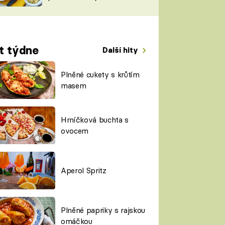
TORKY
ESH
t týdne
Další hity
Plněné cukety s krůtím
masem
Hrníčková buchta s
ovocem
Aperol Spritz
Plněné papriky s rajskou
omáčkou