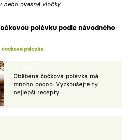
u nebo ovesné vločky.
 čočkovou polévku podle návodného
 čočková polévka
iled to fetch
Oblíbená čočková polévka má
mnoho podob. Vyzkoušejte ty
nejlepší recepty!