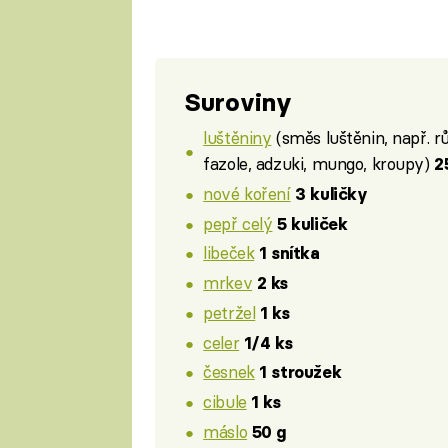
Suroviny
luštěniny
(směs luštěnin, např. r
fazole, adzuki, mungo, kroupy)
2
nové koření
3 kuličky
pepř celý
5 kuliček
libeček
1 snítka
mrkev
2 ks
petržel
1 ks
celer
1/4 ks
česnek
1 stroužek
cibule
1 ks
máslo
50 g