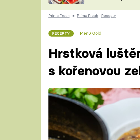
nepotřebujete troubu
ZDENĚK
ČESKO NA TALÍŘI
POHLREICH
Prima Fresh
■
Prima Fresh
Recepty
KAROLÍNA,
JAROSLAV SAPÍK
DOMÁCÍ
Menu Gold
RECEPTY
KUCHAŘKA
KAROLÍNA
KAMBERSKÁ
Hrstková luště
s kořenovou ze