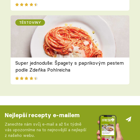
TĚSTOVINY
Super jednoduše: Špagety s paprikovým pestem
podle Zdeňka Pohlreicha
Nejlepší recepty e-mailem
Zanechte nám svůj e-mail a až 5x týdně
vás upozorníme na to nejnovější a nejlepší
z našeho webu.