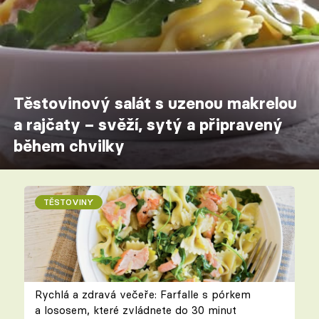
Těstovinový salát s uzenou makrelou
a rajčaty – svěží, sytý a připravený
během chvilky
TĚSTOVINY
Rychlá a zdravá večeře: Farfalle s pórkem
a lososem, které zvládnete do 30 minut