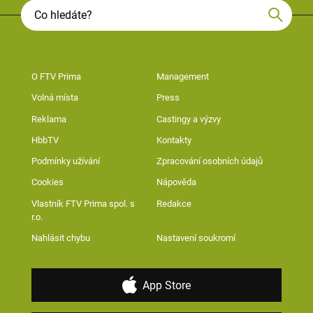
O FTV Prima
Management
Volná místa
Press
Reklama
Castingy a výzvy
HbbTV
Kontakty
Podmínky užívání
Zpracování osobních údajů
Cookies
Nápověda
Vlastník FTV Prima spol. s
Redakce
r.o.
Nahlásit chybu
Nastavení soukromí
App Store