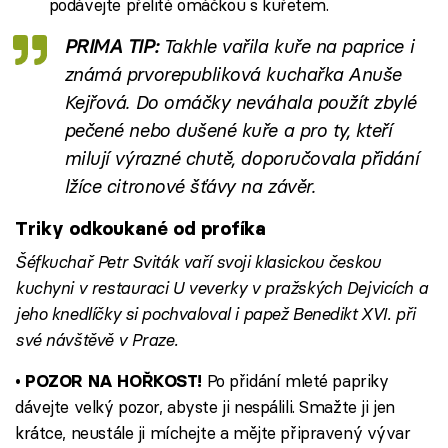
podávejte přelité omáčkou s kuřetem.
PRIMA TIP:
Takhle vařila kuře na paprice i
známá prvorepubliková kuchařka Anuše
Kejřová. Do omáčky neváhala použít zbylé
pečené nebo dušené kuře a pro ty, kteří
milují výrazné chutě, doporučovala přidání
lžíce citronové šťávy na závěr.
Triky odkoukané od profíka
Šéfkuchař Petr Sviták vaří svoji klasickou českou
kuchyni v restauraci U veverky v pražských Dejvicích a
jeho knedlíčky si pochvaloval i papež Benedikt XVI. při
své návštěvě v Praze.
Po přidání mleté papriky
• POZOR NA HOŘKOST!
dávejte velký pozor, abyste ji nespálili. Smažte ji jen
krátce, neustále ji míchejte a mějte připravený vývar