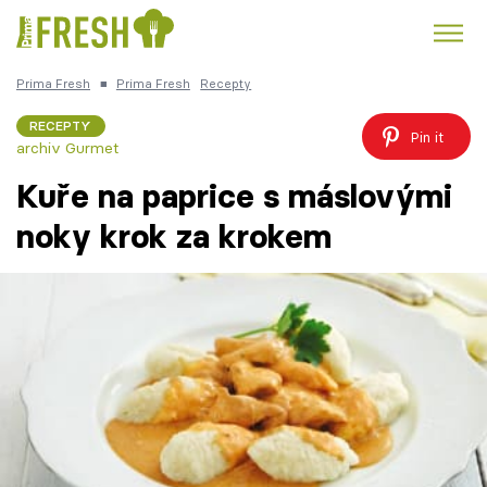
Prima Fresh
■
Prima Fresh
Recepty
Kuře
Polévky k večeři
Rychlé večeře
Trendy:
RECEPTY
Pin it
archiv Gurmet
Česká kuchyně
Čokoláda
Kuře na paprice s máslovými
noky krok za krokem
Témata
Recepty
Články
TV Program