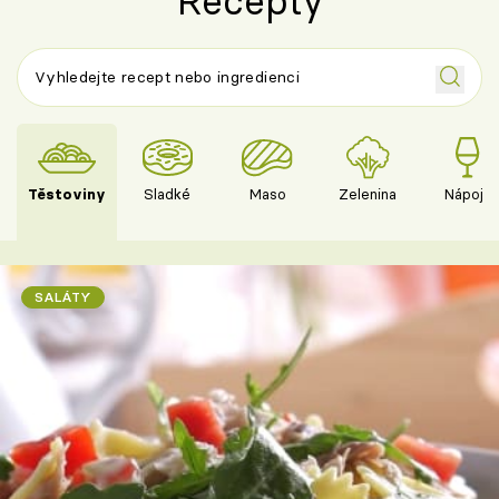
Recepty
Těstoviny
Sladké
Maso
Zelenina
Nápoje
SALÁTY