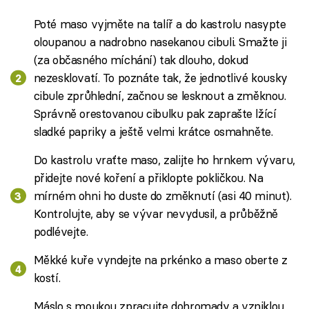
Poté maso vyjměte na talíř a do kastrolu nasypte
oloupanou a nadrobno nasekanou cibuli. Smažte ji
(za občasného míchání) tak dlouho, dokud
nezesklovatí. To poznáte tak, že jednotlivé kousky
cibule zprůhlední, začnou se lesknout a změknou.
Správně orestovanou cibulku pak zaprašte lžící
sladké papriky a ještě velmi krátce osmahněte.
Do kastrolu vraťte maso, zalijte ho hrnkem vývaru,
přidejte nové koření a přiklopte pokličkou. Na
mírném ohni ho duste do změknutí (asi 40 minut).
Kontrolujte, aby se vývar nevydusil, a průběžně
podlévejte.
Měkké kuře vyndejte na prkénko a maso oberte z
kostí.
Máslo s moukou zpracujte dohromady a vzniklou