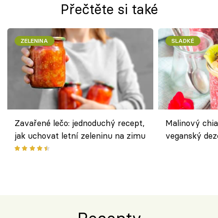
Přečtěte si také
ZELENINA
SLADKÉ
Zavařené lečo: jednoduchý recept,
Malinový chi
jak uchovat letní zeleninu na zimu
veganský dez
ořechů