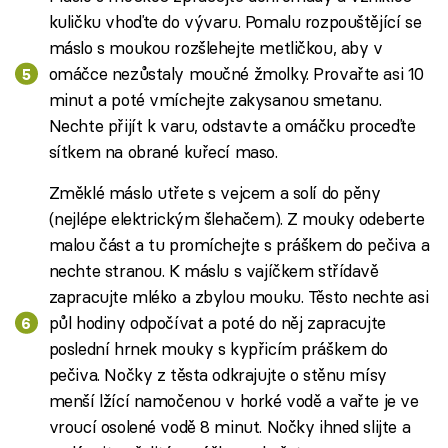
kuličku vhoďte do vývaru. Pomalu rozpouštějící se
máslo s moukou rozšlehejte metličkou, aby v
omáčce nezůstaly moučné žmolky. Provařte asi 10
minut a poté vmíchejte zakysanou smetanu.
Nechte přijít k varu, odstavte a omáčku proceďte
sítkem na obrané kuřecí maso.
Změklé máslo utřete s vejcem a solí do pěny
(nejlépe elektrickým šlehačem). Z mouky odeberte
malou část a tu promíchejte s práškem do pečiva a
nechte stranou. K máslu s vajíčkem střídavě
zapracujte mléko a zbylou mouku. Těsto nechte asi
půl hodiny odpočívat a poté do něj zapracujte
poslední hrnek mouky s kypřicím práškem do
pečiva. Nočky z těsta odkrajujte o stěnu mísy
menší lžící namočenou v horké vodě a vařte je ve
vroucí osolené vodě 8 minut. Nočky ihned slijte a