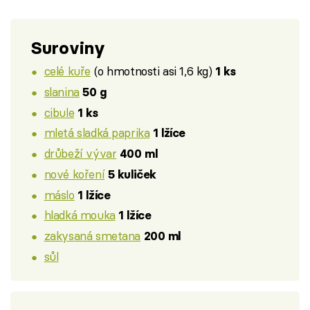
Suroviny
celé kuře
(o hmotnosti asi 1,6 kg)
1 ks
slanina
50 g
cibule
1 ks
mletá sladká paprika
1 lžíce
drůbeží vývar
400 ml
nové koření
5 kuliček
máslo
1 lžíce
hladká mouka
1 lžíce
zakysaná smetana
200 ml
sůl