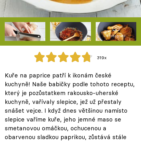
Škola vaření
Recepty z TV
Speciál: Cuketa
8 fotografií
Těhotnej kuchař
319x
Sledujte prima+
Kuře na paprice patří k ikonám české
kuchyně! Naše babičky podle tohoto receptu,
Přihlášení
který je pozůstatkem rakousko-uherské
kuchyně, vařívaly slepice, jež už přestaly
snášet vejce. I když dnes většinou namísto
Sledujte nás
slepice vaříme kuře, jeho jemné maso se
smetanovou omáčkou, ochucenou a
obarvenou sladkou paprikou, zůstává stále