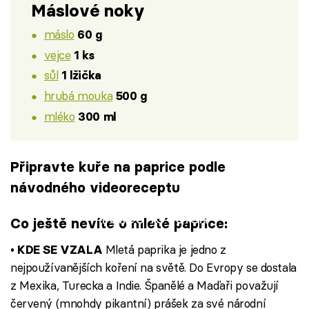
Máslové noky
máslo
60 g
vejce
1 ks
sůl
1 lžička
hrubá mouka
500 g
mléko
300 ml
Připravte kuře na paprice podle
návodného videoreceptu
Failed to fetch
Co ještě nevíte o mleté paprice:
Mletá paprika je jedno z
• KDE SE VZALA
nejpoužívanějších koření na světě. Do Evropy se dostala
z Mexika, Turecka a Indie. Španělé a Maďaři považují
červený (mnohdy pikantní) prášek za své národní