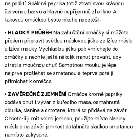
na podlití. Spálená paprika totiž ztratí svou krásnou
červenou barvu a hlavně nepříjemně zhořkne. A
takovou omáčkou byste nikoho nepotěšili.
Na zahuštění omáčky si můžete
• HLADKÝ PRŮBĚH
předem připravit světlou máslovou jíšku ze lžíce másla
a lžíce mouky. Vychladlou jíšku pak vmíchejte do
omáčky a nechte ještě několik minut provařit, aby
ztratila moučnou chuť. Samotnou mouku je lépe
nejprve prošlehat se smetanou a teprve poté ji
přimíchat k omáčce.
Omáčce kromě papriky
• ZAVĚREČNÉ ZJEMNĚNÍ
dodává chuť i vývar z kuřecího masa, osmahnutá
cibulka, slanina a smetana, která se přidává na závěr.
Chcete-li ji mít velmi jemnou, použijte místo slaniny
máslo a na závěr jemnost dotáhněte sladkou smetanou
namísto zakysané.