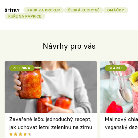
ŠTÍTKY
KROK ZA KROKEM
ČESKÁ KUCHYNĚ
OMÁČKY
KUŘE NA PAPRICE
Návrhy pro vás
ZELENINA
SLADKÉ
Zavařené lečo: jednoduchý recept,
Malinový chi
jak uchovat letní zeleninu na zimu
veganský dez
ořechů