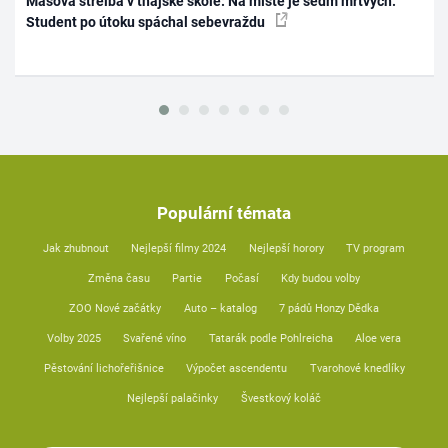
Masová střelba v thajské škole: Na místě je sedm mrtvých.
Student po útoku spáchal sebevraždu
Populární témata
Jak zhubnout
Nejlepší filmy 2024
Nejlepší horory
TV program
Změna času
Partie
Počasí
Kdy budou volby
ZOO Nové začátky
Auto – katalog
7 pádů Honzy Dědka
Volby 2025
Svařené víno
Tatarák podle Pohlreicha
Aloe vera
Pěstování lichořeřišnice
Výpočet ascendentu
Tvarohové knedlíky
Nejlepší palačinky
Švestkový koláč