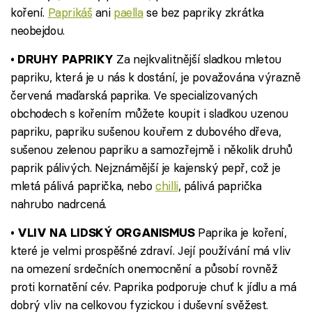
koření.
Paprikáš
ani
paella
se bez papriky zkrátka
neobejdou.
Za nejkvalitnější sladkou mletou
• DRUHY PAPRIKY
papriku, která je u nás k dostání, je považována výrazně
červená maďarská paprika. Ve specializovaných
obchodech s kořením můžete koupit i sladkou uzenou
papriku, papriku sušenou kouřem z dubového dřeva,
sušenou zelenou papriku a samozřejmě i několik druhů
paprik pálivých. Nejznámější je kajenský pepř, což je
mletá pálivá paprička, nebo
chilli
, pálivá paprička
nahrubo nadrcená.
Paprika je koření,
• VLIV NA LIDSKÝ ORGANISMUS
které je velmi prospěšné zdraví. Její používání má vliv
na omezení srdečních onemocnění a působí rovněž
proti kornatění cév. Paprika podporuje chuť k jídlu a má
dobrý vliv na celkovou fyzickou i duševní svěžest.