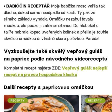
Moje babička maso vařila tak
• BABIČČIN RECEPTÁŘ
dlouho, dokud samo neodpadlo od kostí. Ty pak ze
silného základu vyndala. Omáčku nezahušťovala
moukou, ale pouze ji zalila smetanou. Do hlubokého
talíře nabrala kopec uvařených kolínek a přelila je touhle
skvělou omáčkou či vlastně skoro polévkou. Paráda!
Vyzkoušejte také skvělý vepřový guláš
na paprice podle návodného videoreceptu
Kompletní recept najdete ZDE:
Vepřový guláš: nejlepší
recept na pravou hospodskou klasiku
Failed to fetch
Další recepty s paprikovou omáčkou
RECEPTY
RECEPTY