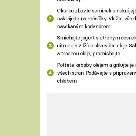
Okurku zbavte semínek a nakrájejte 
nakrájejte na měsíčky. Vložte vše 
nasekaným koriandrem.
Smíchejte jogurt s utřeným česneke
citronu a 2 lžíce olivového oleje. 
a trochou oleje, promíchejte.
Potřete kebaby olejem a grilujte je 
všech stran. Podávejte s připrave
chlebem.