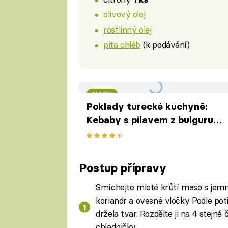
olivový olej
rostlinný olej
pita chléb
(k podávání)
MASO
Poklady turecké kuchyně:
Kebaby s pilavem z bulguru a
čočky
Postup přípravy
Smíchejte mleté krůtí maso s jemně
koriandr a ovesné vločky. Podle p
držela tvar. Rozdělte ji na 4 stejné
chladničky.