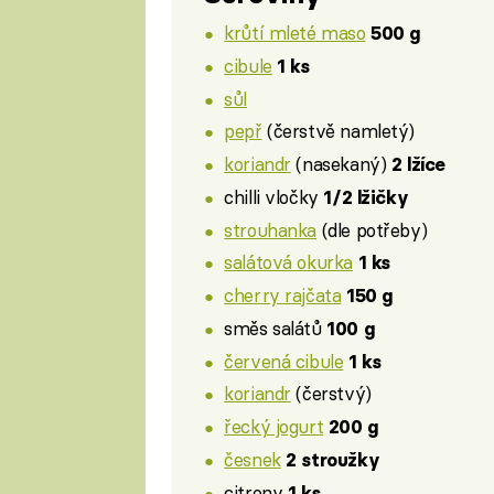
krůtí mleté maso
500 g
cibule
1 ks
sůl
pepř
(čerstvě namletý)
koriandr
(nasekaný)
2 lžíce
chilli vločky
1/2 lžičky
strouhanka
(dle potřeby)
salátová okurka
1 ks
cherry rajčata
150 g
směs salátů
100 g
červená cibule
1 ks
koriandr
(čerstvý)
řecký jogurt
200 g
česnek
2 stroužky
citrony
1 ks