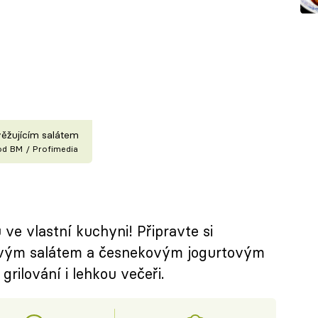
věžujícím salátem
ood BM / Profimedia
 ve vlastní kuchyni! Připravte si
kovým salátem a česnekovým jogurtovým
 grilování i lehkou večeři.