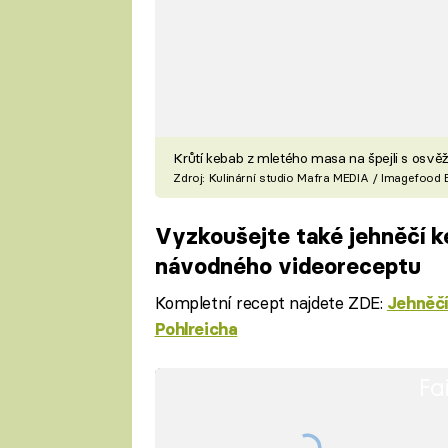
Krůtí kebab z mletého masa na špejli s osvě
Zdroj: Kulinární studio Mafra MEDIA / Imagefood
Vyzkoušejte také jehněčí 
návodného videoreceptu
Kompletní recept najdete ZDE:
Jehněčí
Pohlreicha
Fa