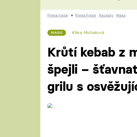
nepotřebujete troubu
ZDENĚK
ČESKO NA TALÍŘI
POHLREICH
Prima Fresh
■
Prima Fresh
Recepty
Maso
KAROLÍNA,
JAROSLAV SAPÍK
DOMÁCÍ
Klára Michalová
MASO
KUCHAŘKA
KAROLÍNA
KAMBERSKÁ
Krůtí kebab z 
špejli – šťavna
grilu s osvěžuj