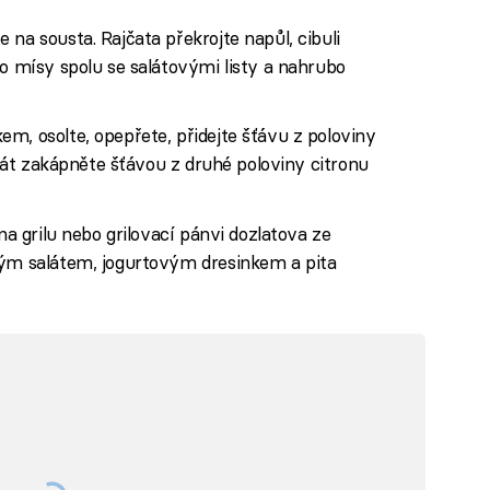
na sousta. Rajčata překrojte napůl, cibuli
do mísy spolu se salátovými listy a nahrubo
m, osolte, opepřete, přidejte šťávu z poloviny
Salát zakápněte šťávou z druhé poloviny citronu
na grilu nebo grilovací pánvi dozlatova ze
ným salátem, jogurtovým dresinkem a pita