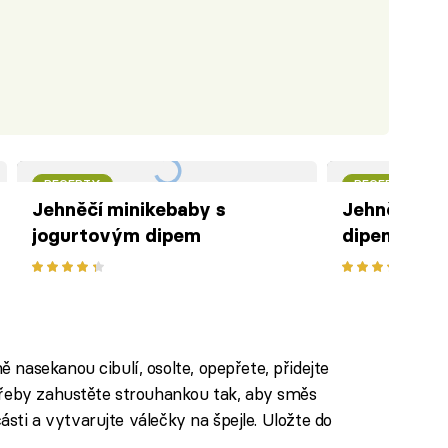
RECEPTY
RECEPTY
Jehněčí minikebaby s
Jehněčí ke
jogurtovým dipem
dipem
 nasekanou cibulí, osolte, opepřete, přidejte
otřeby zahustěte strouhankou tak, aby směs
 části a vytvarujte válečky na špejle. Uložte do