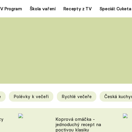
V Program
Škola vaření
Recepty z TV
Speciál: Cuketa
Polévky
Saláty
ČESKÁ KLASIKA
TĚSTOVIN
SILNÉ VÝVARY
SLADKÉ
KRÉMOVÉ
BEZMASÁ J
e
Polévky k večeři
Rychlé večeře
Česká kuchy
y
Tipy a triky
Novink
zy
Koprová omáčka -
jednoduchý recept na
poctivou klasiku
KAM ZA JÍDLEM
BLOG