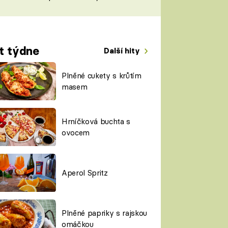
TORKY
ESH
t týdne
Další hity
Plněné cukety s krůtím
masem
Hrníčková buchta s
ovocem
Aperol Spritz
Plněné papriky s rajskou
omáčkou