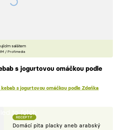
žujícím salátem
 BM / Profimedia
kebab s jogurtovou omáčkou podle
 kebab s jogurtovou omáčkou podle Zdeňka
iled to fetch
RECEPTY
Domácí pita placky aneb arabský