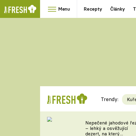
Menu
Recepty
Články
T
Oblíbené
Přílohy
recepty
HRANOLKY
HOUBY
KNEDLÍKY
DÝNĚ
KAŠE
RYCHLOVKY
Trendy:
Kuř
Populární
Videorecept
Nepečené jahodové ře
– lehký a osvěžující
kuchaři
dezert, na který
TEĎ VAŘÍ ŠÉF!