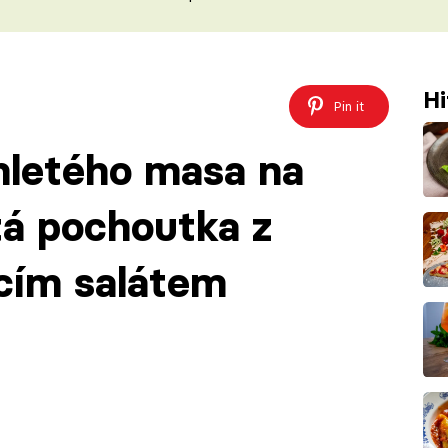
ŠÉFREDAK
VYCHYTÁVKY
SOUTĚŽ FR
NA NÁKUPECH
ČASOPIS
Hi
Pin it
mletého masa na
tá pochoutka z
ícím salátem