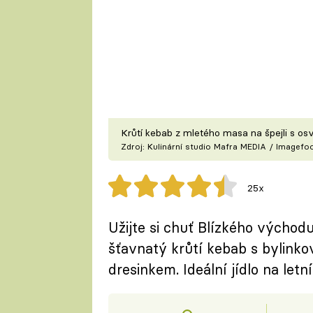
Krůtí kebab z mletého masa na špejli s os
Zdroj: Kulinární studio Mafra MEDIA / Imagef
25x
Užijte si chuť Blízkého východu
šťavnatý krůtí kebab s bylin
dresinkem. Ideální jídlo na letní