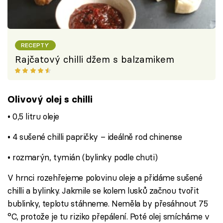
RECEPTY
Rajčatový chilli džem s balzamikem
Olivový olej s chilli
• 0,5 litru oleje
• 4 sušené chilli papričky – ideálně rod chinense
• rozmarýn, tymián (bylinky podle chuti)
V hrnci rozehřejeme polovinu oleje a přidáme sušené
chilli a bylinky. Jakmile se kolem lusků začnou tvořit
bublinky, teplotu stáhneme. Neměla by přesáhnout 75
°C, protože je tu riziko přepálení. Poté olej smícháme v