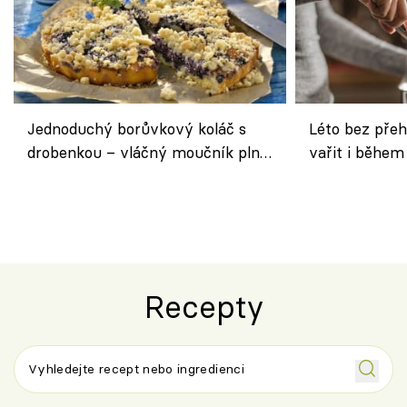
Jednoduchý borůvkový koláč s
Léto bez přeh
drobenkou – vláčný moučník plný
vařit i během
ovoce
Recepty