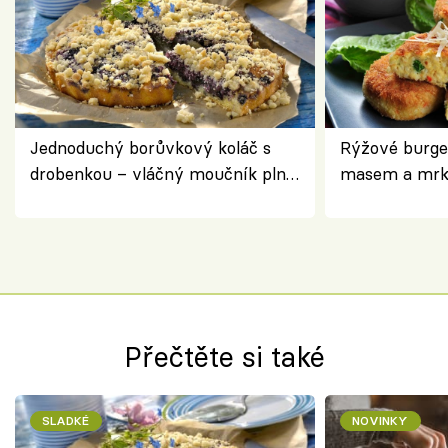
Jednoduchý borůvkový koláč s
Rýžové burge
drobenkou – vláčný moučník plný
masem a mrk
ovoce
salátem – leh
Přečtěte si také
SLADKÉ
NOVINKY