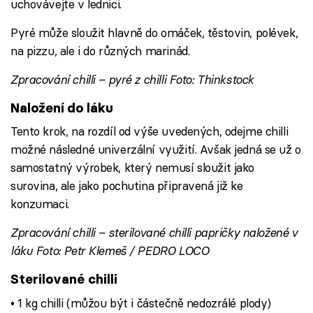
uchovávejte v lednici.
Pyré může sloužit hlavně do omáček, těstovin, polévek,
na pizzu, ale i do různých marinád.
Zpracování chilli – pyré z chilli Foto: Thinkstock
Naložení do láku
Tento krok, na rozdíl od výše uvedených, odejme chilli
možné následné univerzální využití. Avšak jedná se už o
samostatný výrobek, který nemusí sloužit jako
surovina, ale jako pochutina připravená již ke
konzumaci.
Zpracování chilli – sterilované chilli papričky naložené v
láku Foto: Petr Klemeš / PEDRO LOCO
Sterilované chilli
• 1 kg chilli (můžou být i částečně nedozrálé plody)