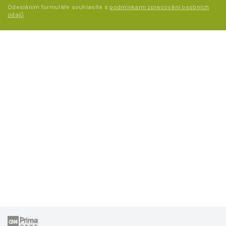
Odesláním formuláře souhlasíte s
podmínkami zpracování osobních
údajů