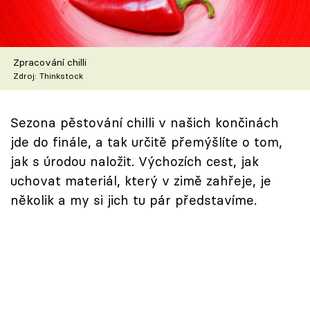
Škola vaření
Recepty z TV
Zpracování chilli
Zdroj: Thinkstock
Speciál: Cuketa
Těhotnej kuchař
Sezona pěstování chilli v našich končinách
jde do finále, a tak určitě přemýšlíte o tom,
Sledujte prima+
jak s úrodou naložit. Výchozích cest, jak
uchovat materiál, který v zimě zahřeje, je
Přihlášení
několik a my si jich tu pár představíme.
Sledujte nás