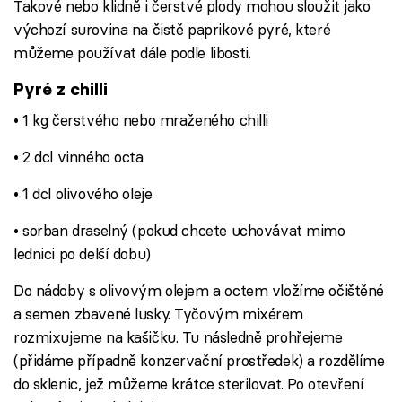
Takové nebo klidně i čerstvé plody mohou sloužit jako
výchozí surovina na čistě paprikové pyré, které
můžeme používat dále podle libosti.
Pyré z chilli
• 1 kg čerstvého nebo mraženého chilli
• 2 dcl vinného octa
• 1 dcl olivového oleje
• sorban draselný (pokud chcete uchovávat mimo
lednici po delší dobu)
Do nádoby s olivovým olejem a octem vložíme očištěné
a semen zbavené lusky. Tyčovým mixérem
rozmixujeme na kašičku. Tu následně prohřejeme
(přidáme případně konzervační prostředek) a rozdělíme
do sklenic, jež můžeme krátce sterilovat. Po otevření