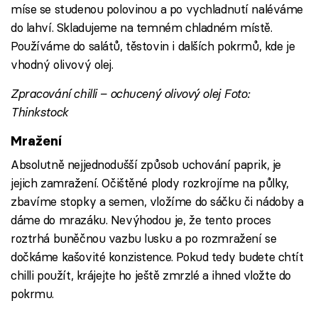
míse se studenou polovinou a po vychladnutí naléváme
do lahví. Skladujeme na temném chladném místě.
Používáme do salátů, těstovin i dalších pokrmů, kde je
vhodný olivový olej.
Zpracování chilli – ochucený olivový olej Foto:
Thinkstock
Mražení
Absolutně nejjednodušší způsob uchování paprik, je
jejich zamražení. Očištěné plody rozkrojíme na půlky,
zbavíme stopky a semen, vložíme do sáčku či nádoby a
dáme do mrazáku. Nevýhodou je, že tento proces
roztrhá buněčnou vazbu lusku a po rozmražení se
dočkáme kašovité konzistence. Pokud tedy budete chtít
chilli použít, krájejte ho ještě zmrzlé a ihned vložte do
pokrmu.