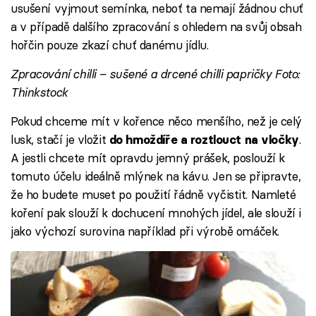
usušení vyjmout semínka, neboť ta nemají žádnou chuť
a v případě dalšího zpracování s ohledem na svůj obsah
hořčin pouze zkazí chuť danému jídlu.
Zpracování chilli – sušené a drcené chilli papričky Foto:
Thinkstock
Pokud chceme mít v kořence něco menšího, než je celý
lusk, stačí je vložit
.
do hmoždíře a roztlouct na vločky
A jestli chcete mít opravdu jemný prášek, poslouží k
tomuto účelu ideálně mlýnek na kávu. Jen se připravte,
že ho budete muset po použití řádně vyčistit. Namleté
koření pak slouží k dochucení mnohých jídel, ale slouží i
jako výchozí surovina například při výrobě omáček.