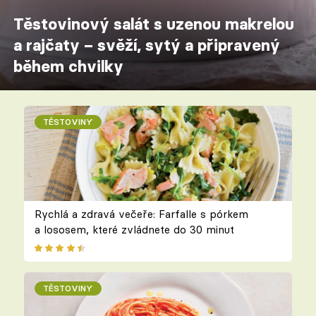
Těstovinový salát s uzenou makrelou
a rajčaty – svěží, sytý a připravený
během chvilky
TĚSTOVINY
Rychlá a zdravá večeře: Farfalle s pórkem
a lososem, které zvládnete do 30 minut
TĚSTOVINY