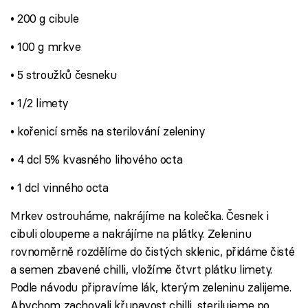
• 200 g cibule
• 100 g mrkve
• 5 stroužků česneku
• 1/2 limety
• kořenicí směs na sterilování zeleniny
• 4 dcl 5% kvasného lihového octa
• 1 dcl vinného octa
Mrkev ostrouháme, nakrájíme na kolečka. Česnek i
cibuli oloupeme a nakrájíme na plátky. Zeleninu
rovnoměrně rozdělíme do čistých sklenic, přidáme čisté
a semen zbavené chilli, vložíme čtvrt plátku limety.
Podle návodu připravíme lák, kterým zeleninu zalijeme.
Abychom zachovali křupavost chilli, sterilujeme po