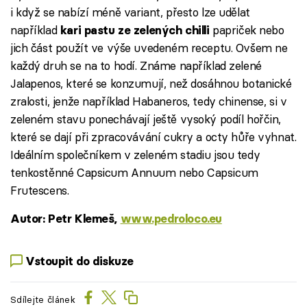
i když se nabízí méně variant, přesto lze udělat
například
papriček nebo
kari pastu ze zelených chilli
jich část použít ve výše uvedeném receptu. Ovšem ne
každý druh se na to hodí. Známe například zelené
Jalapenos, které se konzumují, než dosáhnou botanické
zralosti, jenže například Habaneros, tedy chinense, si v
zeleném stavu ponechávají ještě vysoký podíl hořčin,
které se dají při zpracovávání cukry a octy hůře vyhnat.
Ideálním společníkem v zeleném stadiu jsou tedy
tenkostěnné Capsicum Annuum nebo Capsicum
Frutescens.
Autor: Petr Klemeš,
www.pedroloco.eu
Vstoupit do diskuze
Sdílejte článek