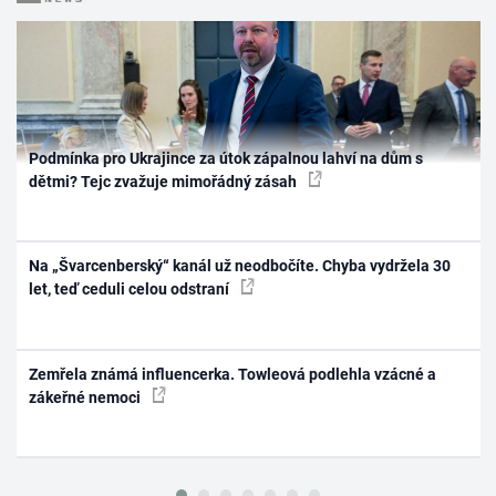
Podmínka pro Ukrajince za útok zápalnou lahví na dům s
dětmi? Tejc zvažuje mimořádný zásah
Na „Švarcenberský“ kanál už neodbočíte. Chyba vydržela 30
let, teď ceduli celou odstraní
Zemřela známá influencerka. Towleová podlehla vzácné a
zákeřné nemoci