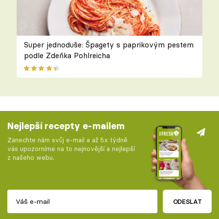
Super jednoduše: Špagety s paprikovým pestem
podle Zdeňka Pohlreicha
Nejlepší recepty e-mailem
Zanechte nám svůj e-mail a až 5x týdně
vás upozorníme na to nejnovější a nejlepší
z našeho webu.
ODESLAT