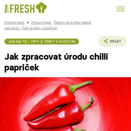
Prima Fresh
■
Prima Fresh
Články ze světa vaření
Kuře
Polévky k večeři
Rychlé večeře
Jak na to - Tipy a triky v kuchyni
Trendy:
Česká kuchyně
Čokoláda
JAK NA TO - TIPY A TRIKY V KUCHYNI
SDÍLET
Jak zpracovat úrodu chilli
papriček
Témata
Recepty
Články
TV Program