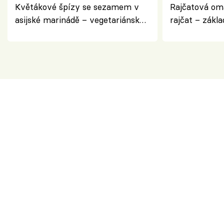
Květákové špízy se sezamem v
Rajčatová om
asijské marinádě – vegetariánská
rajčat – zákla
chuťovka z grilu