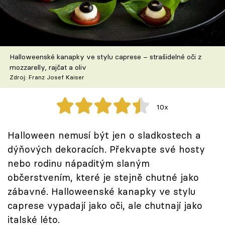
Škola vaření
Recepty z TV
Halloweenské kanapky ve stylu caprese – strašidelné oči z
Speciál: Cuketa
mozzarelly, rajčat a oliv
Zdroj: Franz Josef Kaiser
Těhotnej kuchař
10x
Sledujte prima+
Halloween nemusí být jen o sladkostech a
Přihlášení
dýňových dekoracích. Překvapte své hosty
nebo rodinu nápaditým slaným
občerstvením, které je stejně chutné jako
Sledujte nás
zábavné. Halloweenské kanapky ve stylu
caprese vypadají jako oči, ale chutnají jako
italské léto.