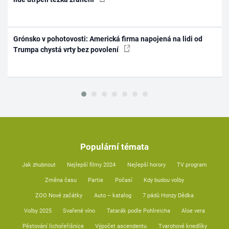
Grónsko v pohotovosti: Americká firma napojená na lidi od
Trumpa chystá vrty bez povolení
Populární témata
Jak zhubnout
Nejlepší filmy 2024
Nejlepší horory
TV program
Změna času
Partie
Počasí
Kdy budou volby
ZOO Nové začátky
Auto – katalog
7 pádů Honzy Dědka
Volby 2025
Svařené víno
Tatarák podle Pohlreicha
Aloe vera
Pěstování lichořeřišnice
Výpočet ascendentu
Tvarohové knedlíky