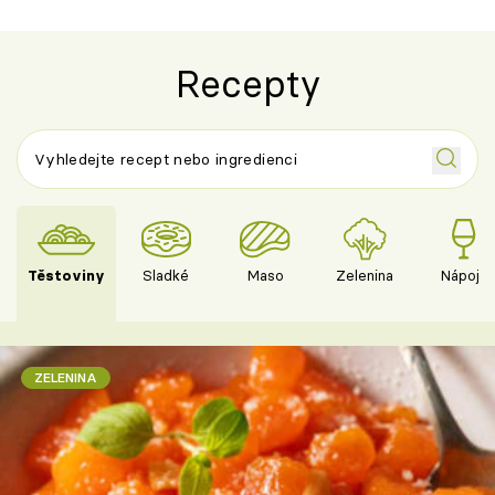
Recepty
Těstoviny
Sladké
Maso
Zelenina
Nápoje
ZELENINA