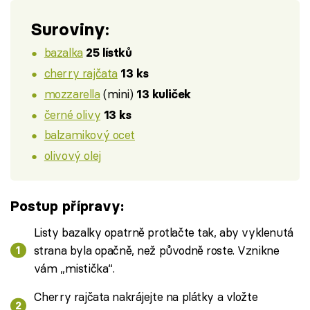
Suroviny:
bazalka
25 lístků
cherry rajčata
13 ks
mozzarella
(mini)
13 kuliček
černé olivy
13 ks
balzamikový ocet
olivový olej
Postup přípravy:
Listy bazalky opatrně protlačte tak, aby vyklenutá
strana byla opačně, než původně roste. Vznikne
vám „mistička“.
Cherry rajčata nakrájejte na plátky a vložte