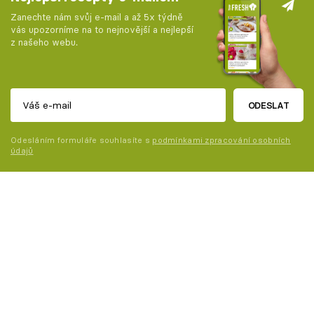
Zanechte nám svůj e-mail a až 5x týdně
vás upozorníme na to nejnovější a nejlepší
z našeho webu.
ODESLAT
Odesláním formuláře souhlasíte s
podmínkami zpracování osobních
údajů