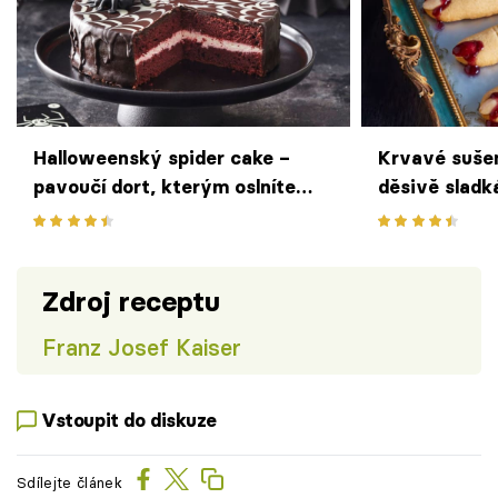
Halloweenský spider cake –
Krvavé suše
pavoučí dort, kterým oslníte
děsivě sladk
každou návštěvu
Halloween
Zdroj receptu
Franz Josef Kaiser
Vstoupit do diskuze
Sdílejte článek