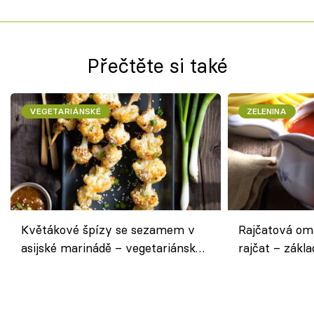
Přečtěte si také
VEGETARIÁNSKÉ
ZELENINA
Květákové špízy se sezamem v
Rajčatová om
asijské marinádě – vegetariánská
rajčat – zákla
chuťovka z grilu