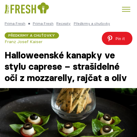
Prima Fresh
■
Prima Fresh
Recepty
Předkrmy a chuťovky
Kuře
Polévky k večeři
Rychlé večeře
Trendy:
PŘEDKRMY A CHUŤOVKY
Pin it
Franz Josef Kaiser
Česká kuchyně
Čokoláda
Halloweenské kanapky ve
stylu caprese – strašidelné
oči z mozzarelly, rajčat a oliv
Témata
Recepty
Články
TV Program