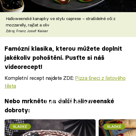
Halloweenské kanapky ve stylu caprese – strašidelné oči z
mozzarelly, rajčat a oliv
Zdroj: Franz Josef Kaiser
Famózní klasika, kterou můžete doplnit
jakékoliv pohoštění. Pusťte si náš
videorecept!
Kompletní recept najdete ZDE:
Pizza šneci z listového
těsta
Failed to fetch
Nebo mrkněte na další halloweenské
dobroty:
SLADKÉ
SLADKÉ