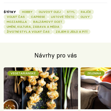
ŠTÍTKY
HOBBY
OLIVOVÝ OLEJ
STYL
RAJČE
VOLNÝ ČAS
CAPRESE
LISTOVÉ TĚSTO
OLIVY
MOZZARELLA
BALZÁMOVÝ OCET
UMĚNÍ, KULTURA, ZÁBAVA A MÉDIA
ŽIVOTNÍ STYL A VOLNÝ ČAS
ZÁJEM O JÍDLO A PITÍ
Návrhy pro vás
VEGETARIÁNSKÉ
ZELENINA