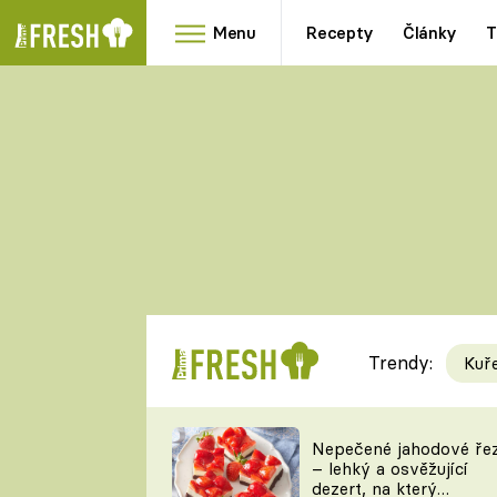
Menu
Recepty
Články
T
Oblíbené
Přílohy
recepty
HRANOLKY
HOUBY
KNEDLÍKY
DÝNĚ
KAŠE
RYCHLOVKY
Trendy:
Kuř
Populární
Videorecept
Nepečené jahodové ře
– lehký a osvěžující
kuchaři
dezert, na který
TEĎ VAŘÍ ŠÉF!