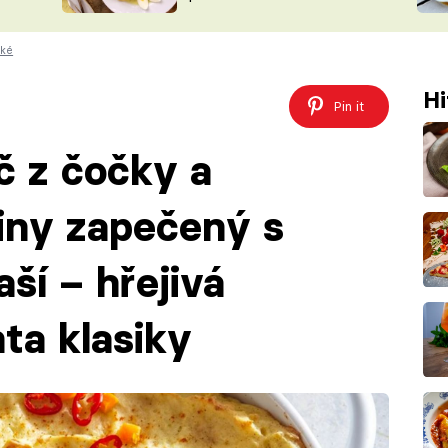
ŠÉFREDAK
VYCHYTÁVKY
ské
SOUTĚŽ FR
NA NÁKUPECH
ČASOPIS
Hi
Pin it
č z čočky a
iny zapečený s
ší – hřejivá
ta klasiky