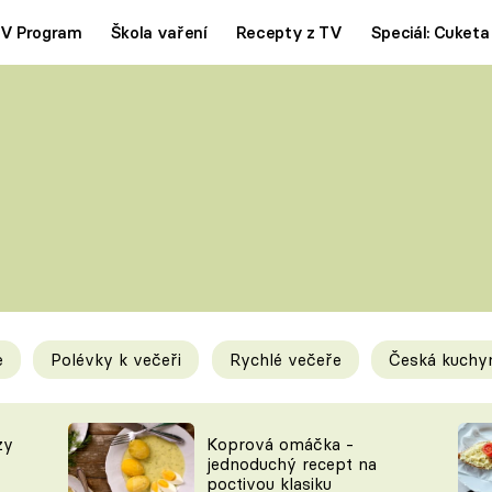
V Program
Škola vaření
Recepty z TV
Speciál: Cuketa
Polévky
Saláty
ČESKÁ KLASIKA
TĚSTOVIN
SILNÉ VÝVARY
SLADKÉ
KRÉMOVÉ
BEZMASÁ J
e
Polévky k večeři
Rychlé večeře
Česká kuchy
y
Tipy a triky
Novink
zy
Koprová omáčka -
jednoduchý recept na
poctivou klasiku
KAM ZA JÍDLEM
BLOG