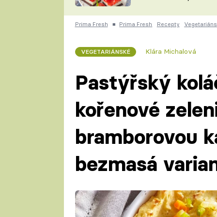
nepotřebujete troubu
ZDENĚK
ČESKO NA TALÍŘI
POHLREICH
Prima Fresh
■
Prima Fresh
Recepty
Vegetarián
KAROLÍNA,
JAROSLAV SAPÍK
DOMÁCÍ
Klára Michalová
VEGETARIÁNSKÉ
KUCHAŘKA
KAROLÍNA
KAMBERSKÁ
Pastýřský kolá
kořenové zelen
bramborovou ka
bezmasá varian