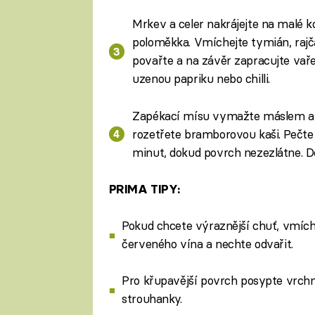
Mrkev a celer nakrájejte na malé ko
poloměkka. Vmíchejte tymián, rajča
povařte a na závěr zapracujte vař
uzenou papriku nebo chilli.
Zapékací mísu vymažte máslem a 
rozetřete bramborovou kaši. Pečte
minut, dokud povrch nezezlátne. Do
PRIMA TIPY:
Pokud chcete výraznější chuť, vmích
červeného vína a nechte odvařit.
Pro křupavější povrch posypte vrch
strouhanky.