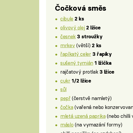
Čočková směs
cibule
2 ks
olivový olej
2 lžíce
česnek
3 stroužky
mrkev
(větší)
2 ks
řapíkatý celer
3 řapíky
sušený tymián
1 lžička
rajčatový protlak
3 lžíce
cukr
1/2 lžíce
sůl
pepř
(čerstvě namletý)
čočka
(vařená nebo konzervova
mletá uzená paprika
(nebo chilli 
máslo
(na vymazání formy)