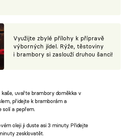
Využijte zbylé přílohy k přípravě
výborných jídel. Rýže, těstoviny
i brambory si zaslouží druhou šanci!
 kaše, uvařte brambory doměkka v
slem, přidejte k bramborám a
 solí a pepřem.
vém oleji ji duste asi 3 minuty. Přidejte
minuty zesklovatět.