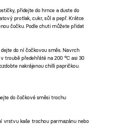
stičky, přidejte do hrnce a duste do
tový protlak, cukr, sůl a pepř. Krátce
enou čočku. Podle chuti můžete přidat
dejte do ní čočkovou směs. Navrch
 v troubě předehřáté na 200 °C asi 30
zdobte nakrájenou chilli papričkou.
ejte do čočkové směsi trochu
ní vrstvu kaše trochou parmazánu nebo