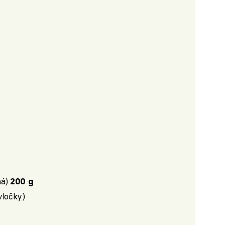
ná)
200 g
vločky)