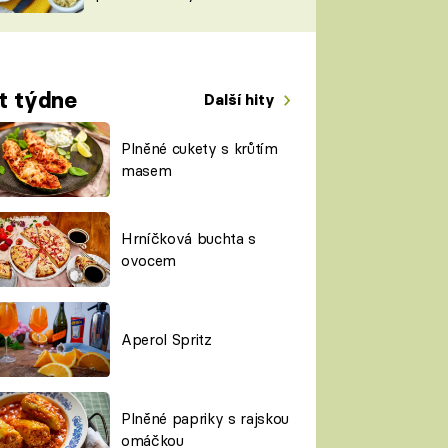
TORKY
ESH
t týdne
Další hity
Plněné cukety s krůtím
masem
Hrníčková buchta s
ovocem
Aperol Spritz
Plněné papriky s rajskou
omáčkou