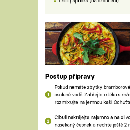
chilli paprička (na ozdobení)
Postup přípravy
Pokud nemáte zbytky bramborové
osolené vodě. Zahřejte mléko s má
rozmixujte na jemnou kaši. Ochuťte
Cibuli nakrájejte najemno a na olivo
nasekaný česnek a nechte ještě 2 