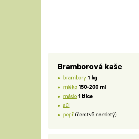
Bramborová kaše
brambory
1 kg
mléko
150-200 ml
máslo
1 lžíce
sůl
pepř
(čerstvě namletý)