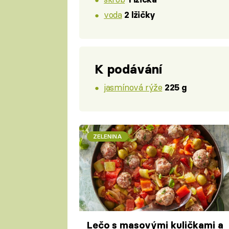
voda
2 lžičky
K podávání
jasmínová rýže
225 g
ZELENINA
Lečo s masovými kuličkami a