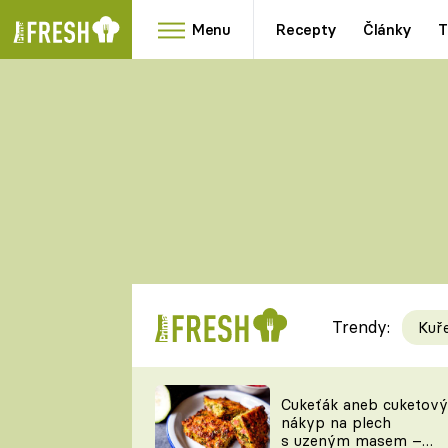
Menu
Recepty
Články
T
Oblíbené
Přílohy
recepty
HRANOLKY
HOUBY
KNEDLÍKY
DÝNĚ
KAŠE
RYCHLOVKY
Trendy:
Kuř
Populární
Videorecept
Cukeťák aneb cuketový
nákyp na plech
kuchaři
s uzeným masem –
TEĎ VAŘÍ ŠÉF!