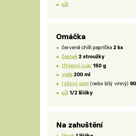
sůl
Omáčka
červená chilli paprička
2 ks
česnek
2 stroužky
třtinový cukr
150 g
voda
200 ml
rýžový ocet
(nebo bílý vinný)
90
sůl
1/2 lžičky
Na zahuštění
škrob
1 lžička