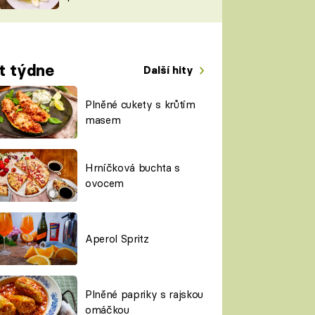
TORKY
ESH
t týdne
Další hity
Plněné cukety s krůtím
masem
Hrníčková buchta s
ovocem
Aperol Spritz
Plněné papriky s rajskou
omáčkou