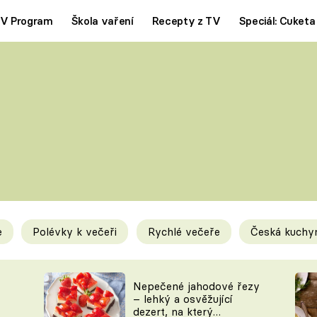
V Program
Škola vaření
Recepty z TV
Speciál: Cuketa
Polévky
Saláty
ČESKÁ KLASIKA
TĚSTOVIN
SILNÉ VÝVARY
SLADKÉ
KRÉMOVÉ
BEZMASÁ J
e
Polévky k večeři
Rychlé večeře
Česká kuchy
y
Tipy a triky
Novink
Nepečené jahodové řezy
– lehký a osvěžující
dezert, na který
KAM ZA JÍDLEM
BLOG