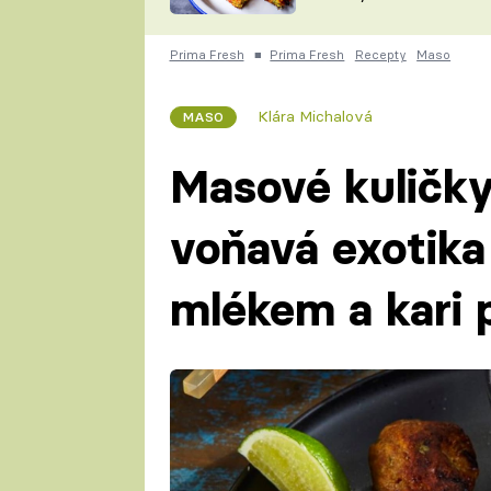
skvělý způsob, jak
ZDENĚK
zpracovat přerostlé
ČESKO NA TALÍŘI
cukety
POHLREICH
Prima Fresh
■
Prima Fresh
Recepty
Maso
KAROLÍNA,
JAROSLAV SAPÍK
DOMÁCÍ
Klára Michalová
MASO
KUCHAŘKA
KAROLÍNA
KAMBERSKÁ
Masové kuličky
voňavá exotik
mlékem a kari 