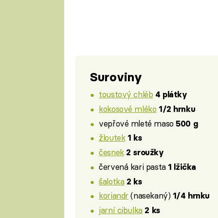
Suroviny
toustový chléb
4 plátky
kokosové mléko
1/2 hrnku
vepřové mleté maso
500 g
žloutek
1 ks
česnek
2 sroužky
červená kari pasta
1 lžička
šalotka
2 ks
koriandr
(nasekaný)
1/4 hrnku
jarní cibulka
2 ks