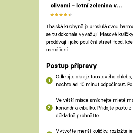
olivami – letní zelenina v
novém kabátku
Thajská kuchyně je proslulá svou harmoni
se tu dokonale vyvažují. Masové kulič
prodávají i jako pouliční street food, kd
namáčení.
Postup přípravy
Odkrojte okraje toustového chleba
nechte asi 10 minut odpočinout. Po
Ve větší misce smíchejte mleté maso
koriandr a cibulku. Přidejte pastu 
důkladně prohněťte.
Vytvořte menší kuličky, rozložte j