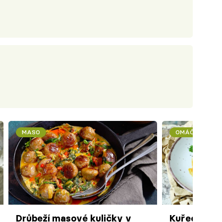
MASO
OMÁČKY
Drůbeží masové kuličky v
Kuřecí kuli