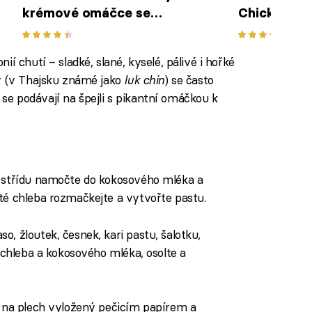
krémové omáčce se
Chicken – 
špenátem a sušenými
indické kla
rajčaty
í chutí – sladké, slané, kyselé, pálivé i hořké
ky (v Thajsku známé jako
luk chin
) se často
e se podávají na špejli s pikantní omáčkou k
, střídu namočte do kokosového mléka a
té chleba rozmačkejte a vytvořte pastu.
, žloutek, česnek, kari pastu, šalotku,
z chleba a kokosového mléka, osolte a
e na plech vyložený pečicím papírem a