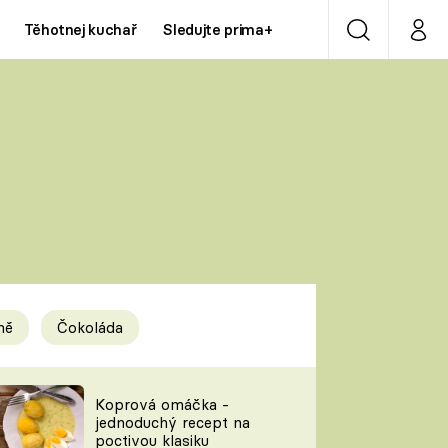
Těhotnej kuchař
Sledujte prima+
Vyhledávání
Můj p
Prima+
Y
CNN Prima NEWS
Prima ZOOM
ÍDLA
Prima LIVING
Prima Ženy
ně
Čokoláda
Prima LAJK
y
Koprová omáčka -
jednoduchý recept na
Sledujte nás
poctivou klasiku