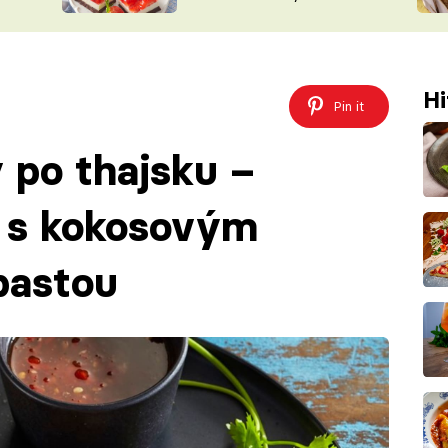
nepotřebujete troubu
ŠÉFREDAK
VYCHYTÁVKY
SOUTĚŽ FR
NA NÁKUPECH
ČASOPIS
Hi
Pin it
 po thajsku –
a s kokosovým
pastou