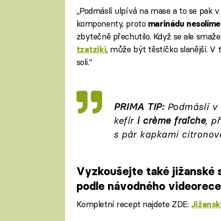
„Podmáslí ulpívá na mase a to se pak v
komponenty, proto
marinádu nesolíme 
zbytečně přechutilo. Když se ale sma
, může být těstíčko slanější.
tzatziki
soli.“
PRIMA TIP:
Podmáslí v 
kefír
i crème fraîche
, p
s pár kapkami citronové
Vyzkoušejte také jižanské 
podle návodného videorec
Kompletní recept najdete ZDE:
Jižansk