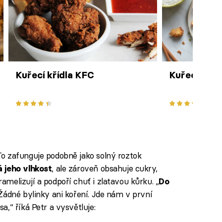
Kuřecí křídla KFC
Kuřecí popc
o zafunguje podobně jako solný roztok
, ale zároveň obsahuje cukry,
 jeho vlhkost
melizují a podpoří chuť i zlatavou kůrku. „
Do
. Žádné bylinky ani koření. Jde nám v první
,“ říká Petr a vysvětluje: