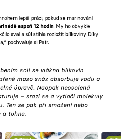
iled to fetch
 mnohem lepší práci, pokud se marinování
. My ho obvykle
arinádě aspoň 12 hodin
o sval a sůl stihla rozložit bílkoviny. Díky
“ pochvaluje si Petr.
ením soli se vlákna bílkovin
vařené maso snáz absorbuje vodu a
tepelné úpravě. Naopak neosolená
turuje – srazí se a vytlačí molekuly
u. Ten se pak při smažení nebo
e a tuhne.