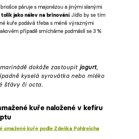
 briošce páruje s majonézou a jinými slanými
. Jídlo by se tím
tolik jako nálev na brinování
žené kuře podává třeba s méně výraznými
 V takovém případě smícháme podmáslí se 3 %
marinádě dokáže zastoupit
jogurt
,
řípadně kyselá syrovátka nebo mléko
 šťávy či octa.
smažené kuře naložené v kefíru
eptu
é smažené kuře podle Zdeňka Pohlreicha