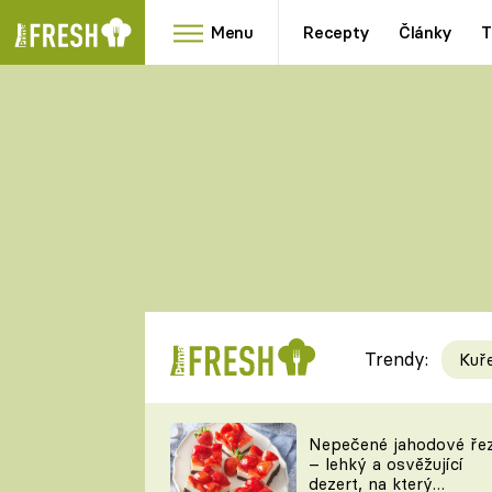
Menu
Recepty
Články
T
Oblíbené
Přílohy
recepty
HRANOLKY
HOUBY
KNEDLÍKY
DÝNĚ
KAŠE
RYCHLOVKY
Trendy:
Kuř
Populární
Videorecept
Nepečené jahodové ře
– lehký a osvěžující
kuchaři
dezert, na který
TEĎ VAŘÍ ŠÉF!