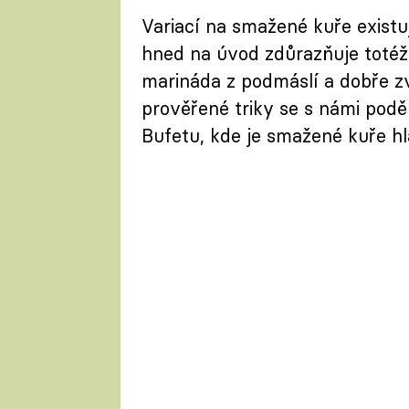
Variací na smažené kuře existu
hned na úvod zdůrazňuje totéž
marináda z podmáslí a dobře z
prověřené triky se s námi podě
Bufetu, kde je smažené kuře h