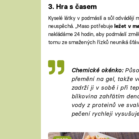
3. Hra s časem
Fa
Kyselé látky v podmáslí a sůl odvádějí
neuspěchá. „Maso potřebuje
ležet v m
nakládáme 24 hodin, aby podmáslí změkčil
tomu ze smažených řízků neuniká šťáva,
Chemické okénko:
Působ
přemění na gel, takže 
zadrží ji v sobě i při 
bílkovina zahřátím dena
vody z proteinů ve sval
pečení rychleji vysušuj