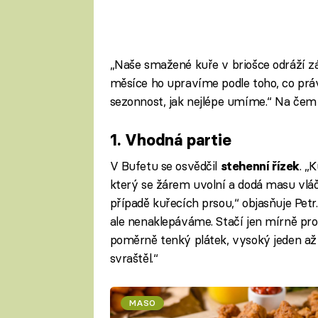
„Naše smažené kuře v briošce odráží 
měsíce ho upravíme podle toho, co práv
sezonnost, jak nejlépe umíme.“ Na čem 
1. Vhodná partie
V Bufetu se osvědčil
. „
stehenní řízek
který se žárem uvolní a dodá masu vláč
případě kuřecích prsou,“ objasňuje Pet
ale nenaklepáváme. Stačí jen mírně proř
poměrně tenký plátek, vysoký jeden až
svraštěl.“
MASO