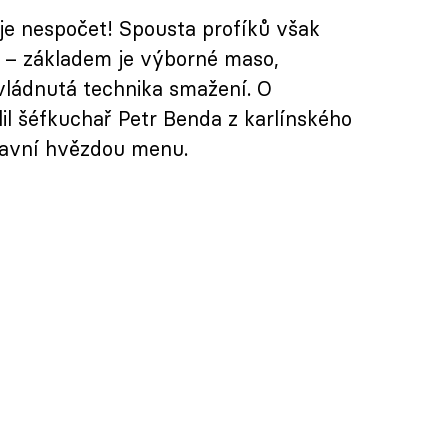
je nespočet! Spousta profíků však
 – základem je výborné maso,
vládnutá technika smažení. O
lil šéfkuchař Petr Benda z karlínského
lavní hvězdou menu.