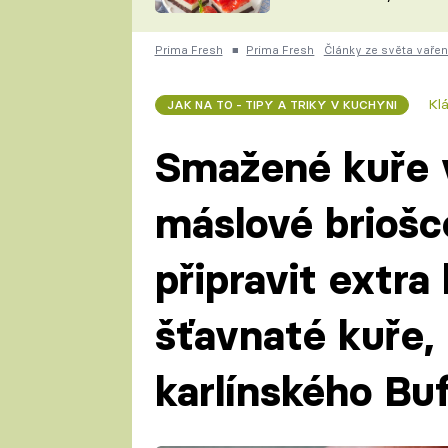
nepotřebujete troubu
ZDENĚK
ČESKO NA TALÍŘI
POHLREICH
Prima Fresh
■
Prima Fresh
Články ze světa vařen
KAROLÍNA,
JAROSLAV SAPÍK
DOMÁCÍ
Kl
JAK NA TO - TIPY A TRIKY V KUCHYNI
KUCHAŘKA
KAROLÍNA
KAMBERSKÁ
Smažené kuře 
máslové briošce
připravit extra
šťavnaté kuře, 
karlínského Bu