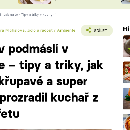
ŠÉFREDAK
VYCHYTÁVKY
í
Jak na to - Tipy a triky v kuchyni
SOUTĚŽ FR
NA NÁKUPECH
ČASOPIS
Hi
ára Michalová
,
Jídlo a radost / Ambiente
SDÍLET
v podmáslí v
 – tipy a triky, jak
 křupavé a super
prozradil kuchař z
fetu