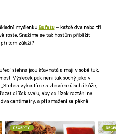
základní myšlenku
– každé dva nebo tři
Bufetu
ě roste. Snažíme se tak hostům přiblížit
při tom záleží?
Kuřecí stehna jsou šťavnatá a mají v sobě tuk,
nost. Výsledek pak není tak suchý jako v
r. „Stehna vykostíme a zbavíme šlach i kůže,
ezat oříšek svalu, aby se řízek roztáhl na
 dva centimetry, a při smažení se pěkně
RECEPTY
RECEPTY