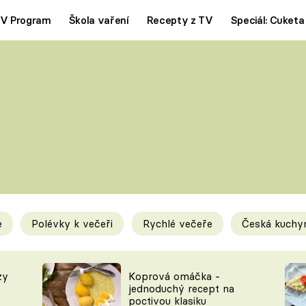
V Program
Škola vaření
Recepty z TV
Speciál: Cuketa
Polévky
Saláty
ČESKÁ KLASIKA
TĚSTOVIN
SILNÉ VÝVARY
SLADKÉ
KRÉMOVÉ
BEZMASÁ J
e
Polévky k večeři
Rychlé večeře
Česká kuchy
y
Tipy a triky
Novink
zy
Koprová omáčka -
jednoduchý recept na
poctivou klasiku
KAM ZA JÍDLEM
BLOG