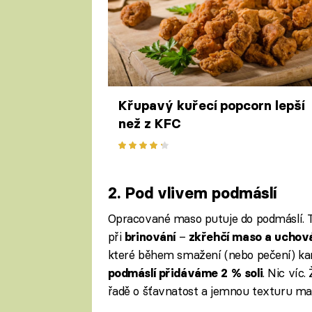
Křupavý kuřecí popcorn lepší
než z KFC
2. Pod vlivem podmáslí
Opracované maso putuje do podmáslí. T
při
–
brinování
zkřehčí maso a uchová
které během smažení (nebo pečení) kara
. Nic víc
podmáslí přidáváme 2 % soli
řadě o šťavnatost a jemnou texturu masa