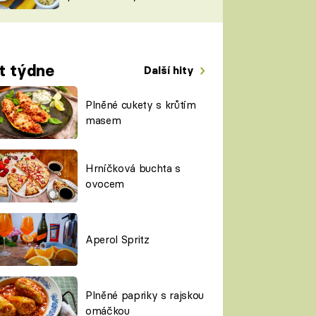
TORKY
ESH
t týdne
Další hity
Plněné cukety s krůtím
masem
Hrníčková buchta s
ovocem
Aperol Spritz
Plněné papriky s rajskou
omáčkou