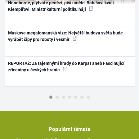
Neodborné, plýtváte penězi, píší umělci Babišovi kvůli
Klempířovi. Ministr kulturní politiku hájí
Muskova megalomanská vize: Největší budova světa bude
vyrábět čipy pro roboty i vesmír
REPORTÁŽ: Za tajemnými hrady do Karpat aneb Fascinující
zříceniny u českých hranic
Populární témata