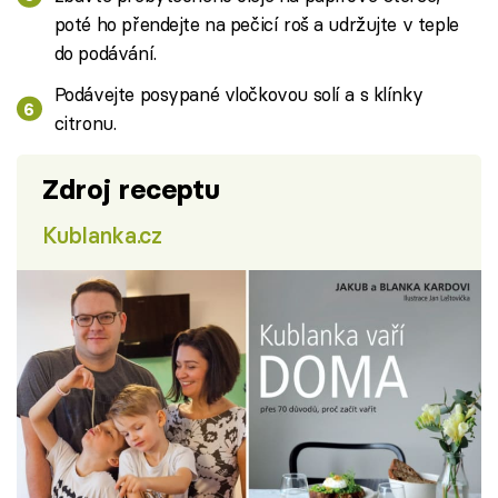
poté ho přendejte na pečicí roš a udržujte v teple
do podávání.
Podávejte posypané vločkovou solí a s klínky
citronu.
Zdroj receptu
Kublanka.cz