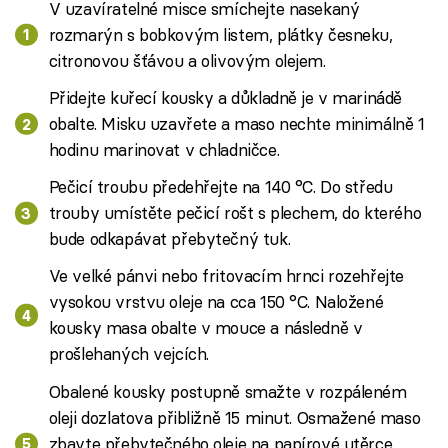
V uzavíratelné misce smíchejte nasekaný
rozmarýn s bobkovým listem, plátky česneku,
citronovou šťávou a olivovým olejem.
Přidejte kuřecí kousky a důkladně je v marinádě
obalte. Misku uzavřete a maso nechte minimálně 1
hodinu marinovat v chladničce.
Pečicí troubu předehřejte na 140 °C. Do středu
trouby umístěte pečicí rošt s plechem, do kterého
bude odkapávat přebytečný tuk.
Ve velké pánvi nebo fritovacím hrnci rozehřejte
vysokou vrstvu oleje na cca 150 °C. Naložené
kousky masa obalte v mouce a následně v
prošlehaných vejcích.
Obalené kousky postupně smažte v rozpáleném
oleji dozlatova přibližně 15 minut. Osmažené maso
zbavte přebytečného oleje na papírové utěrce,