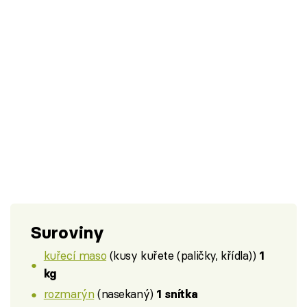
Suroviny
kuřecí maso
(kusy kuřete (paličky, křídla))
1
kg
rozmarýn
(nasekaný)
1 snítka