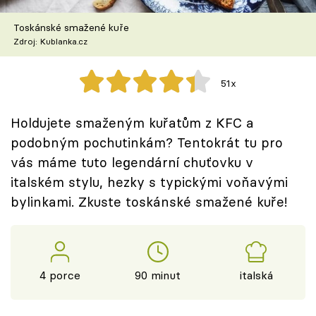
Škola vaření
Toskánské smažené kuře
Zdroj: Kublanka.cz
Recepty z TV
Speciál: Cuketa
51x
Těhotnej kuchař
Holdujete smaženým kuřatům z KFC a
podobným pochutinkám? Tentokrát tu pro
Sledujte prima+
vás máme tuto legendární chuťovku v
italském stylu, hezky s typickými voňavými
Přihlášení
bylinkami. Zkuste toskánské smažené kuře!
Sledujte nás
4 porce
90 minut
italská