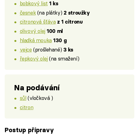
bobkový list
1 ks
česnek
(na plátky)
2 stroužky
citronová šťáva
z 1 citronu
olivový olej
100 ml
hladká mouka
130 g
vejce
(prošlehané)
3 ks
řepkový olej
(na smažení)
Na podávání
sůl
(vločková )
citron
Postup přípravy