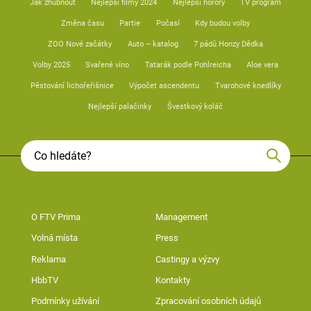
Jak zhubnout
Nejlepší filmy 2024
Nejlepší horory
TV program
Změna času
Partie
Počasí
Kdy budou volby
ZOO Nové začátky
Auto – katalog
7 pádů Honzy Dědka
Volby 2025
Svařené víno
Tatarák podle Pohlreicha
Aloe vera
Pěstování lichořeřišnice
Výpočet ascendentu
Tvarohové knedlíky
Nejlepší palačinky
Švestkový koláč
O FTV Prima
Management
Volná místa
Press
Reklama
Castingy a výzvy
HbbTV
Kontakty
Podmínky užívání
Zpracování osobních údajů