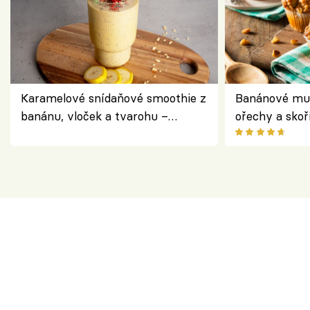
Karamelové snídaňové smoothie z
Banánové muf
banánu, vloček a tvarohu –
ořechy a skoř
snídaně do skleničky