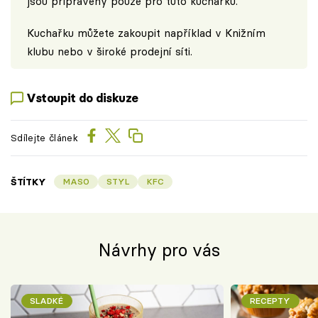
jsou připraveny pouze pro tuto kuchařku.
Kuchařku můžete zakoupit například v
Knižním
klubu
nebo v široké prodejní síti.
Vstoupit do diskuze
Sdílejte článek
ŠTÍTKY
MASO
STYL
KFC
Návrhy pro vás
SLADKÉ
RECEPTY