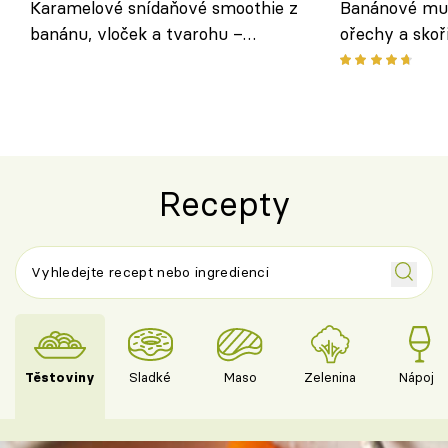
Karamelové snídaňové smoothie z
Banánové muf
banánu, vloček a tvarohu –
ořechy a skoř
snídaně do skleničky
Recepty
Těstoviny
Sladké
Maso
Zelenina
Nápoje