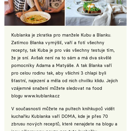
Kublanka je zkratka pro manžele Kubu a Blanku.
Zatímco Blanka vymýšlí, vaří a fotí všechny
recepty, tak Kuba je pro vás všechny testuje tím,
že je sní. Avšak není na to sám a má dva skvělé
pomocníky Adama a Matyáše. A tak Blanka vaří
pro celou rodinu tak, aby všichni 3 chlapi byli
šťastní, najezení a měla od nich chvilku klidu. Jejich
vzájemné snažení můžete sledovat na food
blogu
www.kublanka.cz
V současnosti můžete na pultech knihkupců vidět
kuchařku Kublanka vaří DOMA, kde je přes 70
zbrusu nových receptů, které nenajdete na blogu a