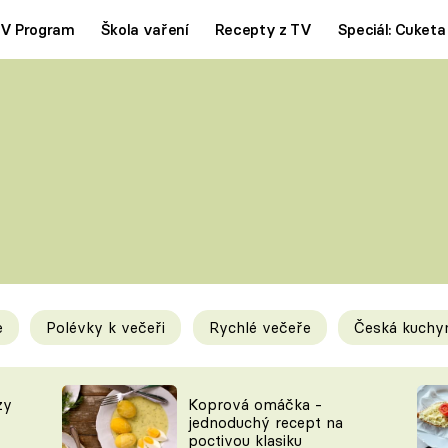
V Program
Škola vaření
Recepty z TV
Speciál: Cuketa
Polévky
Saláty
ČESKÁ KLASIKA
TĚSTOVIN
SILNÉ VÝVARY
SLADKÉ
KRÉMOVÉ
BEZMASÁ J
e
Polévky k večeři
Rychlé večeře
Česká kuchy
y
Tipy a triky
Novink
zy
Koprová omáčka -
jednoduchý recept na
poctivou klasiku
KAM ZA JÍDLEM
BLOG