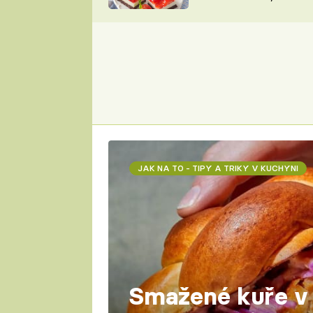
nepotřebujete troubu
ZDENĚK
ČESKO NA TALÍŘI
POHLREICH
KAROLÍNA,
JAROSLAV SAPÍK
DOMÁCÍ
KUCHAŘKA
KAROLÍNA
KAMBERSKÁ
JAK NA TO - TIPY A TRIKY V KUCHYNI
Smažené kuře v 