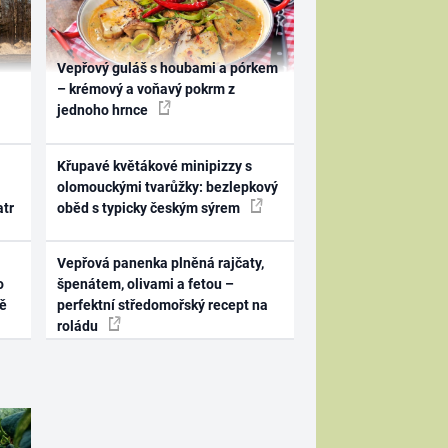
Vepřový guláš s houbami a pórkem
– krémový a voňavý pokrm z
jednoho hrnce
Křupavé květákové minipizzy s
olomouckými tvarůžky: bezlepkový
atr
oběd s typicky českým sýrem
Vepřová panenka plněná rajčaty,
o
špenátem, olivami a fetou –
ně
perfektní středomořský recept na
roládu