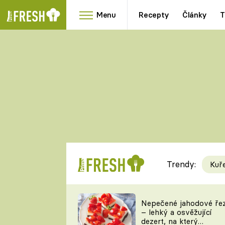
Menu
Recepty
Články
T
Oblíbené
Přílohy
recepty
HRANOLKY
HOUBY
KNEDLÍKY
DÝNĚ
KAŠE
RYCHLOVKY
Trendy:
Kuř
Populární
Videorecept
Nepečené jahodové ře
– lehký a osvěžující
kuchaři
dezert, na který
TEĎ VAŘÍ ŠÉF!