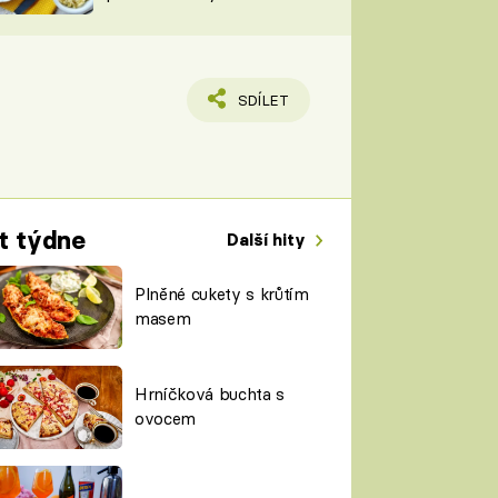
TORKY
ESH
SDÍLET
t týdne
Další hity
Plněné cukety s krůtím
masem
Hrníčková buchta s
ovocem