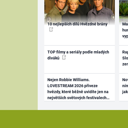
10 nejlepších dílů Hvězdné brány
Ma
hum
vy
TOP filmy a seriály podle mladých
Rap
diváků
Slo
ze
Nejen Robbie Williams.
No
LOVESTREAM 2026 přiveze
ním
hvězdy, které běžně uvidíte jen na
ja
největších světových festivalech