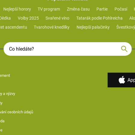
Nejlepší horory
TV program
Změna času
Partie
Počasí
 Dědka
Volby 2025
Svařené víno
Tatarák podle Pohlreicha
Alo
et ascendentu
Tvarohové knedlíky
Nejlepší palačinky
Švestkový
ement
App
y a výzvy
ty
vání osobních údajů
ěda
ce