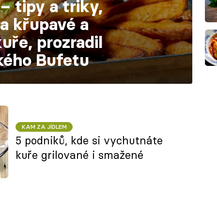
 tipy a triky,
ra křupavé a
uře, prozradil
ského Bufetu
KAM ZA JÍDLEM
5 podniků, kde si vychutnáte
kuře grilované i smažené