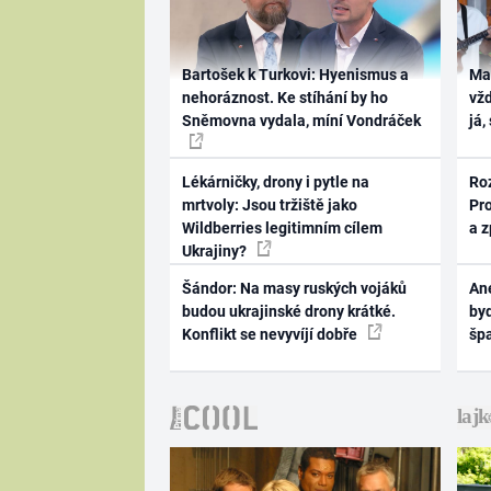
Bartošek k Turkovi: Hyenismus a
Ma
nehoráznost. Ke stíhání by ho
vž
Sněmovna vydala, míní Vondráček
já,
Lékárničky, drony i pytle na
Ro
mrtvoly: Jsou tržiště jako
Pr
Wildberries legitimním cílem
a 
Ukrajiny?
Šándor: Na masy ruských vojáků
Ane
budou ukrajinské drony krátké.
byd
Konflikt se nevyvíjí dobře
šp