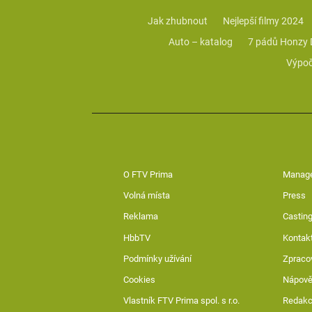
Jak zhubnout
Nejlepší filmy 2024
Auto – katalog
7 pádů Honzy
Výpoč
O FTV Prima
Manag
Volná místa
Press
Reklama
Casting
HbbTV
Kontak
Podmínky užívání
Zpraco
Cookies
Nápov
Vlastník FTV Prima spol. s r.o.
Redak