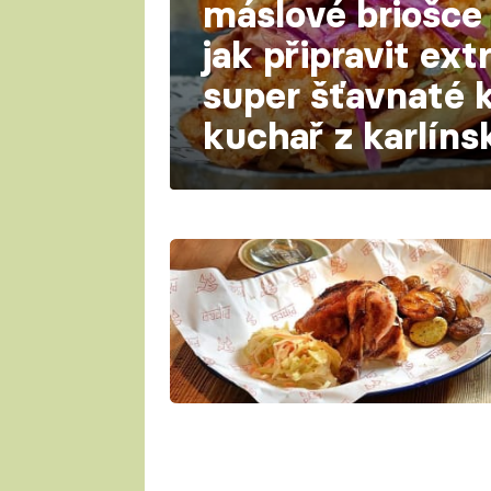
máslové briošce –
jak připravit ext
super šťavnaté k
kuchař z karlín