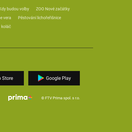
Kdy budou volby
ZOO Nové začátky
e vera
Pěstování lichořeřišnice
 koláč
 Store
Google Play
© FTV Prima spol. s r.o.