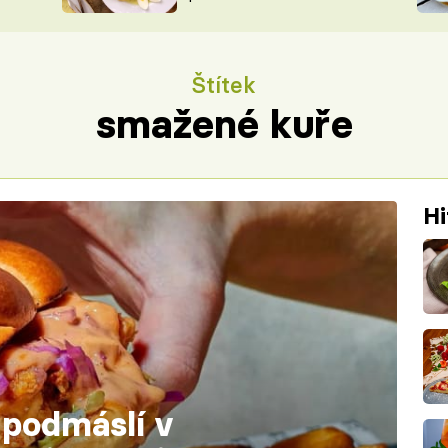
ŠÉFREDAK
VYCHYTÁVKY
SOUTĚŽ FR
NA NÁKUPECH
Štítek
ČASOPIS
smažené kuře
Hi
podmáslí v