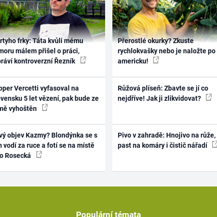
rtyho frky: Táta kvůli mému
Přerostlé okurky? Zkuste
oru málem přišel o práci,
rychlokvašky nebo je naložte po
práví kontroverzní Řezník
americku!
per Vercetti vyfasoval na
Růžová plíseň: Zbavte se jí co
vensku 5 let vězení, pak bude ze
nejdříve! Jak ji zlikvidovat?
mě vyhoštěn
vý objev Kazmy? Blondýnka se s
Pivo v zahradě: Hnojivo na růže,
 vodí za ruce a fotí se na místě
past na komáry i čistič nářadí
ko Rosecká
Populární témata