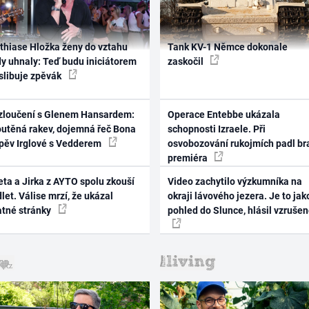
thiase Hložka ženy do vztahu
Tank KV-1 Němce dokonale
dy uhnaly: Teď budu iniciátorem
zaskočil
 slibuje zpěvák
zloučení s Glenem Hansardem:
Operace Entebbe ukázala
outěná rakev, dojemná řeč Bona
schopnosti Izraele. Při
zpěv Irglové s Vedderem
osvobozování rukojmích padl br
premiéra
ta a Jirka z AYTO spolu zkouší
Video zachytilo výzkumníka na
let. Válise mrzí, že ukázal
okraji lávového jezera. Je to jak
atné stránky
pohled do Slunce, hlásil vzruše