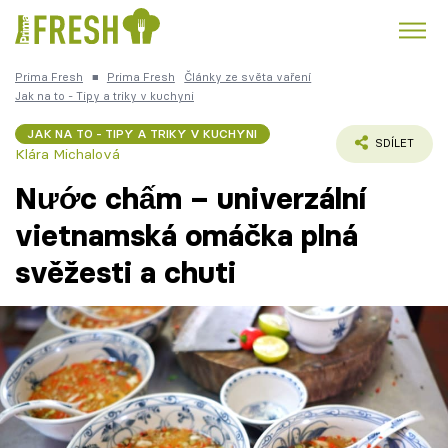
Prima Fresh
■
Prima Fresh
Články ze světa vaření
Kuře
Polévky k večeři
Rychlé večeře
Jak na to - Tipy a triky v kuchyni
Trendy:
JAK NA TO - TIPY A TRIKY V KUCHYNI
Česká kuchyně
Čokoláda
SDÍLET
Klára Michalová
Nước chấm – univerzální
vietnamská omáčka plná
svěžesti a chuti
Témata
Recepty
Články
TV Program