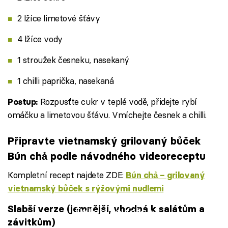
2 lžíce limetové šťávy
4 lžíce vody
1 stroužek česneku, nasekaný
1 chilli paprička, nasekaná
Rozpusťte cukr v teplé vodě, přidejte rybí
Postup:
omáčku a limetovou šťávu. Vmíchejte česnek a chilli.
Připravte vietnamský grilovaný bůček
Bún chả podle návodného videoreceptu
Kompletní recept najdete ZDE:
Bún chả – grilovaný
vietnamský bůček s rýžovými nudlemi
Slabší verze (jemnější, vhodná k salátům a
Failed to fetch
závitkům)