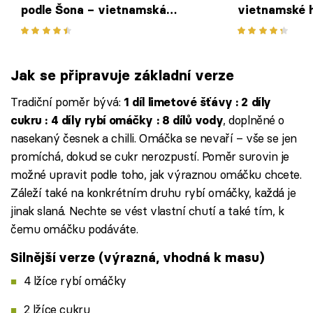
podle Šona – vietnamská
vietnamské 
alternativa bramboráku je
nudlemi s ta
prostě skvělá
křehké masí
Jak se připravuje základní verze
Tradiční poměr bývá:
1 díl limetové šťávy : 2 díly
, doplněné o
cukru : 4 díly rybí omáčky : 8 dílů vody
nasekaný česnek a chilli. Omáčka se nevaří – vše se jen
promíchá, dokud se cukr nerozpustí. Poměr surovin je
možné upravit podle toho, jak výraznou omáčku chcete.
Záleží také na konkrétním druhu rybí omáčky, každá je
jinak slaná. Nechte se vést vlastní chutí a také tím, k
čemu omáčku podáváte.
Silnější verze (výrazná, vhodná k masu)
4 lžíce rybí omáčky
2 lžíce cukru