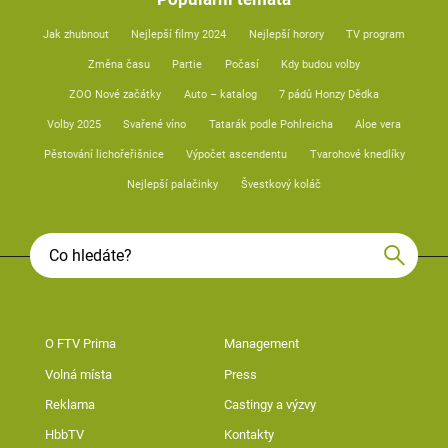
Jak zhubnout
Nejlepší filmy 2024
Nejlepší horory
TV program
Změna času
Partie
Počasí
Kdy budou volby
ZOO Nové začátky
Auto – katalog
7 pádů Honzy Dědka
Volby 2025
Svařené víno
Tatarák podle Pohlreicha
Aloe vera
Pěstování lichořeřišnice
Výpočet ascendentu
Tvarohové knedlíky
Nejlepší palačinky
Švestkový koláč
O FTV Prima
Management
Volná místa
Press
Reklama
Castingy a výzvy
HbbTV
Kontakty