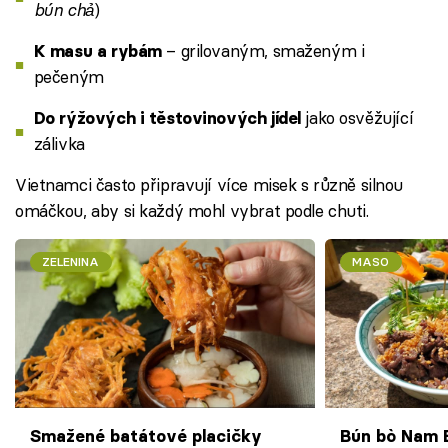
bún chả
)
– grilovaným, smaženým i
K masu a rybám
pečeným
jako osvěžující
Do rýžových i těstovinových jídel
zálivka
Vietnamci často připravují více misek s různě silnou
omáčkou, aby si každý mohl vybrat podle chuti.
ZELENINA
MASO
Smažené batátové placičky
Bún bò Nam B