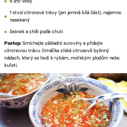
6 lžic vody
1 stvol citronové trávy (jen jemná bílá část), najemno
nasekaný
česnek a chilli podle chuti
Smíchejte základní suroviny a přidejte
Postup:
citronovou trávu. Omáčka získá citrusově bylinný
nádech, který se hodí k rybám, mořským plodům nebo
kuřeti.