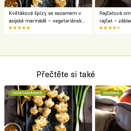
Květákové špízy se sezamem v
Rajčatová om
asijské marinádě – vegetariánská
rajčat – zákla
chuťovka z grilu
Přečtěte si také
VEGETARIÁNSKÉ
ZELENINA