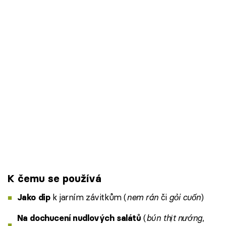
K čemu se používá
k jarním závitkům (
nem rán
či
gỏi cuốn
)
Jako dip
(
bún thịt nướng
,
Na dochucení nudlových salátů