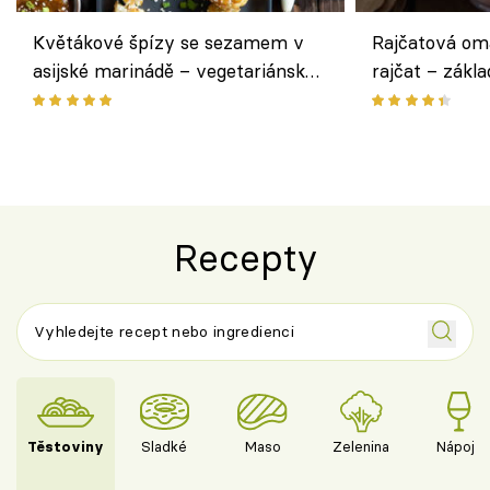
Květákové špízy se sezamem v
Rajčatová om
asijské marinádě – vegetariánská
rajčat – zákla
chuťovka z grilu
Recepty
Těstoviny
Sladké
Maso
Zelenina
Nápoje