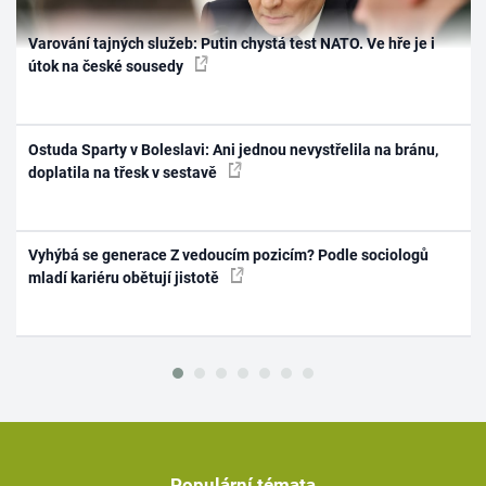
Varování tajných služeb: Putin chystá test NATO. Ve hře je i
útok na české sousedy
Ostuda Sparty v Boleslavi: Ani jednou nevystřelila na bránu,
doplatila na třesk v sestavě
Vyhýbá se generace Z vedoucím pozicím? Podle sociologů
mladí kariéru obětují jistotě
Populární témata