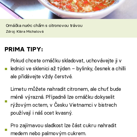
Omáčka nước chấm s citronovou trávou
Zdroj: Klára Michalová
PRIMA TIPY:
Pokud chcete omáčku skladovat, uchovávejte ji v
lednici ve sklenici až týden – bylinky, česnek a chilli
ale přidávejte vždy čerstvé.
Limetu můžete nahradit citronem, ale chuť bude
méně výrazná. Případně lze omáčku dokyselit
rýžovým octem, v Česku Vietnamci v bistrech
používají i náš ocet kvasný.
Pro zajímavou sladkost lze část cukru nahradit
medem nebo palmovým cukrem.