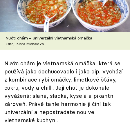
Škola vaření
Recepty z TV
Speciál: Cuketa
Nước chấm – univerzální vietnamská omáčka
Zdroj: Klára Michalová
Těhotnej kuchař
Sledujte prima+
Nước chấm je vietnamská omáčka, která se
používá jako dochucovadlo i jako dip. Vychází
z kombinace rybí omáčky, limetkové šťávy,
Přihlášení
cukru, vody a chilli. Její chuť je dokonale
vyvážená: slaná, sladká, kyselá a pikantní
Sledujte nás
zároveň. Právě tahle harmonie ji činí tak
univerzální a nepostradatelnou ve
vietnamské kuchyni.