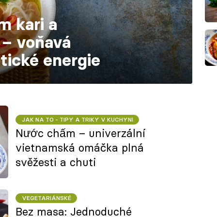
m kari a
– voňavá
tické energie
JAK NA TO - TIPY A TRIKY V KUCHYNI
Nước chấm – univerzální
vietnamská omáčka plná
svěžesti a chuti
VEGETARIÁNSKÉ
Bez masa: Jednoduché