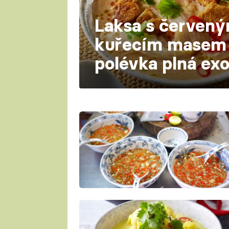
Laksa s červený
kuřecím masem 
polévka plná exo