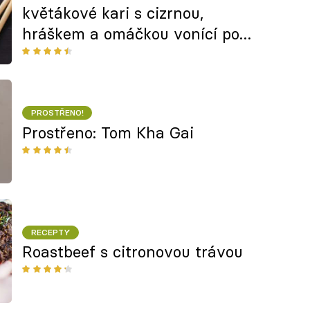
květákové kari s cizrnou,
hráškem a omáčkou vonící po
citronové trávě
PROSTŘENO!
Prostřeno: Tom Kha Gai
RECEPTY
Roastbeef s citronovou trávou