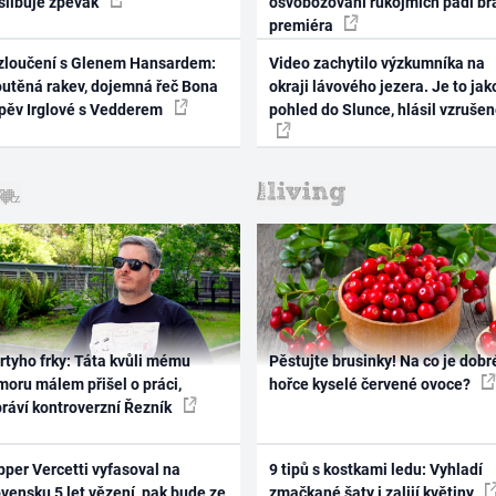
 slibuje zpěvák
osvobozování rukojmích padl br
premiéra
zloučení s Glenem Hansardem:
Video zachytilo výzkumníka na
outěná rakev, dojemná řeč Bona
okraji lávového jezera. Je to jak
zpěv Irglové s Vedderem
pohled do Slunce, hlásil vzruše
rtyho frky: Táta kvůli mému
Pěstujte brusinky! Na co je dobr
oru málem přišel o práci,
hořce kyselé červené ovoce?
práví kontroverzní Řezník
per Vercetti vyfasoval na
9 tipů s kostkami ledu: Vyhladí
vensku 5 let vězení, pak bude ze
zmačkané šaty i zalijí květiny