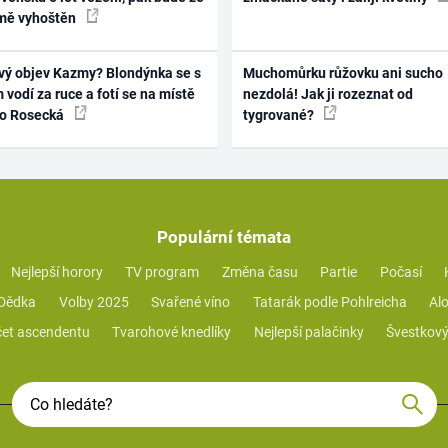
mě vyhoštěn
vý objev Kazmy? Blondýnka se s
Muchomůrku růžovku ani sucho
 vodí za ruce a fotí se na místě
nezdolá! Jak ji rozeznat od
ko Rosecká
tygrované?
Populární témata
Nejlepší horory
TV program
Změna času
Partie
Počasí
 Dědka
Volby 2025
Svařené víno
Tatarák podle Pohlreicha
Alo
et ascendentu
Tvarohové knedlíky
Nejlepší palačinky
Švestkový