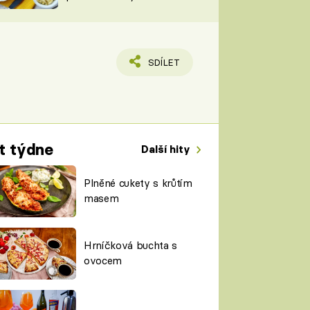
TORKY
ESH
SDÍLET
t týdne
Další hity
Plněné cukety s krůtím
masem
Hrníčková buchta s
ovocem