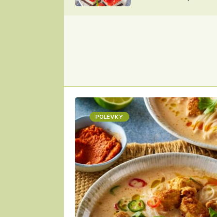
nepotřebujete troubu
ZDENĚK
ČESKO NA TALÍŘI
POHLREICH
KAROLÍNA,
JAROSLAV SAPÍK
DOMÁCÍ
KUCHAŘKA
KAROLÍNA
KAMBERSKÁ
POLÉVKY