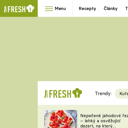
Menu
Recepty
Články
T
Oblíbené
Přílohy
recepty
HRANOLKY
HOUBY
KNEDLÍKY
DÝNĚ
KAŠE
RYCHLOVKY
Trendy:
Kuř
Populární
Videorecept
Nepečené jahodové ře
– lehký a osvěžující
kuchaři
dezert, na který
TEĎ VAŘÍ ŠÉF!