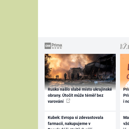
Rusko našlo slabé místo ukrajinské
Pri
obrany. Útočit může téměř bez
Pri
varování
i n
Kubek: Evropa si zdevastovala
Ma
farmacii, nakupujeme v
vž