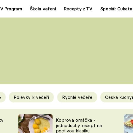
V Program
Škola vaření
Recepty z TV
Speciál: Cuketa
Polévky
Saláty
ČESKÁ KLASIKA
TĚSTOVIN
SILNÉ VÝVARY
SLADKÉ
KRÉMOVÉ
BEZMASÁ J
e
Polévky k večeři
Rychlé večeře
Česká kuchy
y
Tipy a triky
Novink
zy
Koprová omáčka -
jednoduchý recept na
poctivou klasiku
KAM ZA JÍDLEM
BLOG