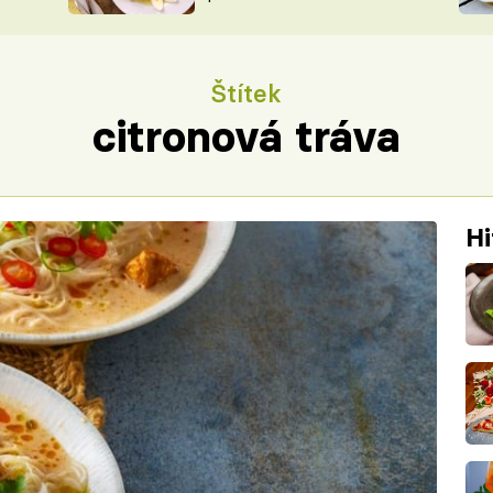
ŠÉFREDAK
VYCHYTÁVKY
SOUTĚŽ FR
NA NÁKUPECH
Štítek
ČASOPIS
citronová tráva
Hi