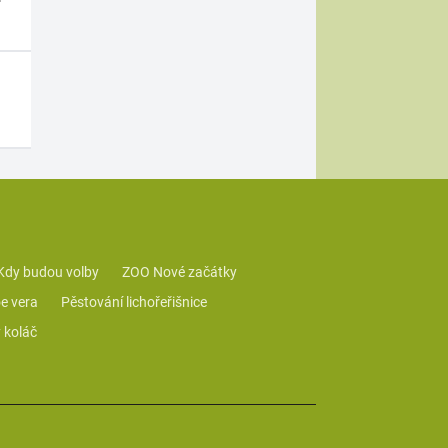
Kdy budou volby
ZOO Nové začátky
e vera
Pěstování lichořeřišnice
 koláč