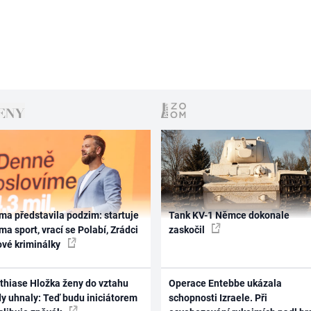
ma představila podzim: startuje
Tank KV-1 Němce dokonale
ma sport, vrací se Polabí, Zrádci
zaskočil
ové kriminálky
thiase Hložka ženy do vztahu
Operace Entebbe ukázala
dy uhnaly: Teď budu iniciátorem
schopnosti Izraele. Při