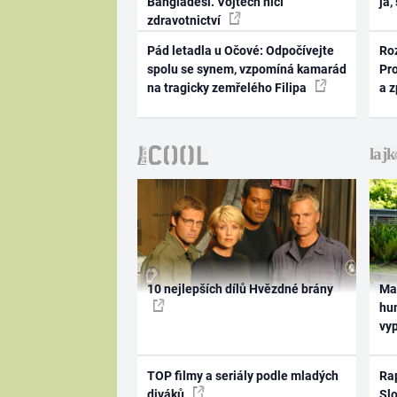
Bangladéši. Vojtěch ničí
já,
zdravotnictví
Pád letadla u Očové: Odpočívejte
Ro
spolu se synem, vzpomíná kamarád
Pr
na tragicky zemřelého Filipa
a 
10 nejlepších dílů Hvězdné brány
Ma
hum
vy
TOP filmy a seriály podle mladých
Rap
diváků
Slo