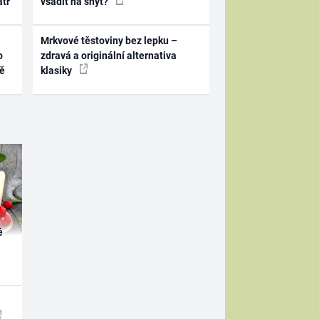
atr
vsadit na šnyt?
Mrkvové těstoviny bez lepku –
o
zdravá a originální alternativa
ně
klasiky
é