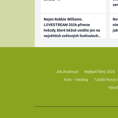
ze
Nejen Robbie Williams.
No
LOVESTREAM 2026 přiveze
ním
hvězdy, které běžně uvidíte jen na
ja
největších světových festivalech
Jak zhubnout
Nejlepší filmy 2024
Auto – katalog
7 pádů Honzy
Výpoč